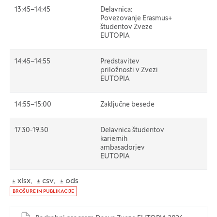
13:45–14:45
Delavnica:
Povezovanje Erasmus+
študentov Zveze
EUTOPIA
14:45–14:55
Predstavitev
priložnosti v Zvezi
EUTOPIA
14:55–15:00
Zaključne besede
17:30-19.30
Delavnica študentov
kariernih
ambasadorjev
EUTOPIA
xlsx
csv
ods
Dokumenti
BROŠURE IN PUBLIKACIJE