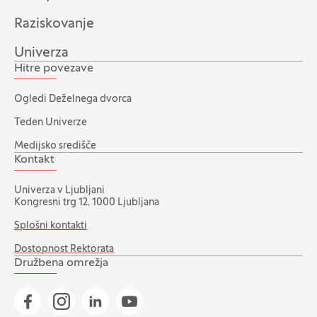
Raziskovanje
Univerza
Hitre povezave
Ogledi Deželnega dvorca
Teden Univerze
Medijsko središče
Kontakt
Univerza v Ljubljani
Kongresni trg 12, 1000 Ljubljana
Splošni kontakti
Dostopnost Rektorata
Družbena omrežja
Pojdi na našo Facebook stran
Pojdi na našo Instagram stran
Pojdi na Linkedin stran
Pojdi na YouTube stran