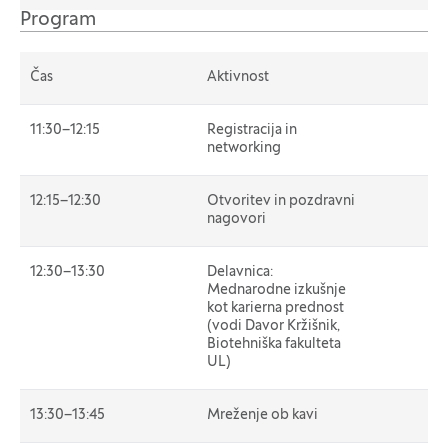
Program
Čas
Aktivnost
11:30–12:15
Registracija in
networking
12:15–12:30
Otvoritev in pozdravni
nagovori
12:30–13:30
Delavnica:
Mednarodne izkušnje
kot karierna prednost
(vodi Davor Kržišnik,
Biotehniška fakulteta
UL)
13:30–13:45
Mreženje ob kavi