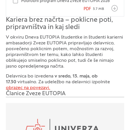
Podrobni program Dneva Zveze EUTOPIA 2026
PDF
3.7 MB
Kariera brez načrta – poklicne poti,
pripravništva in kaj sledi
V okviru Dneva EUTOPIA študentke in študenti karierni
ambasadorji Zveze EUTOPIA pripravljajo delavnico,
posvečeno poklicnim potem, možnostim za razvoj,
pripravništvom ter temu, kako lahko študenti
oblikujejo smiselno poklicno pot, tudi če še nimajo
jasno opredeljenega načrta.
Delavnica bo izvedena
v sredo, 13. maja, ob
17.30
virtualno. Za udeležbo na delavnici izpolnite
obrazec na povezavi.
Članice Zveze EUTOPIA