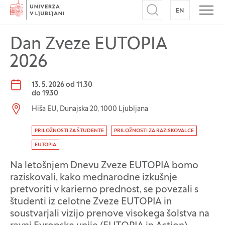
Domov
EN
NA ANGLEŠK
Odpri iskalnik
Odpr
Dan Zveze EUTOPIA
2026
Datum dogodka:
13. 5. 2026 od 11.30
do
19.30
Lokacija dogodka:
Hiša EU, Dunajska 20, 1000 Ljubljana
Oznaka dogodka
PRILOŽNOSTI ZA ŠTUDENTE
PRILOŽNOSTI ZA RAZISKOVALCE
EUTOPIA
Na letošnjem Dnevu Zveze EUTOPIA bomo
raziskovali, kako mednarodne izkušnje
pretvoriti v karierno prednost, se povezali s
študenti iz celotne Zveze EUTOPIA in
soustvarjali vizijo prenove visokega šolstva na