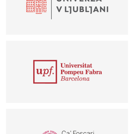
(Odpre se v novem oknu)