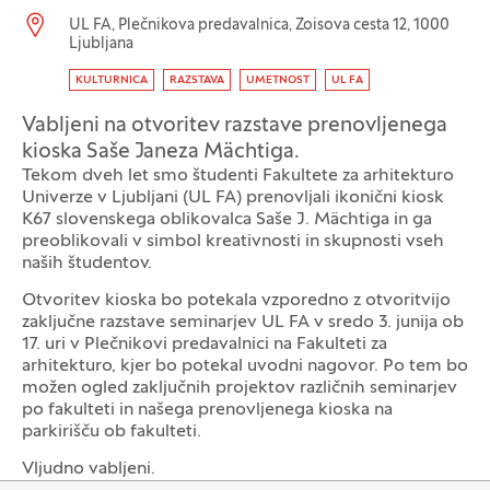
Lokacija dogodka:
UL FA, Plečnikova predavalnica, Zoisova cesta 12, 1000
Ljubljana
Oznaka dogodka
KULTURNICA
RAZSTAVA
UMETNOST
UL FA
Vabljeni na otvoritev razstave prenovljenega
kioska Saše Janeza Mächtiga.
Tekom dveh let smo študenti Fakultete za arhitekturo
Univerze v Ljubljani (UL FA) prenovljali ikonični kiosk
K67 slovenskega oblikovalca Saše J. Mächtiga in ga
preoblikovali v simbol kreativnosti in skupnosti vseh
naših študentov.
Otvoritev kioska bo potekala vzporedno z otvoritvijo
zaključne razstave seminarjev UL FA v sredo 3. junija ob
17. uri v Plečnikovi predavalnici na Fakulteti za
arhitekturo, kjer bo potekal uvodni nagovor. Po tem bo
možen ogled zaključnih projektov različnih seminarjev
po fakulteti in našega prenovljenega kioska na
parkirišču ob fakulteti.
Vljudno vabljeni.