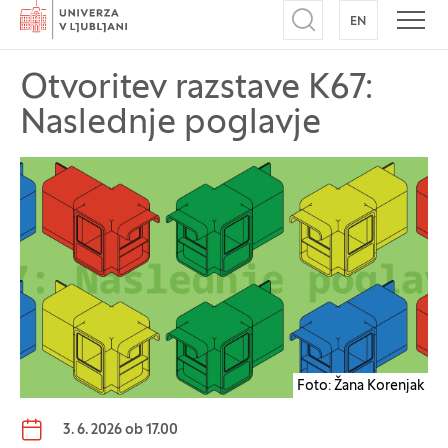
Domov
EN
NA ANGLEŠK
Odpri iskalnik
Odpr
Otvoritev razstave K67:
Naslednje poglavje
Foto: Žana Korenjak
Datum dogodka:
3. 6. 2026 ob 17.00