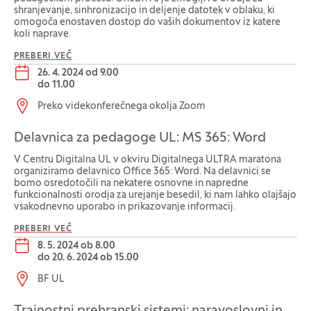
shranjevanje, sinhronizacijo in deljenje datotek v oblaku, ki
omogoča enostaven dostop do vaših dokumentov iz katere
koli naprave.
PREBERI VEČ
Datum dogodka:
26. 4. 2024 od 9.00
do
11.00
Lokacija dogodka:
Preko videkonferečnega okolja Zoom
Delavnica za pedagoge UL: MS 365: Word
V Centru Digitalna UL v okviru Digitalnega ULTRA maratona
organiziramo delavnico Office 365: Word. Na delavnici se
bomo osredotočili na nekatere osnovne in napredne
funkcionalnosti orodja za urejanje besedil, ki nam lahko olajšajo
vsakodnevno uporabo in prikazovanje informacij.
PREBERI VEČ
Datum dogodka:
8. 5. 2024 ob 8.00
do
20. 6. 2024 ob 15.00
Lokacija dogodka:
BF UL