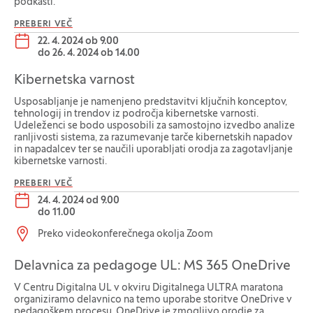
podkasti.
PREBERI VEČ
Datum dogodka:
22. 4. 2024 ob 9.00
do
26. 4. 2024 ob 14.00
Kibernetska varnost
Usposabljanje je namenjeno predstavitvi ključnih konceptov,
tehnologij in trendov iz področja kibernetske varnosti.
Udeleženci se bodo usposobili za samostojno izvedbo analize
ranljivosti sistema, za razumevanje tarče kibernetskih napadov
in napadalcev ter se naučili uporabljati orodja za zagotavljanje
kibernetske varnosti.
PREBERI VEČ
Datum dogodka:
24. 4. 2024 od 9.00
do
11.00
Lokacija dogodka:
Preko videokonferečnega okolja Zoom
Delavnica za pedagoge UL: MS 365 OneDrive
V Centru Digitalna UL v okviru Digitalnega ULTRA maratona
organiziramo delavnico na temo uporabe storitve OneDrive v
pedagoškem procesu. OneDrive je zmogljivo orodje za