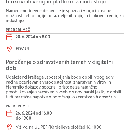
blokovnih verig in platform za industrijo
Namen enodnevne delavnice je spoznati vlogo in realne
možnosti tehnologije porazdeljenih knjig in blokovnih verig za
industrijo.
PREBERI VEČ
Datum dogodka:
20. 6. 2024 ob 8.00
Lokacija dogodka:
FDV UL
Poročanje o zdravstvenih temah v digitalni
dobi
Udeleženci krajšega usposabljanja bodo dobili vpogled v
načine ocenjevanja verodostojnosti znanstvenih virov in
hierarhijo dokazov, spoznali pristope za natančno
preoblikovanje znanstvenih vsebin v novinarski jezik, in dobili
tudi praktične napotke o poročanju o znanstvenih dosežkih.
PREBERI VEČ
Datum dogodka:
26. 6. 2024 od 16.00
do
19.00
Lokacija dogodka:
V živo, na UL PEF (Kardeljeva ploščad 16, 1000