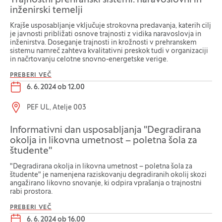
Trajnostni prehranski sistemi: naravoslovni in
inženirski temelji
Krajše usposabljanje vključuje strokovna predavanja, katerih cilj
je javnosti približati osnove trajnosti z vidika naravoslovja in
inženirstva. Doseganje trajnosti in krožnosti v prehranskem
sistemu namreč zahteva kvalitativni preskok tudi v organizaciji
in načrtovanju celotne snovno-energetske verige.
PREBERI VEČ
Datum dogodka:
6. 6. 2024 ob 12.00
Lokacija dogodka:
PEF UL, Atelje 003
Informativni dan usposabljanja "Degradirana
okolja in likovna umetnost – poletna šola za
študente"
"Degradirana okolja in likovna umetnost – poletna šola za
študente" je namenjena raziskovanju degradiranih okolij skozi
angažirano likovno snovanje, ki odpira vprašanja o trajnostni
rabi prostora.
PREBERI VEČ
Datum dogodka:
6. 6. 2024 ob 16.00