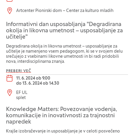
Lokacija dogodka:
Artcenter Pionirski dom – Center za kulturo mladih
Informativni dan usposabljanja "Degradirana
okolja in likovna umetnost – usposabljanje za
učitelje"
Degradirana okolja in likovna umetnost – usposabljanje za
učitelje je namenjeno vsem pedagogom, ki se v svojem delu
srečujejo z vsebinami likovne umetnosti in bi radi pridobili
nova, interdisciplinarna znanja.
PREBERI VEČ
Datum dogodka:
11. 6. 2024 ob 9.00
do
13. 6. 2024 ob 14.30
Lokacija dogodka:
EF UL
splet
Knowledge Matters: Povezovanje vodenja,
komunikacije in inovativnosti za trajnostni
napredek
Krajše izobraževanje in usposabljanje je v celoti posvečeno