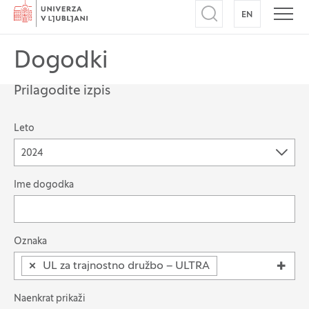
Domov
EN
NA ANGLEŠK
Odpri iskalnik
Odpr
Dogodki
Prilagodite izpis
Leto
2024
Možnost filtriranja zapisov
Ime dogodka
Išči po: Oznaka
Oznaka
×
UL za trajnostno družbo – ULTRA
Naenkrat prikaži