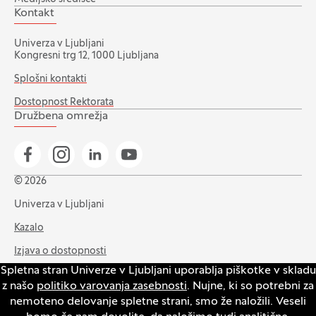
Kontakt
Univerza v Ljubljani
Kongresni trg 12, 1000 Ljubljana
Splošni kontakti
Dostopnost Rektorata
Družbena omrežja
Pojdi na našo Facebook stran
Pojdi na našo Instagram stran
Pojdi na Linkedin stran
Pojdi na YouTube stran
© 2026
Univerza v Ljubljani
Kazalo
Izjava o dostopnosti
Spletna stran Univerze v Ljubljani uporablja piškotke v skladu
Varstvo zasebnosti in piškotkov
z našo
politiko varovanja zasebnosti
. Nujne, ki so potrebni za
Intranet
nemoteno delovanje spletne strani, smo že naložili. Veseli