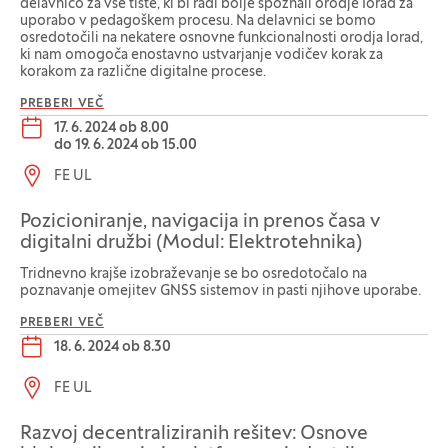
delavnico za vse tiste, ki bi radi bolje spoznali orodje Iorad za
uporabo v pedagoškem procesu. Na delavnici se bomo
osredotočili na nekatere osnovne funkcionalnosti orodja Iorad,
ki nam omogoča enostavno ustvarjanje vodičev korak za
korakom za različne digitalne procese.
PREBERI VEČ
Datum dogodka:
17. 6. 2024 ob 8.00
do
19. 6. 2024 ob 15.00
Lokacija dogodka:
FE UL
Pozicioniranje, navigacija in prenos časa v
digitalni družbi (Modul: Elektrotehnika)
Tridnevno krajše izobraževanje se bo osredotočalo na
poznavanje omejitev GNSS sistemov in pasti njihove uporabe.
PREBERI VEČ
Datum dogodka:
18. 6. 2024 ob 8.30
Lokacija dogodka:
FE UL
Razvoj decentraliziranih rešitev: Osnove