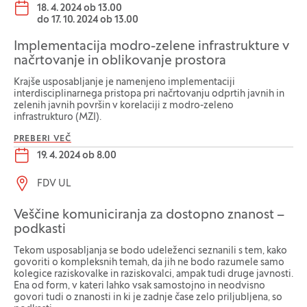
Datum dogodka:
18. 4. 2024 ob 13.00
do
17. 10. 2024 ob 13.00
Implementacija modro-zelene infrastrukture v
načrtovanje in oblikovanje prostora
Krajše usposabljanje je namenjeno implementaciji
interdisciplinarnega pristopa pri načrtovanju odprtih javnih in
zelenih javnih površin v korelaciji z modro-zeleno
infrastrukturo (MZI).
PREBERI VEČ
Datum dogodka:
19. 4. 2024 ob 8.00
Lokacija dogodka:
FDV UL
Veščine komuniciranja za dostopno znanost –
podkasti
Tekom usposabljanja se bodo udeleženci seznanili s tem, kako
govoriti o kompleksnih temah, da jih ne bodo razumele samo
kolegice raziskovalke in raziskovalci, ampak tudi druge javnosti.
Ena od form, v kateri lahko vsak samostojno in neodvisno
govori tudi o znanosti in ki je zadnje čase zelo priljubljena, so