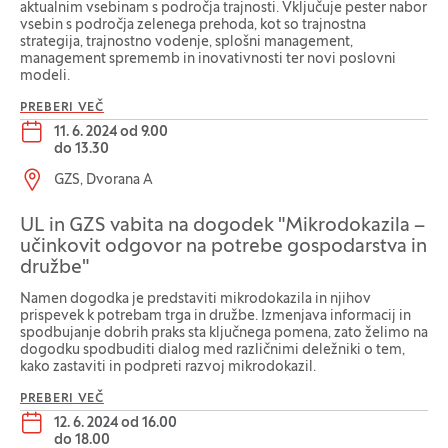
aktualnim vsebinam s področja trajnosti. Vključuje pester nabor
vsebin s področja zelenega prehoda, kot so trajnostna
strategija, trajnostno vodenje, splošni management,
management sprememb in inovativnosti ter novi poslovni
modeli.
PREBERI VEČ
Datum dogodka:
11. 6. 2024 od 9.00
do
13.30
Lokacija dogodka:
GZS, Dvorana A
UL in GZS vabita na dogodek "Mikrodokazila –
učinkovit odgovor na potrebe gospodarstva in
družbe"
Namen dogodka je predstaviti mikrodokazila in njihov
prispevek k potrebam trga in družbe. Izmenjava informacij in
spodbujanje dobrih praks sta ključnega pomena, zato želimo na
dogodku spodbuditi dialog med različnimi deležniki o tem,
kako zastaviti in podpreti razvoj mikrodokazil.
PREBERI VEČ
Datum dogodka:
12. 6. 2024 od 16.00
do
18.00