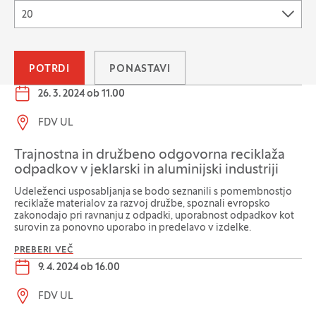
20
POTRDI
PONASTAVI
Datum dogodka:
26. 3. 2024 ob 11.00
Lokacija dogodka:
FDV UL
Trajnostna in družbeno odgovorna reciklaža
odpadkov v jeklarski in aluminijski industriji
Udeleženci usposabljanja se bodo seznanili s pomembnostjo
reciklaže materialov za razvoj družbe, spoznali evropsko
zakonodajo pri ravnanju z odpadki, uporabnost odpadkov kot
surovin za ponovno uporabo in predelavo v izdelke.
PREBERI VEČ
Datum dogodka:
9. 4. 2024 ob 16.00
Lokacija dogodka:
FDV UL