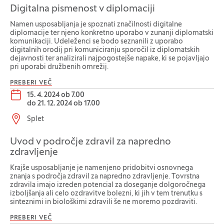
Digitalna pismenost v diplomaciji
Namen usposabljanja je spoznati značilnosti digitalne
diplomacije ter njeno konkretno uporabo v zunanji diplomatski
komunikaciji. Udeleženci se bodo seznanili z uporabo
digitalnih orodij pri komuniciranju sporočil iz diplomatskih
dejavnosti ter analizirali najpogostejše napake, ki se pojavljajo
pri uporabi družbenih omrežij.
PREBERI VEČ
Datum dogodka:
15. 4. 2024 ob 7.00
do
21. 12. 2024 ob 17.00
Lokacija dogodka:
Splet
Uvod v področje zdravil za napredno
zdravljenje
Krajše usposabljanje je namenjeno pridobitvi osnovnega
znanja s področja zdravil za napredno zdravljenje. Tovrstna
zdravila imajo izreden potencial za doseganje dolgoročnega
izboljšanja ali celo ozdravitve bolezni, ki jih v tem trenutku s
sinteznimi in biološkimi zdravili še ne moremo pozdraviti.
PREBERI VEČ