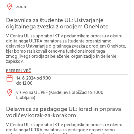
Lokacija dogodka:
Zoom
Delavnica za študente UL: Ustvarjanje
digitalnega zvezka z orodjem OneNote
V Centru UL za uporabo IKT v pedagoškem procesu v okviru
digitalnega ULTRA maratona za študente organiziramo
delavnico Ustvarjanje digitalnega zvezka z orodjem OneNote,
kjer bomo raziskovali osnovne funkcionalnosti tega
zmogljivega orodja za beleženje, organizacijo in deljenje
zapiskov.
PREBERI VEČ
Datum dogodka:
14. 6. 2024 od 9.00
do
12.00
Lokacija dogodka:
v živo na UL PEF (Kardeljeva ploščad 16, 1000
Ljubljana)
Delavnica za pedagoge UL: Iorad in priprava
vodičev korak-za-korakom
V Centru UL za uporabo IKT v pedagoškem procesu v okviru
digitalnega ULTRA maratona za pedagoge organiziramo