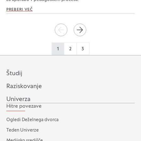
PREBERI VEČ
Paginacija
NAZAJ
NAPREJ
1
2
3
Študij
Raziskovanje
Univerza
Hitre povezave
Ogledi Deželnega dvorca
Teden Univerze
Medijsko središče