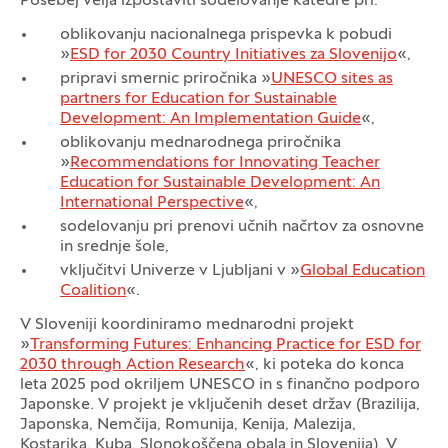
Posebej velja izpostaviti sodelovanje katedre pri:
oblikovanju nacionalnega prispevka k pobudi
»
ESD for 2030 Country Initiatives za Slovenijo
«,
pripravi smernic priročnika »
UNESCO sites as
partners for Education for Sustainable
Development: An Implementation Guide
«,
oblikovanju mednarodnega priročnika
»
Recommendations for Innovating Teacher
Education for Sustainable Development: An
International Perspective
«,
sodelovanju pri prenovi učnih načrtov za osnovne
in srednje šole,
vključitvi Univerze v Ljubljani v »
Global Education
Coalition
«.
V Sloveniji koordiniramo mednarodni projekt
»
Transforming Futures: Enhancing Practice for ESD for
2030 through Action Research
«, ki poteka do konca
leta 2025 pod okriljem UNESCO in s finančno podporo
Japonske. V projekt je vključenih deset držav (Brazilija,
Japonska, Nemčija, Romunija, Kenija, Malezija,
Kostarika, Kuba, Slonokoščena obala in Slovenija). V