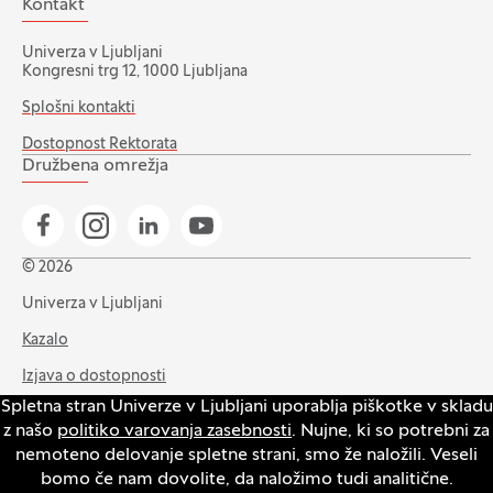
Kontakt
Univerza v Ljubljani
Kongresni trg 12, 1000 Ljubljana
Splošni kontakti
Dostopnost Rektorata
Družbena omrežja
Pojdi na našo Facebook stran
Pojdi na našo Instagram stran
Pojdi na Linkedin stran
Pojdi na YouTube stran
© 2026
Univerza v Ljubljani
Kazalo
Izjava o dostopnosti
Spletna stran Univerze v Ljubljani uporablja piškotke v skladu
Varstvo zasebnosti in piškotkov
z našo
politiko varovanja zasebnosti
. Nujne, ki so potrebni za
Intranet
nemoteno delovanje spletne strani, smo že naložili. Veseli
bomo če nam dovolite, da naložimo tudi analitične.