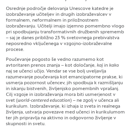
Osrednje področje delovanja Unescove katedre je
izobraževanje učiteljev in drugih izobraževalcev v
formalnem, neformalnem in priložnostnem
izobraževanju. Učitelji imajo izjemno pomembno vlogo
pri spodbujanju transformativnih družbenih sprememb
– saj je danes približno 23 % svetovnega prebivalstva
neposredno vključenega v vzgojno-izobraževalne
procese.
Poučevanje pogosto še vedno razumemo kot
avtoritaren prenos znanja – kot določanje,
kaj
in
kako
naj se učenci učijo. Vendar se vse bolj uveljavlja
razumevanje poučevanja kot emancipatorne prakse, ki
usmerja pozornost učencev, jih spodbuja k razmišljanju
in iskanju bistvenih, življenjsko pomembnih vprašanj.
Cilj vzgoje in izobraževanja mora biti usmerjenost v
svet (
world-centered education
) – ne zgolj v učenca ali
kurikulum. Izobraževanje, ki izhaja iz sveta in realnega
življenja, ustvarja povezave med učenci in kurikulumom
ter jih pripravlja na aktivno in odgovorno življenje v
skupnosti in svetu.