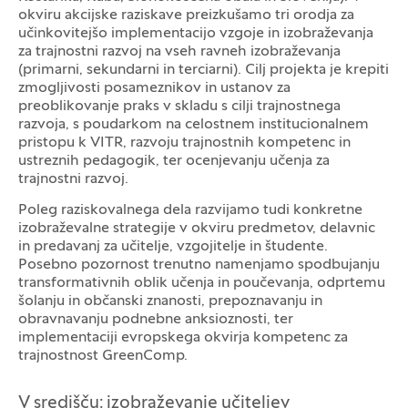
okviru akcijske raziskave preizkušamo tri orodja za
učinkovitejšo implementacijo vzgoje in izobraževanja
za trajnostni razvoj na vseh ravneh izobraževanja
(primarni, sekundarni in terciarni). Cilj projekta je krepiti
zmogljivosti posameznikov in ustanov za
preoblikovanje praks v skladu s cilji trajnostnega
razvoja, s poudarkom na celostnem institucionalnem
pristopu k VITR, razvoju trajnostnih kompetenc in
ustreznih pedagogik, ter ocenjevanju učenja za
trajnostni razvoj.
Poleg raziskovalnega dela razvijamo tudi konkretne
izobraževalne strategije v okviru predmetov, delavnic
in predavanj za učitelje, vzgojitelje in študente.
Posebno pozornost trenutno namenjamo spodbujanju
transformativnih oblik učenja in poučevanja, odprtemu
šolanju in občanski znanosti, prepoznavanju in
obravnavanju podnebne anksioznosti, ter
implementaciji evropskega okvirja kompetenc za
trajnostnost GreenComp.
V središču: izobraževanje učiteljev