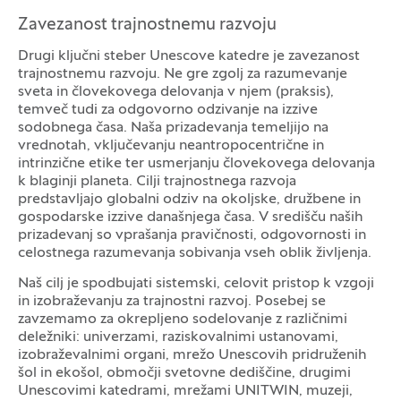
Zavezanost trajnostnemu razvoju
Drugi ključni steber Unescove katedre je zavezanost
trajnostnemu razvoju. Ne gre zgolj za razumevanje
sveta in človekovega delovanja v njem (praksis),
temveč tudi za odgovorno odzivanje na izzive
sodobnega časa. Naša prizadevanja temeljijo na
vrednotah, vključevanju neantropocentrične in
intrinzične etike ter usmerjanju človekovega delovanja
k blaginji planeta. Cilji trajnostnega razvoja
predstavljajo globalni odziv na okoljske, družbene in
gospodarske izzive današnjega časa. V središču naših
prizadevanj so vprašanja pravičnosti, odgovornosti in
celostnega razumevanja sobivanja vseh oblik življenja.
Naš cilj je spodbujati sistemski, celovit pristop k vzgoji
in izobraževanju za trajnostni razvoj. Posebej se
zavzemamo za okrepljeno sodelovanje z različnimi
deležniki: univerzami, raziskovalnimi ustanovami,
izobraževalnimi organi, mrežo Unescovih pridruženih
šol in ekošol, območji svetovne dediščine, drugimi
Unescovimi katedrami, mrežami UNITWIN, muzeji,