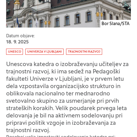
Bor Slana/STA
Datum objave:
18. 9. 2025
Oznaka:
UNESCO
UNIVERZA V LJUBLJANI
TRAJNOSTNI RAZVOJ
Unescova katedra o izobraževanju učiteljev za
trajnostni razvoj, ki ima sedež na Pedagoški
fakulteti Univerze v Ljubljani, je v prvem letu
dela vzpostavila organizacijsko strukturo in
oblikovala nacionalno ter mednarodno
svetovalno skupino za usmerjanje pri prvih
strateških korakih. Velik poudarek prvega leta
delovanja je bil na aktivnem sodelovanju pri
pripravi politik vzgoje in izobraževanja za
trajnostni razvoj.