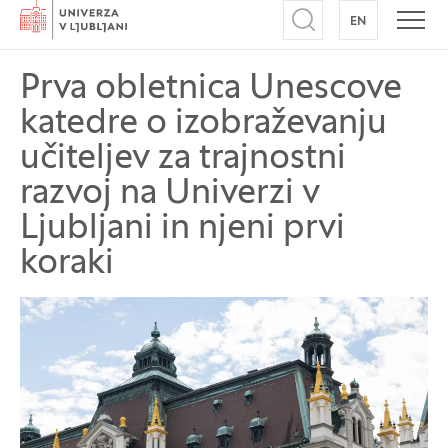
Domov
EN
NA ANGLEŠK
Odpri iskalnik
Odpr
Prva obletnica Unescove
katedre o izobraževanju
učiteljev za trajnostni
razvoj na Univerzi v
Ljubljani in njeni prvi
koraki