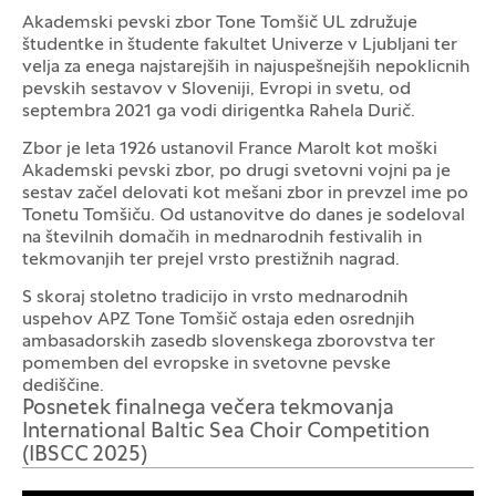
Akademski pevski zbor Tone Tomšič UL združuje
študentke in študente fakultet Univerze v Ljubljani ter
velja za enega najstarejših in najuspešnejših nepoklicnih
pevskih sestavov v Sloveniji, Evropi in svetu, od
septembra 2021 ga vodi dirigentka Rahela Durič.
Zbor je leta 1926 ustanovil France Marolt kot moški
Akademski pevski zbor, po drugi svetovni vojni pa je
sestav začel delovati kot mešani zbor in prevzel ime po
Tonetu Tomšiču. Od ustanovitve do danes je sodeloval
na številnih domačih in mednarodnih festivalih in
tekmovanjih ter prejel vrsto prestižnih nagrad.
S skoraj stoletno tradicijo in vrsto mednarodnih
uspehov APZ Tone Tomšič ostaja eden osrednjih
ambasadorskih zasedb slovenskega zborovstva ter
pomemben del evropske in svetovne pevske
dediščine.
Posnetek finalnega večera tekmovanja
International Baltic Sea Choir Competition
(IBSCC 2025)