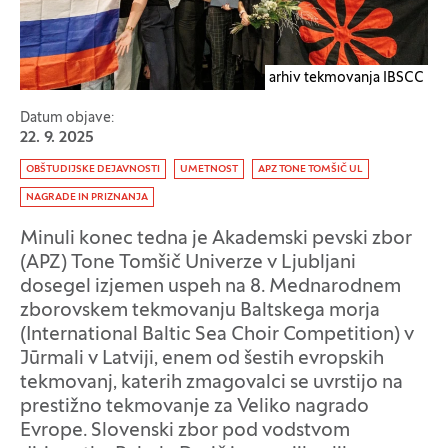
arhiv tekmovanja IBSCC
Datum objave:
22. 9. 2025
Oznaka:
OBŠTUDIJSKE DEJAVNOSTI
UMETNOST
APZ TONE TOMŠIČ UL
NAGRADE IN PRIZNANJA
Minuli konec tedna je Akademski pevski zbor
(APZ) Tone Tomšič Univerze v Ljubljani
dosegel izjemen uspeh na 8. Mednarodnem
zborovskem tekmovanju Baltskega morja
(International Baltic Sea Choir Competition) v
Jūrmali v Latviji, enem od šestih evropskih
tekmovanj, katerih zmagovalci se uvrstijo na
prestižno tekmovanje za Veliko nagrado
Evrope. Slovenski zbor pod vodstvom