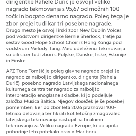
dirigentke Rahele Durič je osvojil veliko
nagrado tekmovanja s 95,67 od možnih 100
točk in bogato denarno nagrado. Poleg tega je
zbor prejel tudi kar tri posebne nagrade.
Drugo mesto je osvojil irski zbor New Dublin Voices
pod vodstvom dirigentke Bernie Sherlock, tretje pa
sestav Good Hope School Choir iz Hong Konga pod
vodstvom Melody Tang. Med udeleženci tekmovanja
so bili sicer tudi zbori s Poljske, Danske, Irske, Estonije
in Finske.
APZ Tone Tomšič je poleg glavne nagrade prejel še
nagrado za najboljšo dirigentko, dirigenta (Rahela
Durič), posebno nagrado Latvijskega nacionalnega
kulturnega centra ter nagrado za najboljšo
interpretacijo enoglasne skladbe, ki jo podeljuje
založba Musica Baltica. Njegov dosežek je še posebej
pomemben, ker bo zbor leta 2026 praznoval 100-
letnico delovanja ter hkrati kot letošnji zmagovalec
latvijskega tekmovanja nastopil na finalnem
tekmovanju za Veliko nagrado Evrope, ki bo aprila
prihodnje leto potekalo prav v Mariboru.