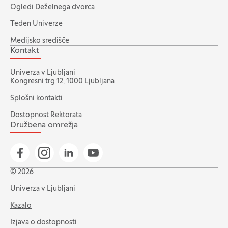
Ogledi Deželnega dvorca
Teden Univerze
Medijsko središče
Kontakt
Univerza v Ljubljani
Kongresni trg 12, 1000 Ljubljana
Splošni kontakti
Dostopnost Rektorata
Družbena omrežja
Pojdi na našo Facebook stran
Pojdi na našo Instagram stran
Pojdi na Linkedin stran
Pojdi na YouTube stran
© 2026
Univerza v Ljubljani
Kazalo
Izjava o dostopnosti