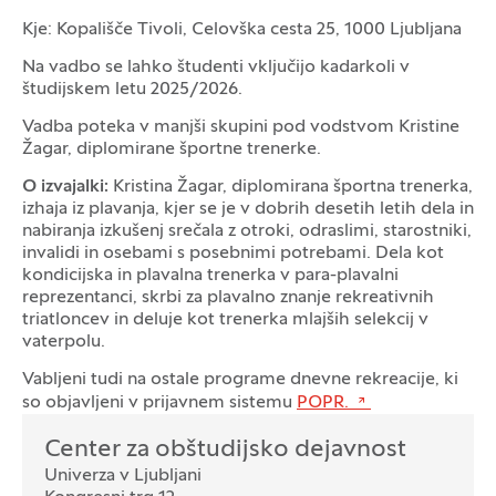
Kje: Kopališče Tivoli, Celovška cesta 25, 1000 Ljubljana
Na vadbo se lahko študenti vključijo kadarkoli v
študijskem letu 2025/2026.
Vadba poteka v manjši skupini pod vodstvom Kristine
Žagar, diplomirane športne trenerke.
O izvajalki:
Kristina Žagar, diplomirana športna trenerka,
izhaja iz plavanja, kjer se je v dobrih desetih letih dela in
nabiranja izkušenj srečala z otroki, odraslimi, starostniki,
invalidi in osebami s posebnimi potrebami. Dela kot
kondicijska in plavalna trenerka v para-plavalni
reprezentanci, skrbi za plavalno znanje rekreativnih
triatloncev in deluje kot trenerka mlajših selekcij v
vaterpolu.
Vabljeni tudi na ostale programe dnevne rekreacije, ki
so objavljeni v prijavnem sistemu
POPR.
Oddelek
Center za obštudijsko dejavnost
Univerza v Ljubljani