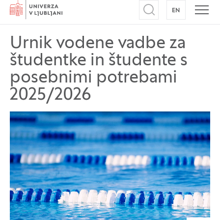
Domov
EN
NA ANGLEŠK
Odpri iskalnik
Odpr
Urnik vodene vadbe za
študentke in študente s
posebnimi potrebami
2025/2026