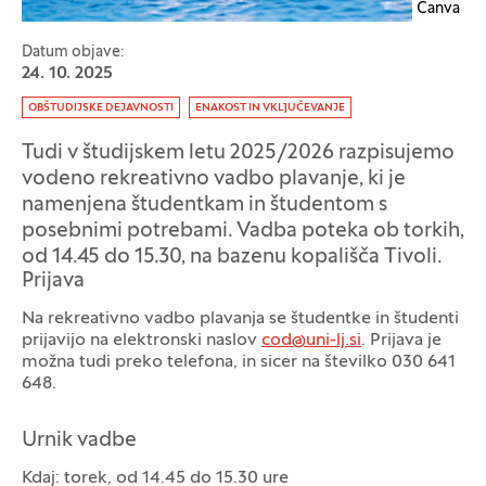
Canva
Datum objave:
24. 10. 2025
Oznaka:
OBŠTUDIJSKE DEJAVNOSTI
ENAKOST IN VKLJUČEVANJE
Tudi v študijskem letu 2025/2026 razpisujemo
vodeno rekreativno vadbo plavanje, ki je
namenjena študentkam in študentom s
posebnimi potrebami. Vadba poteka ob torkih,
od 14.45 do 15.30, na bazenu kopališča Tivoli.
Prijava
Na rekreativno vadbo plavanja se študentke in študenti
prijavijo na elektronski naslov
cod@uni-lj.si
. Prijava je
možna tudi preko telefona, in sicer na številko 030 641
648.
Urnik vadbe
Kdaj: torek, od 14.45 do 15.30 ure