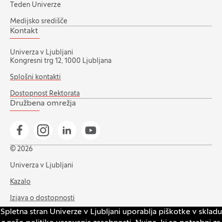
Teden Univerze
Medijsko središče
Kontakt
Univerza v Ljubljani
Kongresni trg 12, 1000 Ljubljana
Splošni kontakti
Dostopnost Rektorata
Družbena omrežja
Pojdi na našo Facebook stran
Pojdi na našo Instagram stran
Pojdi na Linkedin stran
Pojdi na YouTube stran
© 2026
Univerza v Ljubljani
Kazalo
Izjava o dostopnosti
Spletna stran Univerze v Ljubljani uporablja piškotke v skladu
Varstvo zasebnosti in piškotkov