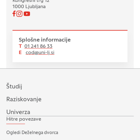
Kongresni trg 12
1000 Ljubljana
Pojdi na našo Facebook stran
Pojdi na našo Instagram stran
Pojdi na YouTube stran
Spremljajte nas
Splošne informacije
T
01 241 86 33
E
cod@uni-lj.si
Študij
Raziskovanje
Univerza
Hitre povezave
Ogledi Deželnega dvorca