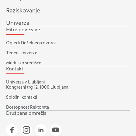
Raziskovanje
Univerza
Hitre povezave
Ogledi Deželnega dvorca
Teden Univerze
Medijsko središče
Kontakt
Univerza v Ljubljani
Kongresni trg 12, 1000 Ljubljana
Splošni kontakti
Dostopnost Rektorata
Družbena omrežja
Pojdi na našo Facebook stran
Pojdi na našo Instagram stran
Pojdi na Linkedin stran
Pojdi na YouTube stran