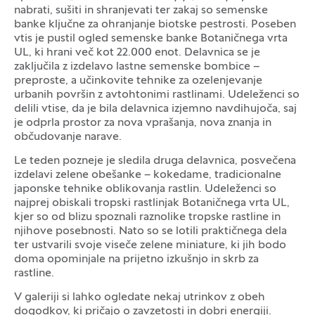
nabrati, sušiti in shranjevati ter zakaj so semenske
banke ključne za ohranjanje biotske pestrosti. Poseben
vtis je pustil ogled semenske banke Botaničnega vrta
UL, ki hrani več kot 22.000 enot. Delavnica se je
zaključila z izdelavo lastne semenske bombice –
preproste, a učinkovite tehnike za ozelenjevanje
urbanih površin z avtohtonimi rastlinami. Udeleženci so
delili vtise, da je bila delavnica izjemno navdihujoča, saj
je odprla prostor za nova vprašanja, nova znanja in
občudovanje narave.
Le teden pozneje je sledila druga delavnica, posvečena
izdelavi zelene obešanke – kokedame, tradicionalne
japonske tehnike oblikovanja rastlin. Udeleženci so
najprej obiskali tropski rastlinjak Botaničnega vrta UL,
kjer so od blizu spoznali raznolike tropske rastline in
njihove posebnosti. Nato so se lotili praktičnega dela
ter ustvarili svoje viseče zelene miniature, ki jih bodo
doma opominjale na prijetno izkušnjo in skrb za
rastline.
V galeriji si lahko ogledate nekaj utrinkov z obeh
dogodkov, ki pričajo o zavzetosti in dobri energiji.