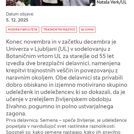
Nataša Verk/UL
Datum objave:
5. 12. 2025
Oznaka:
MODRA FAKULTETA
TRAJNOSTNI RAZVOJ
ALUMNI
Konec novembra in v začetku decembra je
Univerza v Ljubljani (UL) v sodelovanju z
Botaničnim vrtom UL za starejše od 55 let
izvedla dve brezplačni delavnici, namenjena
krepitvi trajnostnih veščin in povezovanju z
naravnim okoljem. Obe delavnici sta privabili
dobro obiskano in izjemno motivirano skupino
udeleženk in udeležencev, ki so dokazali, da je
učenje v zrelejšem življenjskem obdobju
živahno, pogumno in polno ustvarjalnega
zagona.
Prva delavnica, Semena – speče življenje, je udeležence
popeljala v navdušujoč svet rastlinske raznolikosti.
Spoznali so, kako semena nastajajo, kako jih pravilno