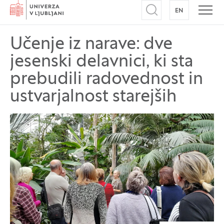
Domov
EN
NA ANGLEŠK
Odpri iskalnik
Odpr
Učenje iz narave: dve
jesenski delavnici, ki sta
prebudili radovednost in
ustvarjalnost starejših