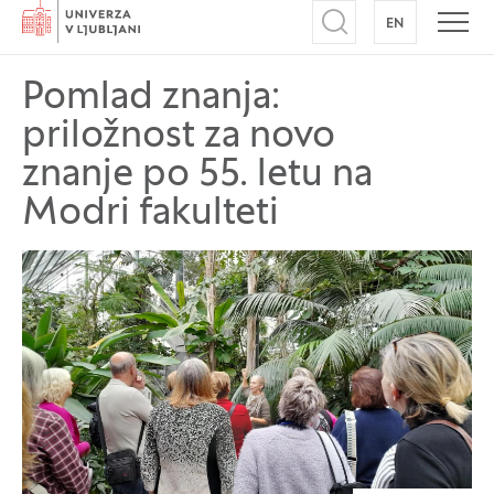
Domov
EN
NA ANGLEŠK
Odpri iskalnik
Odpr
Pomlad znanja:
priložnost za novo
znanje po 55. letu na
Modri fakulteti