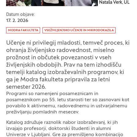
Nataša Verk, UL
Datum objave:
17. 2. 2026
Oznaka:
MODRA FAKULTETA
VSEŽIVLJENJSKO UČENJE IN MIKRODOKAZILA
Učenje ni privilegij mladosti, temveč proces, ki
ohranja življenjsko radovednost, miselno
prožnost in občutek povezanosti v vseh
življenjskih obdobjih. Prav na tem izhodišču
temelji katalog izobraževalnih programov, ki
ga je Modra fakulteta pripravila za letni
semester 2026.
Programi so namenjeni posameznicam in
posameznikom po 55. letu starosti ter so zasnovani kot
povabilo k aktivnemu, radovednemu in ustvarjalnemu
preživljanju pomladnih mesecev.
Katalog združuje raznolik nabor izobraževanj, ki jih
izvajajo profesorji, doktorski študenti in alumni
Univerze v Ljubljani. Gre za premišljeno kombinacijo