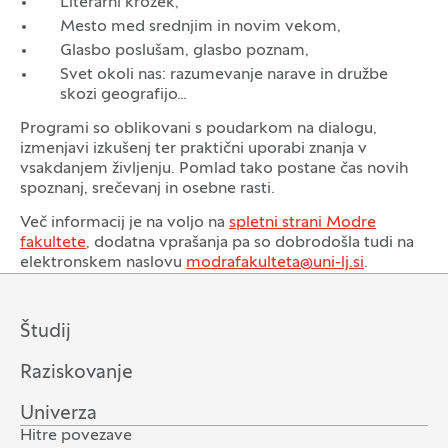
Literarni krožek,
Mesto med srednjim in novim vekom,
Glasbo poslušam, glasbo poznam,
Svet okoli nas: razumevanje narave in družbe
skozi geografijo…
Programi so oblikovani s poudarkom na dialogu,
izmenjavi izkušenj ter praktični uporabi znanja v
vsakdanjem življenju. Pomlad tako postane čas novih
spoznanj, srečevanj in osebne rasti.
Več informacij je na voljo na
spletni strani Modre
fakultete
, dodatna vprašanja pa so dobrodošla tudi na
elektronskem naslovu
modrafakulteta@uni-lj.si
.
Študij
Raziskovanje
Univerza
Hitre povezave