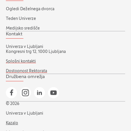
Ogledi Deželnega dvorca
Teden Univerze
Medijsko središče
Kontakt
Univerza v Ljubljani
Kongresni trg 12, 1000 Ljubljana
Splošni kontakti
Dostopnost Rektorata
Družbena omrežja
Pojdi na našo Facebook stran
Pojdi na našo Instagram stran
Pojdi na Linkedin stran
Pojdi na YouTube stran
© 2026
Univerza v Ljubljani
Kazalo