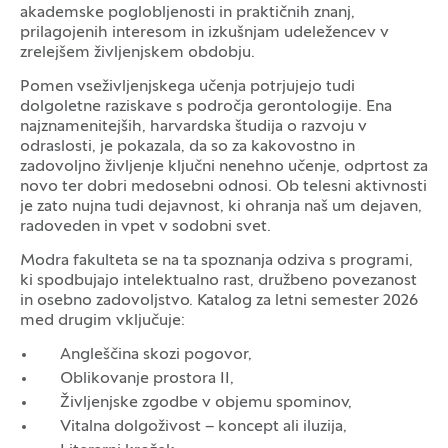
akademske poglobljenosti in praktičnih znanj,
prilagojenih interesom in izkušnjam udeležencev v
zrelejšem življenjskem obdobju.
Pomen vseživljenjskega učenja potrjujejo tudi
dolgoletne raziskave s področja gerontologije. Ena
najznamenitejših, harvardska študija o razvoju v
odraslosti, je pokazala, da so za kakovostno in
zadovoljno življenje ključni nenehno učenje, odprtost za
novo ter dobri medosebni odnosi. Ob telesni aktivnosti
je zato nujna tudi dejavnost, ki ohranja naš um dejaven,
radoveden in vpet v sodobni svet.
Modra fakulteta se na ta spoznanja odziva s programi,
ki spodbujajo intelektualno rast, družbeno povezanost
in osebno zadovoljstvo. Katalog za letni semester 2026
med drugim vključuje:
Angleščina skozi pogovor,
Oblikovanje prostora II,
Življenjske zgodbe v objemu spominov,
Vitalna dolgoživost – koncept ali iluzija,