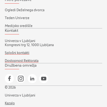
Ogledi Deželnega dvorca
Teden Univerze
Medijsko središče
Kontakt
Univerza v Ljubljani
Kongresni trg 12, 1000 Ljubljana
Splošni kontakti
Dostopnost Rektorata
Družbena omrežja
Pojdi na našo Facebook stran
Pojdi na našo Instagram stran
Pojdi na Linkedin stran
Pojdi na YouTube stran
© 2026
Univerza v Ljubljani
Kazalo