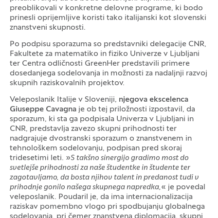
preoblikovali v konkretne delovne programe, ki bodo
prinesli oprijemljive koristi tako italijanski kot slovenski
znanstveni skupnosti.
Po podpisu sporazuma so predstavniki delegacije CNR,
Fakultete za matematiko in fiziko Univerze v Ljubljani
ter Centra odličnosti GreenHer predstavili primere
dosedanjega sodelovanja in možnosti za nadaljnji razvoj
skupnih raziskovalnih projektov.
Veleposlanik Italije v Sloveniji,
njegova ekscelenca
Giuseppe Cavagna
je ob tej priložnosti izpostavil, da
sporazum, ki sta ga podpisala Univerza v Ljubljani in
CNR, predstavlja zavezo skupni prihodnosti ter
nadgrajuje dvostranski sporazum o znanstvenem in
tehnološkem sodelovanju, podpisan pred skoraj
tridesetimi leti. »
S takšno sinergijo gradimo most do
svetlejše prihodnosti za naše študentke in študente ter
zagotavljamo, da bosta njihov talent in predanost tudi v
prihodnje gonilo našega skupnega napredka,
« je povedal
veleposlanik. Poudaril je, da ima internacionalizacija
raziskav pomembno vlogo pri spodbujanju globalnega
sodelovanja, pri čemer znanstvena diplomacija, skupni