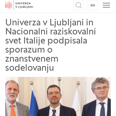
Domov
EN
NA ANGLEŠK
Odpri iskalnik
Odpr
Univerza v Ljubljani in
Nacionalni raziskovalni
svet Italije podpisala
sporazum o
znanstvenem
sodelovanju