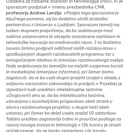
Oddelka za fizikalne znanosti in tehnologije snovi, ki je
sporazum podpisal v imenu predsednika CNR,
profesorja Andree Lenzija
: »
Podpis tega sporazuma je
ključnega pomena, saj bo dodatno utrdil strateško
partnerstvo z Univerzo v Ljubljani. Sporazum temelji na
našem skupnem prepričanju, da bo sodelovanje med
našima ustanovama še okrepilo znanstvene raziskave in
tehnološke inovacije na mednarodni ravni. S to šestletno
zavezo želimo podpreti odličnost naših raziskovalcev s
spodbujanjem skupnih raziskovalnih programov ter z
omogočanjem obiskov in izmenjav raziskovalnega osebja.
Naše sodelovanje bo temeljilo na načelih vzajemne koristi
in medsebojne izmenjave informacij, pri čemer bomo
zagotovili, da se bo vsak skupni projekt izvajal v skladu z
veljavno nacionalno zakonodajo in predpisi.«
Posebej je
izpostavil tudi ureditev intelektualne lastnine:
»Dogovorili smo se, da bo intelektualna lastnina,
ustvarjena z izumiteljskim prispevkom obeh strank v
okviru raziskovalnega projekta, v skupni lasti obeh
ustanov, pri čemer bo delež vsake znašal 50 odstotkov.
Takšna ureditev zagotavlja trdno in pravično podlago za
razvoj novega znanja in tehnologij.«
Ob koncu je izrazil
pričakovanje, da se bodo zastavljeni cilji kmalu