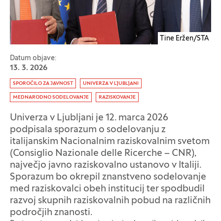
Tine Eržen/STA
Datum objave:
13. 3. 2026
Oznaka:
SPOROČILO ZA JAVNOST
UNIVERZA V LJUBLJANI
MEDNARODNO SODELOVANJE
RAZISKOVANJE
Univerza v Ljubljani je 12. marca 2026
podpisala sporazum o sodelovanju z
italijanskim Nacionalnim raziskovalnim svetom
(Consiglio Nazionale delle Ricerche – CNR),
največjo javno raziskovalno ustanovo v Italiji.
Sporazum bo okrepil znanstveno sodelovanje
med raziskovalci obeh institucij ter spodbudil
razvoj skupnih raziskovalnih pobud na različnih
področjih znanosti.