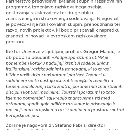
Partnerstvo predvideva izvajanje skupnih raziskovalnih
programov, izmenjavo raziskovalnega osebja,
gostovanja raziskovalcev ter druge oblike
znanstvenega in strokovnega sodelovanja. Njegov cilj
je povezovanje raziskovalnih skupin, prenos znanja ter
razvoj novih projektov, ki bodo prispevali k napredku
znanosti in inovacij v evropskem raziskovalnem
prostoru.
Rektor Univerze v Ljubljani,
prof. dr. Gregor Majdič
, je
ob podpisu poudaril: »
Podpis sporazuma s CNR je
pomemben korak v nadaljnji krepitvi sodelovanja z
italijanskimi raziskovalnimi ustanovami, ki so zaradi
bližine naših držav naš naravni partner. Znanost v
sodobnem svetu postaja vse zahtevnejša in temelji na
tesnem sodelovanju tako znotraj posameznih znanstvenih
disciplin kot tudi med njimi. Tovrstni sporazumi so zato
izjemno pomembni, saj krepijo znanstvene vezi med
državami, spodbujajo odlične raziskave in prispevajo k
močnejšemu evropskemu raziskovalnemu prostoru znotraj
Evropske unije
.«
Zbrane je nagovoril
dr. Stefano Fabris
, direktor