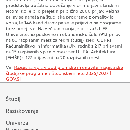
predstavlja občutno povečanje v primerjavi z lanskim
letom, ko je bilo prejetih približno 2000 prijav. Večina
prijav se nanaša na študijske programe z omejitvijo
vpisa, le 146 kandidatov pa se je prijavilo na programe
brez omejitve. Največ zanimanja je bilo za UL EF
Univerzitetno poslovno in ekonomsko šolo (913 prijav
na 80 razpisanih mest za redni študij), sledi UL FRI
Računalništvo in informatika (UN, redni) z 217 prijavami
na 15 razpisanih vpisnih mest ter UL FA Arhitektura
(EMŠP) s 127 prijavami na 20 razpisanih mest.
Vir:
Razpis za vpis v dodiplomske in enovite magistrske
študijske programe v študijskem letu 2026/2027 |
GOV.SI
Študij
Raziskovanje
Univerza
Hitre povezave