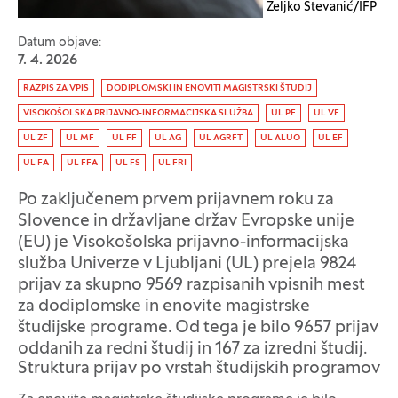
Željko Stevanić/IFP
Datum objave:
7. 4. 2026
Oznaka:
RAZPIS ZA VPIS
DODIPLOMSKI IN ENOVITI MAGISTRSKI ŠTUDIJ
VISOKOŠOLSKA PRIJAVNO-INFORMACIJSKA SLUŽBA
UL PF
UL VF
UL ZF
UL MF
UL FF
UL AG
UL AGRFT
UL ALUO
UL EF
UL FA
UL FFA
UL FS
UL FRI
Po zaključenem prvem prijavnem roku za
Slovence in državljane držav Evropske unije
(EU) je Visokošolska prijavno-informacijska
služba Univerze v Ljubljani (UL) prejela 9824
prijav za skupno 9569 razpisanih vpisnih mest
za dodiplomske in enovite magistrske
študijske programe. Od tega je bilo 9657 prijav
oddanih za redni študij in 167 za izredni študij.
Struktura prijav po vrstah študijskih programov