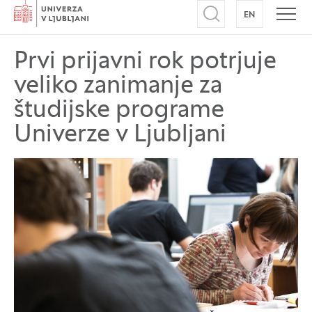
Domov
EN
NA ANGLEŠK
Odpri iskalnik
Odpr
Prvi prijavni rok potrjuje
veliko zanimanje za
študijske programe
Univerze v Ljubljani