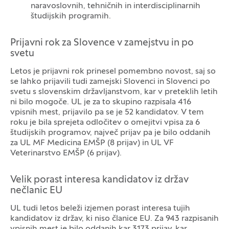
naravoslovnih, tehničnih in interdisciplinarnih
študijskih programih.
Prijavni rok za Slovence v zamejstvu in po
svetu
Letos je prijavni rok prinesel pomembno novost, saj so
se lahko prijavili tudi zamejski Slovenci in Slovenci po
svetu s slovenskim državljanstvom, kar v preteklih letih
ni bilo mogoče. UL je za to skupino razpisala 416
vpisnih mest, prijavilo pa se je 52 kandidatov. V tem
roku je bila sprejeta odločitev o omejitvi vpisa za 6
študijskih programov, največ prijav pa je bilo oddanih
za UL MF Medicina EMŠP (8 prijav) in UL VF
Veterinarstvo EMŠP (6 prijav).
Velik porast interesa kandidatov iz držav
nečlanic EU
UL tudi letos beleži izjemen porast interesa tujih
kandidatov iz držav, ki niso članice EU. Za 943 razpisanih
vpisnih mest je bilo oddanih kar 3173 prijav, kar