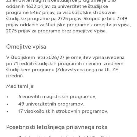
Za enovite magistrske študijske programe je bilo
oddanih 1632 prijav, za univerzitetne študijske
programe 5467 prijav, za visokošolske strokovne
študijske programe pa 2725 prijav. Skupno je bilo 7749
prijav oddanih za študijske programe z omejitvijo vpisa,
2075 prijav za programe brez omejitve vpisa.
Omejitve vpisa
V študijskem letu 2026/27 je omejitev vpisa uvedena
pri 71 rednih študijskih programih in enem izrednem
študijskem programu (Zdravstvena nega na UL ZF,
izredni).
Med temi je:
6 enovitih magistrskih programov,
49 univerzitetnih programov,
17 visokošolskih strokovnih programov.
Posebnosti letošnjega prijavnega roka