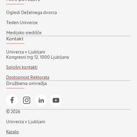
Ogledi Deželnega dvorca
Teden Univerze
Medijsko središče
Kontakt
Univerza v Ljubljani
Kongresni trg 12, 1000 Ljubljana
Splošni kontakti
Dostopnost Rektorata
Družbena omrežja
Pojdi na našo Facebook stran
Pojdi na našo Instagram stran
Pojdi na Linkedin stran
Pojdi na YouTube stran
© 2026
Univerza v Ljubljani
Kazalo