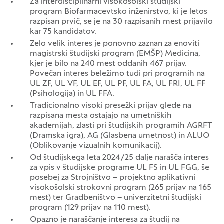
Za interdisciplinarni visokošolski študijski
program Biofarmacevtsko inženirstvo, ki je letos
razpisan prvič, se je na 30 razpisanih mest prijavilo
kar 75 kandidatov.
Zelo velik interes je ponovno zaznan za enoviti
magistrski študijski program (EMŠP) Medicina,
kjer je bilo na 240 mest oddanih 467 prijav.
Povečan interes beležimo tudi pri programih na
UL ZF, UL VF, UL EF, UL PF, UL FA, UL FRI, UL FF
(Psihologija) in UL FFA.
Tradicionalno visoki presežki prijav glede na
razpisana mesta ostajajo na umetniških
akademijah, zlasti pri študijskih programih AGRFT
(Dramska igra), AG (Glasbena umetnost) in ALUO
(Oblikovanje vizualnih komunikacij).
Od študijskega leta 2024/25 dalje narašča interes
za vpis v študijske programe UL FS in UL FGG, še
posebej za Strojništvo – projektno aplikativni
visokošolski strokovni program (265 prijav na 165
mest) ter Gradbeništvo – univerzitetni študijski
program (129 prijav na 110 mest).
Opazno je naraščanje interesa za študij na