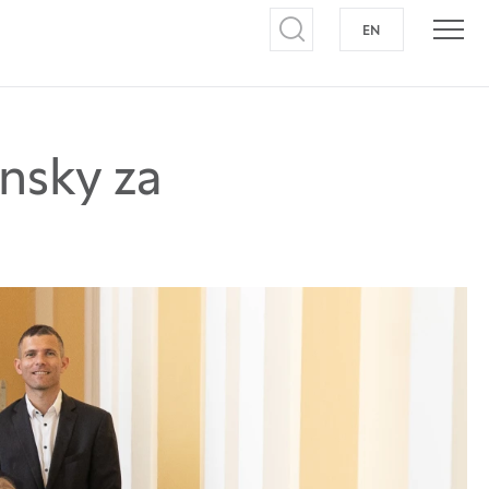
EN
NA ANGLEŠKI J
Odpri iskalnik
Odpr
nsky za