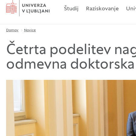
Domov
Študij
Raziskovanje
Uni
Domov
Novice
Drobtinice
Četrta podelitev na
odmevna doktorska