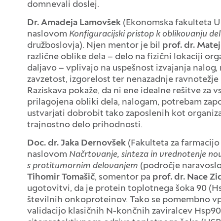
domnevali doslej.
Dr. Amadeja Lamovšek
(Ekonomska fakulteta Uni
naslovom
Konfiguracijski pristop k oblikovanju de
družboslovja). Njen mentor je bil
prof. dr. Mate
različne oblike dela – delo na fizični lokaciji or
daljavo – vplivajo na uspešnost izvajanja nalog,
zavzetost, izgorelost ter nenazadnje ravnotežj
Raziskava pokaže, da ni ene idealne rešitve za vs
prilagojena obliki dela, nalogam, potrebam zapo
ustvarjati dobrobit tako zaposlenih kot organizac
trajnostno delo prihodnosti.
Doc. dr. Jaka Dernovšek
(Fakulteta za farmacijo
naslovom
Načrtovanje, sinteza in vrednotenje no
s protitumornim delovanjem
(področje naravoslo
Tihomir Tomašič
, somentor pa
prof. dr. Nace Zi
ugotovitvi, da je protein toplotnega šoka 90 (Hs
številnih onkoproteinov. Tako se pomembno vplet
validacijo klasičnih N-končnih zaviralcev Hsp9