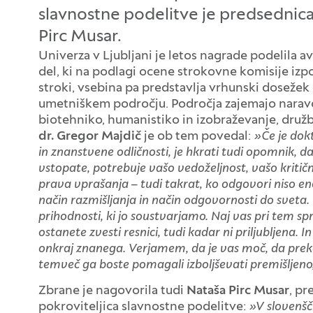
slavnostne podelitve je predsednic
Pirc Musar.
Univerza v Ljubljani je letos nagrade podelila a
del, ki na podlagi ocene strokovne komisije izpo
stroki, vsebina pa predstavlja vrhunski doseže
umetniškem področju. Področja zajemajo naravo
biotehniko, humanistiko in izobraževanje, druž
dr. Gregor Majdič
je ob tem povedal:
»Če je dok
in znanstvene odličnosti, je hkrati tudi opomnik, d
vstopate, potrebuje vašo vedoželjnost, vašo kritič
prava vprašanja – tudi takrat, ko odgovori niso en
način razmišljanja in način odgovornosti do sveta. 
prihodnosti, ki jo soustvarjamo.
Naj vas pri tem s
ostanete zvesti resnici, tudi kadar ni priljubljena.
onkraj znanega.
Verjamem, da je vas moč, da preko
temveč ga boste pomagali izboljševati premišljeno
Zbrane je nagovorila tudi
Nataša Pirc Musar
, pr
pokroviteljica slavnostne podelitve:
»V slovenšč