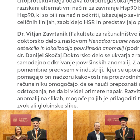
citoprotektivnega odziva toplotnega šoka (HSR)
raziskani alternativni načini za zaviranje Hsp90
Hsp90, ki so bili na način odkriti, izkazujejo zav
celičnih linijah, zaobidejo HSR in predstavljajo
Dr. Vitjan Zavrtanik
(Fakulteta za računalništvo 
doktorsko delo z naslovom
Nenadzorovane rekons
detekcijo in lokalizacijo površinskih anomalij
(podro
dr. Danijel Skočaj
.Doktorsko delo se ukvarja z 
samodejno odkrivanje površinskih anomalij. Z 
pomembne predvsem v industriji, kjer se uporab
pomagajo pri nadzoru kakovosti na proizvodnih li
računalniku omogočajo, da se nauči prepoznati o
odstopanja, ne da bi videl primere napak. Razv
anomalij na slikah, mogoče pa jih je prilagoditi
zvok ali globinske slike.