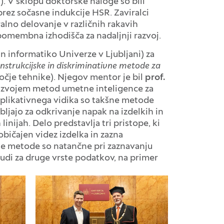
. V sklopu doktorske naloge so bili
 brez sočasne indukcije HSR. Zaviralci
iralno delovanje v različnih rakavih
 pomembna izhodišča za nadaljnji razvoj.
in informatiko Univerze v Ljubljani) za
trukcijske in diskriminativne metode za
čje tehnike). Njegov mentor je bil
prof.
razvojem metod umetne inteligence za
aplikativnega vidika so takšne metode
ljajo za odkrivanje napak na izdelkih in
nijah. Delo predstavlja tri pristope, ki
bičajen videz izdelka in zazna
ite metode so natančne pri zaznavanju
 tudi za druge vrste podatkov, na primer