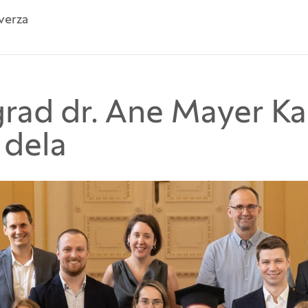
verza
grad dr. Ane Mayer Ka
 dela