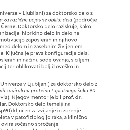
verze v Ljubljani) za doktorsko delo z
la za različne pojavne oblike dela
(področje
j Černe.
Doktorsko delo raziskuje, kako
ganizacije, hibridno delo in delo na
 motivacijo zaposlenih in njihovo
e med delom in zasebnim življenjem.
e. Ključna je prava konfiguracija dela,
slenih in načinu sodelovanja, s ciljem
ij ter oblikovati bolj človeško in
 Univerze v Ljubljani) za doktorsko delo z
vih zaviralcev proteina toplotnega šoka 90
vja). Njegov mentor je bil
prof. dr.
dar.
Doktorsko delo temelji na
p90) ključen za zvijanje in zorenje
a v patofiziologijo raka, a klinično
0 ovira sočasno sprožanje