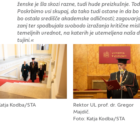
ženske je šla skozi razne, tudi hude preizkušnje. Toda
Poskrbimo vsi skupaj, da tako tudi ostane in da bo
bo ostala središče akademske odličnosti; zagovarj
zanj ter spodbujala svobodo izražanja kritične misl
temeljnih vrednot, na katerih je utemeljena naša 
tujini.«
Katja Kodba/STA
Rektor UL prof. dr. Gregor
Majdič.
Foto: Katja Kodba/STA