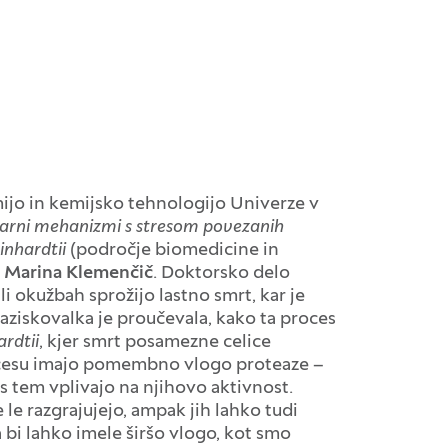
ijo in kemijsko tehnologijo Univerze v
arni mehanizmi s stresom povezanih
inhardtii
(področje biomedicine in
dr. Marina Klemenčič
. Doktorsko delo
li okužbah sprožijo lastno smrt, kar je
iskovalka je proučevala, kako ta proces
ardtii
, kjer smrt posamezne celice
ocesu imajo pomembno vlogo proteaze –
 s tem vplivajo na njihovo aktivnost.
le razgrajujejo, ampak jih lahko tudi
 bi lahko imele širšo vlogo, kot smo