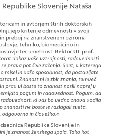
a Republike Slovenije Nataša
vtoricam in avtorjem štirih doktorskih
lnjujejo kriterije odmevnosti v svoji
k in preboj na znanstvenem oziroma
slovje, tehniko, biomedicino in
boslovje ter umetnost.
Rektor UL prof.
torat dokaz vaše vztrajnosti, radovednosti
a se prava pot šele začenja. Svet, v katerega
no misel in vašo sposobnost, da postavljate
ostavni.
Znanost ni le zbir znanja, temveč
In prav vi boste to znanost nosili naprej v
premljata pogum in radovednost. Pogum, da
 In radovednost, ki vas bo vedno znova vodila
 znanosti ne boste le razlagali sveta,
, odgovorno in človeško.«
edsednica Republike Slovenije in
ini je znanost ženskega spola. Tako kot