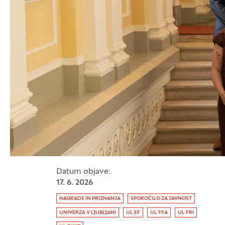
Datum objave:
17. 6. 2026
Oznaka:
NAGRADE IN PRIZNANJA
SPOROČILO ZA JAVNOST
UNIVERZA V LJUBLJANI
UL EF
UL FFA
UL FRI