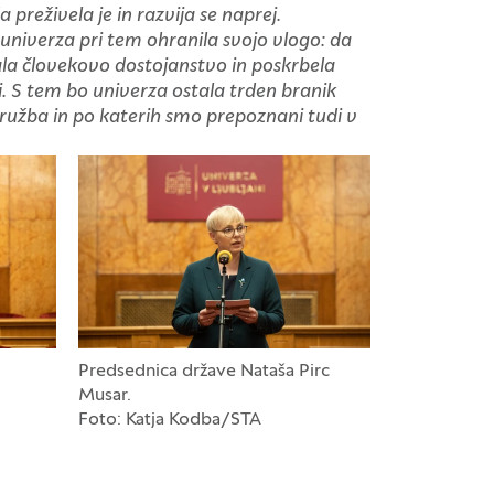
 preživela je in razvija se naprej.
 univerza pri tem ohranila svojo vlogo: da
ala človekovo dostojanstvo in poskrbela
i. S tem bo univerza ostala trden branik
družba in po katerih smo prepoznani tudi v
Predsednica države Nataša Pirc
Musar.
Foto: Katja Kodba/STA