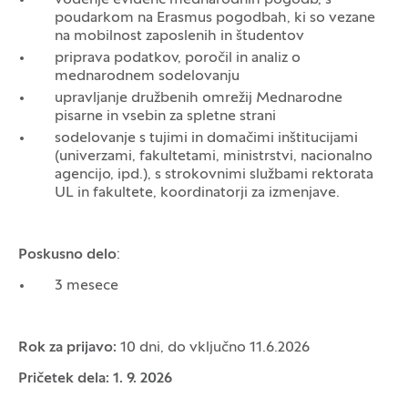
vodenje evidenc mednarodnih pogodb, s
poudarkom na Erasmus pogodbah, ki so vezane
na mobilnost zaposlenih in študentov
priprava podatkov, poročil in analiz o
mednarodnem sodelovanju
upravljanje družbenih omrežij Mednarodne
pisarne in vsebin za spletne strani
sodelovanje s tujimi in domačimi inštitucijami
(univerzami, fakultetami, ministrstvi, nacionalno
agencijo, ipd.), s strokovnimi službami rektorata
UL in fakultete, koordinatorji za izmenjave.
Poskusno delo
:
3 mesece
Rok za prijavo:
10 dni, do vključno 11.6.2026
Pričetek dela: 1. 9. 2026