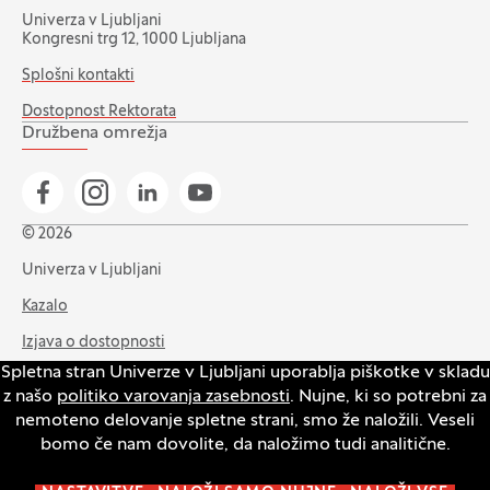
Univerza v Ljubljani
Kongresni trg 12, 1000 Ljubljana
Splošni kontakti
Dostopnost Rektorata
Družbena omrežja
Pojdi na našo Facebook stran
Pojdi na našo Instagram stran
Pojdi na Linkedin stran
Pojdi na YouTube stran
© 2026
Univerza v Ljubljani
Kazalo
Izjava o dostopnosti
Spletna stran Univerze v Ljubljani uporablja piškotke v skladu
Varstvo zasebnosti in piškotkov
z našo
politiko varovanja zasebnosti
. Nujne, ki so potrebni za
Intranet
nemoteno delovanje spletne strani, smo že naložili. Veseli
bomo če nam dovolite, da naložimo tudi analitične.
Odpri pasico za nastavitev piškotkov