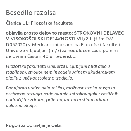
Besedilo razpisa
Članica UL: Filozofska fakulteta
objavlja prosto delovno mesto:
STROKOVNI DELAVEC
V VISOKOŠOLSKI DEJAVNOSTI VII/2-II
(šifra DM:
D057020) v Mednarodni pisarni na Filozofski fakulteti
Univerze v Ljubljani (m/ž) za nedoločen čas s polnim
delovnim časom 40 ur tedensko.
Filozofska fakulteta Univerze v Ljubljani nudi delo v
stabilnem, strokovnem in sodelovalnem akademskem
okolju z več kot stoletno tradicijo.
Ponujamo urejen delovni čas, možnost strokovnega in
osebnega razvoja, sodelovanje s strokovnjaki z različnih
področij ter zdravo, prijetno, varno in stimulativno
delovno okolje.
Pogoji za opravljanje dela: