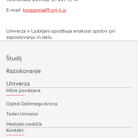
Telefonska številka: 01 241 13 14
E-mail:
ksrazpisi@ff.uni-lj.si
Univerza v Ljubljani spodbuja enakost spolov pri
zaposlovanju in delu.
Študij
Raziskovanje
Univerza
Hitre povezave
Ogledi Deželnega dvorca
Teden Univerze
Medijsko središče
Kontakt