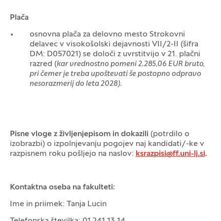
Plača
osnovna plača za delovno mesto Strokovni
delavec v visokošolski dejavnosti VII/2-II (šifra
DM: D057021) se določi z uvrstitvijo v 21. plačni
razred (
kar vrednostno pomeni 2.285,06 EUR bruto,
pri čemer je treba upoštevati še postopno odpravo
nesorazmerij do leta 2028).
Pisne vloge z življenjepisom in dokazili
(potrdilo o
izobrazbi) o izpolnjevanju pogojev naj kandidati/-ke v
razpisnem roku pošljejo na naslov:
ksrazpisi@ff.uni-lj.si
.
Kontaktna oseba na fakulteti:
Ime in priimek: Tanja Lucin