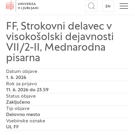
Domov
EN
NA ANGLEŠK
Odpri iskalnik
Odpr
FF, Strokovni delavec v
visokošolski dejavnosti
VII/2-II, Mednarodna
pisarna
Datum objave
1. 6. 2026
Rok za prijavo
11. 6. 2026 do 23.59
Status objave
Zaključeno
Tip objave
Delovno mesto
Vsebinske oznake
UL FF