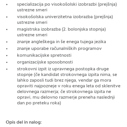
specializacija po visokošolski izobrazbi (prejšnja)
ustrezne smeri
visokošolska univerzitetna izobrazba (prejšnja)
ustrezne smeri
magistrska izobrazba (2. bolonjska stopnja)
ustrezne smeri
znanje angleškega in še enega tujega jezika
znanje uporabe računalniških programov
komunikacijske spretnosti
organizacijske sposobnosti
strokovni izpit iz upravnega postopka druge
stopnje (če kandidat strokovnega izpita nima, se
lahko zaposli tudi brez njega, vendar ga mora
opraviti najpozneje v roku enega leta od sklenitve
delovnega razmerja; če strokovnega izpita ne
opravi, mu delovno razmerje preneha naslednji
dan po preteku roka)
Opis del in nalog: