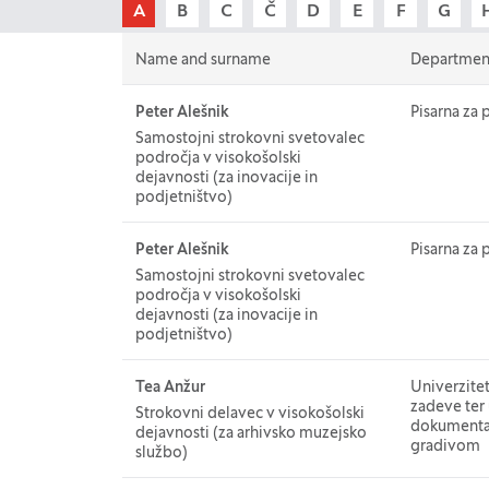
A
B
C
Č
D
E
F
G
Table for: Contacts
Name and surname
Departmen
Name and surname
Peter Alešnik
Departmen
Pisarna za 
Samostojni strokovni svetovalec
področja v visokošolski
dejavnosti (za inovacije in
podjetništvo)
Name and surname
Peter Alešnik
Departmen
Pisarna za 
Samostojni strokovni svetovalec
področja v visokošolski
dejavnosti (za inovacije in
podjetništvo)
Name and surname
Tea Anžur
Departmen
Univerzite
zadeve ter 
Strokovni delavec v visokošolski
dokumentar
dejavnosti (za arhivsko muzejsko
gradivom
službo)