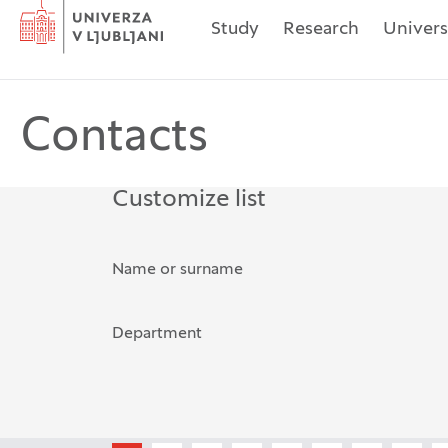
Home
Study
Research
Univers
Contacts
Customize list
The possibility of filtering rec
Name or surname
Department