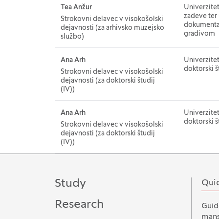
Name and surname
Tea Anžur
Departmen
Univerzite
zadeve ter 
Strokovni delavec v visokošolski
dokumentar
dejavnosti (za arhivsko muzejsko
gradivom
službo)
Name and surname
Ana Arh
Departmen
Univerzitet
doktorski š
Strokovni delavec v visokošolski
dejavnosti (za doktorski študij
(IV))
Name and surname
Ana Arh
Departmen
Univerzitet
doktorski š
Strokovni delavec v visokošolski
dejavnosti (za doktorski študij
(IV))
Study
Quic
Research
Guid
mans