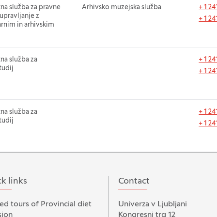
t
tna služba za pravne
Department
Arhivsko muzejska služba
Phon
+ 1 2
upravljanje z
+ 1 2
nim in arhivskim
t
na služba za
Phon
+ 1 24
tudij
+ 1 24
t
na služba za
Phon
+ 1 24
tudij
+ 1 24
k links
Contact
ed tours of Provincial diet
Univerza v Ljubljani
ion
Kongresni trg 12