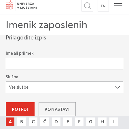
Domov
EN
NA ANGLEŠK
Odpri iskalnik
Odpr
Imenik zaposlenih
Prilagodite izpis
Možnost filtriranja zapisov
Ime ali priimek
Služba
Vse službe
POTRDI
PONASTAVI
A
B
C
Č
D
E
F
G
H
I