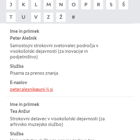
J
K
L
M
N
O
P
R
S
Š
T
U
V
Z
Ž
#
Tabela za: Imenik zaposlenih
Ime in priimek
Peter Alešnik
Samostojni strokovni svetovalec področja v
visokošolski dejavnosti (za inovacije in
podjetništvo)
Služba
Pisarna za prenos znanja
E-naslov
peter.alesnik@uni-lj.si
Ime in priimek
Tea Anžur
Strokovni delavec v visokošolski dejavnosti (za
arhivsko muzejsko službo)
Služba