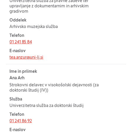
Univerzitetna služba za pravne zadeve ter
upravljanje z dokumentarnim in arhivskim
gradivom
Oddelek
Arhivsko muzejska služba
Telefon
01 241 85 84
E-naslov
tea.anzur@uni-lj.si
Ime in priimek
Ana Arh
Strokovni delavec v visokošolski dejavnosti (za
doktorski študij (IV))
Služba
Univerzitetna služba za doktorski študij
Telefon
01 241 86 92
E-naslov