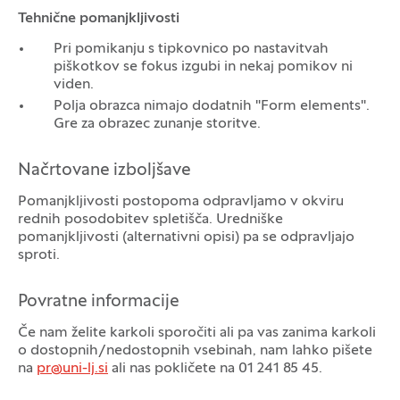
Tehnične pomanjkljivosti
Pri pomikanju s tipkovnico po nastavitvah
piškotkov se fokus izgubi in nekaj pomikov ni
viden.
Polja obrazca nimajo dodatnih "Form elements".
Gre za obrazec zunanje storitve.
Načrtovane izboljšave
Pomanjkljivosti postopoma odpravljamo v okviru
rednih posodobitev spletišča. Uredniške
pomanjkljivosti (alternativni opisi) pa se odpravljajo
sproti.
Povratne informacije
Če nam želite karkoli sporočiti ali pa vas zanima karkoli
o dostopnih/nedostopnih vsebinah, nam lahko pišete
na
pr@uni-lj.si
ali nas pokličete na 01 241 85 45
.