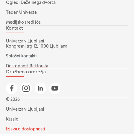
Ogledi Deželnega dvorca
Teden Univerze
Medijsko središče
Kontakt
Univerza v Ljubljani
Kongresni trg 12, 1000 Ljubljana
Splošni kontakti
Dostopnost Rektorata
Družbena omrežja
Pojdi na našo Facebook stran
Pojdi na našo Instagram stran
Pojdi na Linkedin stran
Pojdi na YouTube stran
© 2026
Univerza v Ljubljani
Kazalo
Izjava o dostopnosti