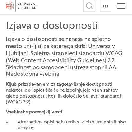
Domov
EN
NA ANGLEŠK
Odpri iskalnik
Odpr
Izjava o dostopnosti
Izjava o dostopnosti se nanaša na spletno
mesto uni-lj.si, za katerega skrbi Univerza v
Ljubljani. Spletna stran sledi standardu WCAG
(Web Content Accesisibility Guidelines) 2.2.
Skladnost po samooceni ustreza stopnji AA.
Nedostopna vsebina
Kljub prizadevanjem za zagotavljanje dostopnosti
nekateri deli spletišča še ne izpolnjujejo vseh zahtev
glede dostopnosti, kot jih določajo veljavni standardi
(WCAG 2.2).
Vsebinske pomanjkljivosti
Alternativni opisi nekaterih slik niso urejeni ali niso
ustrezni.