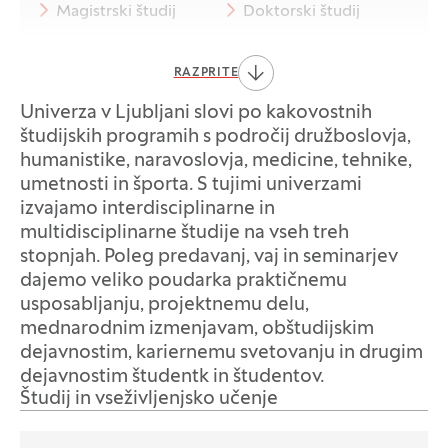
Magistrski študij
Doktorski študij
Vseživljenjsko učenje in mikrodokazila
RAZPRITE
Obštudijske dejavnosti
Alumni
Univerza v Ljubljani slovi po kakovostnih
študijskih programih s področij družboslovja,
Karierni centri
Izmenjave
humanistike, naravoslovja, medicine, tehnike,
umetnosti in športa. S tujimi univerzami
Štipendije
Študentsko življenje
izvajamo interdisciplinarne in
multidisciplinarne študije na vseh treh
Center Digitalna UL
ULTRA
stopnjah. Poleg predavanj, vaj in seminarjev
dajemo veliko poudarka praktičnemu
usposabljanju, projektnemu delu,
mednarodnim izmenjavam, obštudijskim
dejavnostim, kariernemu svetovanju in drugim
dejavnostim študentk in študentov.
Študij in vseživljenjsko učenje