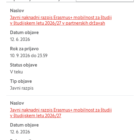
Naslov
Tabela za: Štipendije in izmenjave
Javni naknadni razpis Erasmus+ mobilnost za študij
v študijskem letu 2026/27 v partnerskih državah
Datum objave
12. 6. 2026
Rok za prijavo
10. 9. 2026 do 23.59
Status objave
V teku
Tip objave
Javni razpis
Naslov
Javni naknadni razpis Erasmus+ mobilnost za študij
v študijskem letu 2026/27
Datum objave
12. 6. 2026