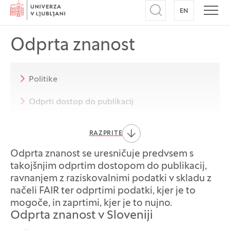
Domov
EN
NA ANGLEŠK
Odpri iskalnik
Odpr
Odprta znanost
Politike
Odprti dostop do publikacij
FAIR in kolikor je mogoče odprti
RAZPRITE
raziskovalni podatki
Odprta znanost se uresničuje predvsem s
Druge prakse odprte znanosti
takojšnjim odprtim dostopom do publikacij,
ravnanjem z raziskovalnimi podatki v skladu z
Občanska znanost
Usposabljanje
načeli FAIR ter odprtimi podatki, kjer je to
mogoče, in zaprtimi, kjer je to nujno.
Sprememba vrednotenja raziskovalne
dejavnosti
Odprta znanost v Sloveniji