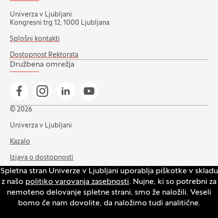
Univerza v Ljubljani
Kongresni trg 12, 1000 Ljubljana
Splošni kontakti
Dostopnost Rektorata
Družbena omrežja
Pojdi na našo Facebook stran
Pojdi na našo Instagram stran
Pojdi na Linkedin stran
Pojdi na YouTube stran
© 2026
Univerza v Ljubljani
Kazalo
Izjava o dostopnosti
Spletna stran Univerze v Ljubljani uporablja piškotke v skladu
Varstvo zasebnosti in piškotkov
z našo
politiko varovanja zasebnosti
. Nujne, ki so potrebni za
Intranet
nemoteno delovanje spletne strani, smo že naložili. Veseli
bomo če nam dovolite, da naložimo tudi analitične.
Odpri pasico za nastavitev piškotkov