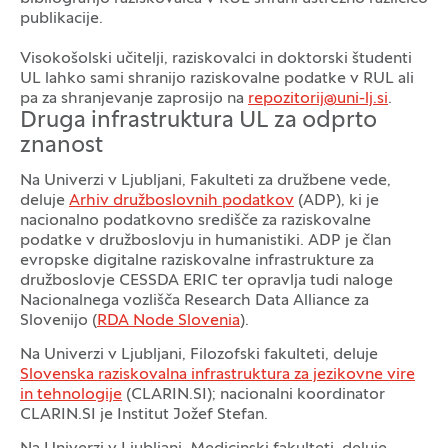
publikacije.
Visokošolski učitelji, raziskovalci in doktorski študenti
UL lahko sami shranijo raziskovalne podatke v RUL ali
pa za shranjevanje zaprosijo na
repozitorij@uni-lj.si
.
Druga infrastruktura UL za odprto
znanost
Na Univerzi v Ljubljani, Fakulteti za družbene vede,
deluje
Arhiv družboslovnih podatkov
(ADP), ki je
nacionalno podatkovno središče za raziskovalne
podatke v družboslovju in humanistiki. ADP je član
evropske digitalne raziskovalne infrastrukture za
družboslovje CESSDA ERIC ter opravlja tudi naloge
Nacionalnega vozlišča Research Data Alliance za
Slovenijo (
RDA Node Slovenia
).
Na Univerzi v Ljubljani, Filozofski fakulteti, deluje
Slovenska raziskovalna infrastruktura za jezikovne vire
in tehnologije
(CLARIN.SI); nacionalni koordinator
CLARIN.SI je Institut Jožef Stefan.