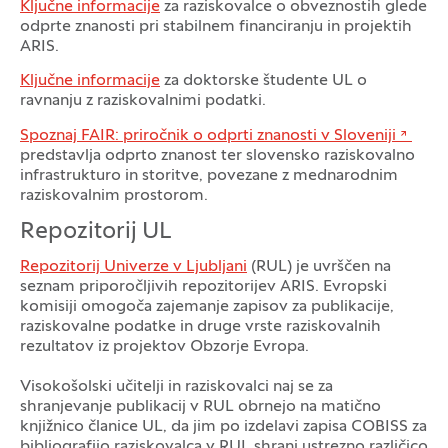
Ključne informacije
za raziskovalce o obveznostih glede
Dogodki Odprta znanost
odprte znanosti pri stabilnem financiranju in projektih
ARIS.
Ključne informacije
za doktorske študente UL o
ravnanju z raziskovalnimi podatki.
Spoznaj FAIR: priročnik o odprti znanosti v Sloveniji
predstavlja odprto znanost ter slovensko raziskovalno
infrastrukturo in storitve, povezane z mednarodnim
raziskovalnim prostorom.
Repozitorij UL
Repozitorij Univerze v Ljubljani
(RUL) je uvrščen na
seznam priporočljivih repozitorijev ARIS. Evropski
komisiji omogoča zajemanje zapisov za publikacije,
raziskovalne podatke in druge vrste raziskovalnih
rezultatov iz projektov Obzorje Evropa.
Visokošolski učitelji in raziskovalci naj se za
shranjevanje publikacij v RUL obrnejo na matično
knjižnico članice UL, da jim po izdelavi zapisa COBISS za
bibliografijo raziskovalca v RUL shrani ustrezno različico