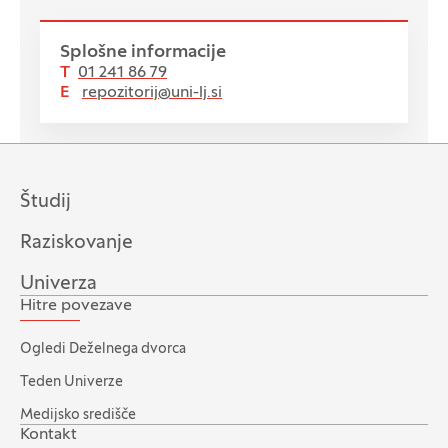
Splošne informacije
T
01 241 86 79
E
repozitorij@uni-lj.si
Študij
Raziskovanje
Univerza
Hitre povezave
Ogledi Deželnega dvorca
Teden Univerze
Medijsko središče
Kontakt