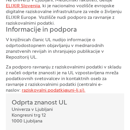
Na Univerzi v Ljubljani, Medicinski fakulteti, deluje
ELIXIR Slovenija
, ki je nacionalno vozlišče evropske
digitalne raziskovalne infrastrukture za vede o življenju
ELIXIR Europe. Vozlišče nudi podporo za ravnanje z
raziskovalnimi podatki.
Informacije in podpora
V knjižnicah članic UL nudijo informacije o
odprtodostopnem objavljanju v mednarodnih
znanstvenih revijah in shranjujejo publikacije v
Repozitorij UL.
Za podporo ravnanju z raziskovalnimi podatki v skladu
z načeli odprte znanosti je na UL vzpostavljena mreža
podatkovnih svetovalcev in kontaktnih oseb za
ravnanje z raziskovalnimi podatki (centralni e-
naslov:
raziskovalni.podatki@uni-lj.si).
Oddelek
Odprta znanost UL
Univerza v Ljubljani
Kongresni trg 12
1000 Ljubljana