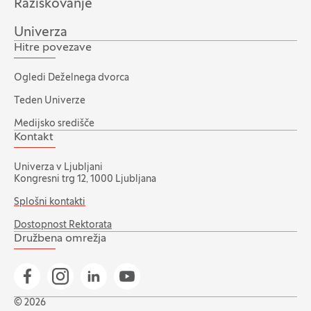
Raziskovanje
Univerza
Hitre povezave
Ogledi Deželnega dvorca
Teden Univerze
Medijsko središče
Kontakt
Univerza v Ljubljani
Kongresni trg 12, 1000 Ljubljana
Splošni kontakti
Dostopnost Rektorata
Družbena omrežja
Pojdi na našo Facebook stran
Pojdi na našo Instagram stran
Pojdi na Linkedin stran
Pojdi na YouTube stran
© 2026