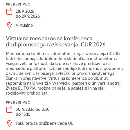
PREBERI VEČ
Datum dogodka:
28. 9. 2026
do
29. 9. 2026
Lokacija dogodka:
Virtualno
Virtualna mednarodna konferenca
dodiplomskega raziskovanja ICUR 2026
Mednarodna konferenca dodiplomskega raziskovanja (ICUR)
tudi letos ponuja dodiplomskim študentkam in študentom z
vsega sveta priložnost, da svoje raziskave predstavijo na
mednarodni platformi. Ob tem nudijo tudi možnost podpore v
okviru delavnic za pisanje izvlečka, pripravo znanstvenega
članka in predstavitve. Virtualna konferenca bo 28. in 29.
septembra na Univerzi v Warwicku, partnerski univerzi znotraj
Zveze EUTOPIA, možno pa se je je udeležiti in na njej
sodelovati prek spleta.
PREBERI VEČ
Datum dogodka:
30. 9. 2026 od 8.30
do
15.15
Lokacija dogodka:
Fakulteta za družbene vede UL