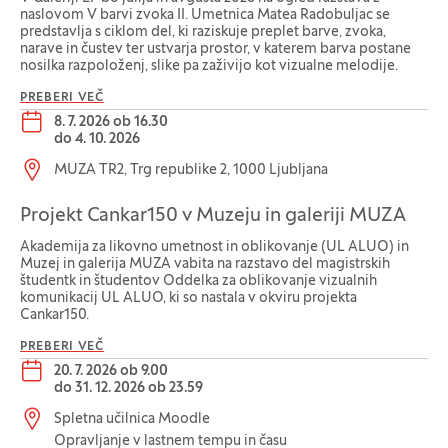
naslovom V barvi zvoka II. Umetnica Matea Radobuljac se
predstavlja s ciklom del, ki raziskuje preplet barve, zvoka,
narave in čustev ter ustvarja prostor, v katerem barva postane
nosilka razpoloženj, slike pa zaživijo kot vizualne melodije.
PREBERI VEČ
Datum dogodka:
8. 7. 2026 ob 16.30
do
4. 10. 2026
Lokacija dogodka:
MUZA TR2, Trg republike 2, 1000 Ljubljana
Projekt Cankar150 v Muzeju in galeriji MUZA
Akademija za likovno umetnost in oblikovanje (UL ALUO) in
Muzej in galerija MUZA vabita na razstavo del magistrskih
študentk in študentov Oddelka za oblikovanje vizualnih
komunikacij UL ALUO, ki so nastala v okviru projekta
Cankar150.
PREBERI VEČ
Datum dogodka:
20. 7. 2026 ob 9.00
do
31. 12. 2026 ob 23.59
Lokacija dogodka:
Spletna učilnica Moodle
Opravljanje v lastnem tempu in času