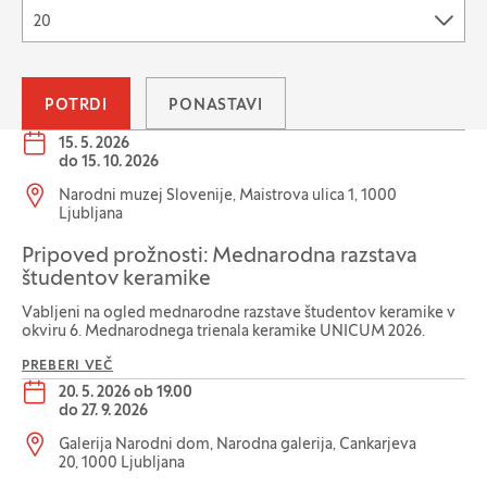
20
POTRDI
PONASTAVI
Datum dogodka:
15. 5. 2026
do
15. 10. 2026
Lokacija dogodka:
Narodni muzej Slovenije, Maistrova ulica 1, 1000
Ljubljana
Pripoved prožnosti: Mednarodna razstava
študentov keramike
Vabljeni na ogled mednarodne razstave študentov keramike v
okviru 6. Mednarodnega trienala keramike UNICUM 2026.
PREBERI VEČ
Datum dogodka:
20. 5. 2026 ob 19.00
do
27. 9. 2026
Lokacija dogodka:
Galerija Narodni dom, Narodna galerija, Cankarjeva
20, 1000 Ljubljana