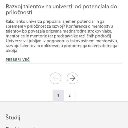
Razvoj talentov na univerzi: od potenciala do
priložnosti
Kako lahko univerza prepozna izjemen potencial in ga
spremeni v priložnost za razvoj? Konferenca o mentorstvu
talentov bo povezala priznane mednarodne strokovnjake,
mentorice in mentorje ter predstavnike različnih področij
Univerze v Ljubljani v pogovoru o kakovostnem mentorstvu,
razvoju talentov in oblikovanju podpornega univerzitetnega
okolja.
PREBERI VEČ
Paginacija
NAZAJ
NAPREJ
1
2
Študij