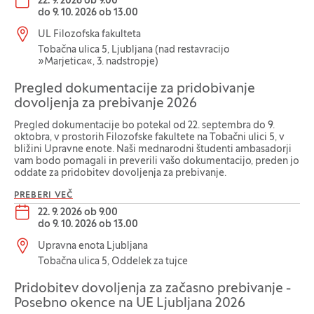
Datum dogodka:
22. 9. 2026 ob 9.00
do
9. 10. 2026 ob 13.00
Lokacija dogodka:
UL Filozofska fakulteta
Tobačna ulica 5, Ljubljana (nad restavracijo
»Marjetica«, 3. nadstropje)
Pregled dokumentacije za pridobivanje
dovoljenja za prebivanje 2026
Pregled dokumentacije bo potekal od 22. septembra do 9.
oktobra, v prostorih Filozofske fakultete na Tobačni ulici 5, v
bližini Upravne enote. Naši mednarodni študenti ambasadorji
vam bodo pomagali in preverili vašo dokumentacijo, preden jo
oddate za pridobitev dovoljenja za prebivanje.
PREBERI VEČ
Datum dogodka:
22. 9. 2026 ob 9.00
do
9. 10. 2026 ob 13.00
Lokacija dogodka:
Upravna enota Ljubljana
Tobačna ulica 5, Oddelek za tujce
Pridobitev dovoljenja za začasno prebivanje -
Posebno okence na UE Ljubljana 2026