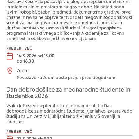
Razstava Kosovela postavlja v dialog z evropskim umetniškim
in intelektualnim prostorom njegove dobe. Na ogled bodo
izvirni rokopisi, osebni predmeti, dokumentarno gradivo, prve
knjižne in revijalne objave ter tudi dela njegovih sodobnikov, ki
so vplivali na njegovo razumevanje umetnosti, prostora in
družbe. razstavo so zasnovali študenti drugostopenjskega
programa Interaktivnega oblikovanja Akademije za likovno
umetnost in oblikovanje Univerze v Ljubljani.
PREBERI VEČ
Datum dogodka:
16. 9. 2026 od 13.00
do
16.00
Lokacija dogodka:
Zoom
Povezavo za Zoom boste prejeli pred dogodkom.
Dan dobrodošlice za mednarodne študente in
študentke 2026
Vsako leto sredi septembra organiziramo spletni Dan
dobrodošlice za mednarodne študente, kjer lahko izveste več o
študiju na Univerzi v Ljubljani ter o življenju v Sloveniji in
Ljubljani.
PREBERI VEČ