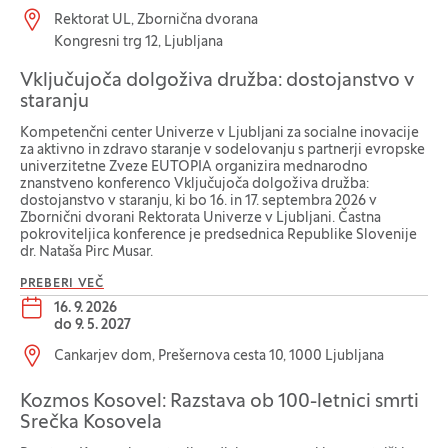
Lokacija dogodka:
Rektorat UL, Zbornična dvorana
Kongresni trg 12, Ljubljana
Vključujoča dolgoživa družba: dostojanstvo v
staranju
Kompetenčni center Univerze v Ljubljani za socialne inovacije
za aktivno in zdravo staranje v sodelovanju s partnerji evropske
univerzitetne Zveze EUTOPIA organizira mednarodno
znanstveno konferenco Vključujoča dolgoživa družba:
dostojanstvo v staranju, ki bo 16. in 17. septembra 2026 v
Zbornični dvorani Rektorata Univerze v Ljubljani. Častna
pokroviteljica konference je predsednica Republike Slovenije
dr. Nataša Pirc Musar.
PREBERI VEČ
Datum dogodka:
16. 9. 2026
do
9. 5. 2027
Lokacija dogodka:
Cankarjev dom, Prešernova cesta 10, 1000 Ljubljana
Kozmos Kosovel: Razstava ob 100-letnici smrti
Srečka Kosovela