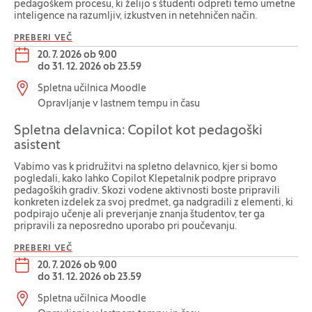
pedagoškem procesu, ki želijo s študenti odpreti temo umetne
inteligence na razumljiv, izkustven in netehničen način.
PREBERI VEČ
Datum dogodka:
20. 7. 2026 ob 9.00
do
31. 12. 2026 ob 23.59
Lokacija dogodka:
Spletna učilnica Moodle
Opravljanje v lastnem tempu in času
Spletna delavnica: Copilot kot pedagoški
asistent
Vabimo vas k pridružitvi na spletno delavnico, kjer si bomo
pogledali, kako lahko Copilot Klepetalnik podpre pripravo
pedagoških gradiv. Skozi vodene aktivnosti boste pripravili
konkreten izdelek za svoj predmet, ga nadgradili z elementi, ki
podpirajo učenje ali preverjanje znanja študentov, ter ga
pripravili za neposredno uporabo pri poučevanju.
PREBERI VEČ
Datum dogodka:
20. 7. 2026 ob 9.00
do
31. 12. 2026 ob 23.59
Lokacija dogodka:
Spletna učilnica Moodle