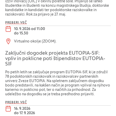
izziv inovacij (OIC) v okviru poletne šole. Prijavijo se lahko
študentke in študenti na koncu magistrskega študija, doktorske
kandidatke in kandidati ter podoktorske raziskovalke in
raziskovalci. Rok za prijavo je 27. maj.
PREBERI VEČ
Datum dogodka:
10. 9. 2026 od 11.00
do
15.30
Lokacija dogodka:
Virtualno okolje (ZOOM).
Zaključni dogodek projekta EUTOPIA-SIF:
vpliv in poklicne poti štipendistov EUTOPIA-
SIF
Po petih letih se zaključuje program EUTOPIA-SIF, ki je združil
78 podoktorskih raziskovalk in raziskovalcev partnerskih
univerz Zveze EUTOPIA. Na spletnem zaključnem dogodku
bodo predstavili, na kakšen način je program vplival na njihovo
karierno in poklicno pot, ter o načrtih za prihodnost. Za
udeležbo na dogodku se je treba predhodno prijaviti.
PREBERI VEČ
Datum dogodka:
16. 9. 2026
do
17. 9. 2026