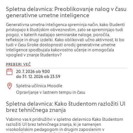
Spletna delavnica: Preoblikovanje nalog v času
generativne umetne inteligence
Generativna umetna inteligenca spreminja način, kako študenti
pristopajo k študijskim obveznostim, zato se spreminjajo tudi
pogoji, v katerih nastajajo seminarske naloge, poročila,
refleksije in drugi izdelki. Kako oblikovati učno aktivnost, ki bo
tudi v času široke dostopnosti orodij generativne umetne
inteligence spodbujala kakovostno učenje in omogočala
vpogled v znanje študentov?
PREBERI VEČ
Datum dogodka:
20. 7. 2026 ob 9.00
do
31. 12. 2026 ob 23.59
Lokacija dogodka:
Spletna učilnica Moodle
Opravljanje v lastnem tempu in času
Spletna delavnica: Kako študentom razložiti UI
brez tehničnega znanja
Vabimo vas k pridružitvi v spletno delavnico Kako študentom
razložiti UI brez tehničnega znanja, ki je namenjen
visokošolskim pedagogom in drugim zaposlenim v