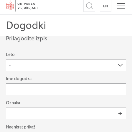
Domov
EN
NA ANGLEŠK
Odpri iskalnik
Odpr
Dogodki
Prilagodite izpis
Leto
-
Možnost filtriranja zapisov
Ime dogodka
Išči po: Oznaka
Oznaka
Naenkrat prikaži