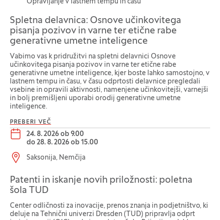
Opravljanje v lastnem tempu in času
Spletna delavnica: Osnove učinkovitega
pisanja pozivov in varne ter etične rabe
generativne umetne inteligence
Vabimo vas k pridružitvi na spletni delavnici Osnove
učinkovitega pisanja pozivov in varne ter etične rabe
generativne umetne inteligence, kjer boste lahko samostojno, v
lastnem tempu in času, v času odprtosti delavnice pregledali
vsebine in opravili aktivnosti, namenjene učinkovitejši, varnejši
in bolj premišljeni uporabi orodij generativne umetne
inteligence.
PREBERI VEČ
Datum dogodka:
24. 8. 2026 ob 9.00
do
28. 8. 2026 ob 15.00
Lokacija dogodka:
Saksonija, Nemčija
Patenti in iskanje novih priložnosti: poletna
šola TUD
Center odličnosti za inovacije, prenos znanja in podjetništvo, ki
deluje na Tehnični univerzi Dresden (TUD) pripravlja odprt