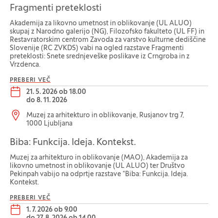
Fragmenti preteklosti
Akademija za likovno umetnost in oblikovanje (UL ALUO)
skupaj z Narodno galerijo (NG), Filozofsko fakulteto (UL FF) in
Restavratorskim centrom Zavoda za varstvo kulturne dediščine
Slovenije (RC ZVKDS) vabi na ogled razstave Fragmenti
preteklosti: Snete srednjeveške poslikave iz Crngroba in z
Vrzdenca.
PREBERI VEČ
Datum dogodka:
21. 5. 2026 ob 18.00
do
8. 11. 2026
Lokacija dogodka:
Muzej za arhitekturo in oblikovanje, Rusjanov trg 7,
1000 Ljubljana
Biba: Funkcija. Ideja. Kontekst.
Muzej za arhitekturo in oblikovanje (MAO), Akademija za
likovno umetnost in oblikovanje (UL ALUO) ter Društvo
Pekinpah vabijo na odprtje razstave “Biba: Funkcija. Ideja.
Kontekst.
PREBERI VEČ
Datum dogodka:
1. 7. 2026 ob 9.00