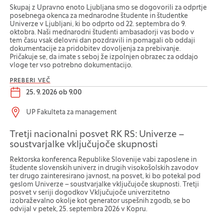
Skupaj z Upravno enoto Ljubljana smo se dogovorili za odprtje
posebnega okenca za mednarodne študente in študentke
Univerze v Ljubljani, ki bo odprto od 22. septembra do 9.
oktobra. Naši mednarodni študenti ambasadorji vas bodo v
tem času vsak delovni dan pozdravili in pomagali ob oddaji
dokumentacije za pridobitev dovoljenja za prebivanje.
Pričakuje se, da imate s seboj že izpolnjen obrazec za oddajo
vloge ter vso potrebno dokumentacijo.
PREBERI VEČ
Datum dogodka:
25. 9. 2026 ob 9.00
Lokacija dogodka:
UP Fakulteta za management
Tretji nacionalni posvet RK RS: Univerze –
soustvarjalke vključujoče skupnosti
Rektorska konferenca Republike Slovenije vabi zaposlene in
študente slovenskih univerz in drugih visokošolskih zavodov
ter drugo zainteresirano javnost, na posvet, ki bo potekal pod
geslom Univerze – soustvarjalke vključujoče skupnosti. Tretji
posvet v seriji dogodkov Vključujoče univerzitetno
izobraževalno okolje kot generator uspešnih zgodb, se bo
odvijal v petek, 25. septembra 2026 v Kopru.