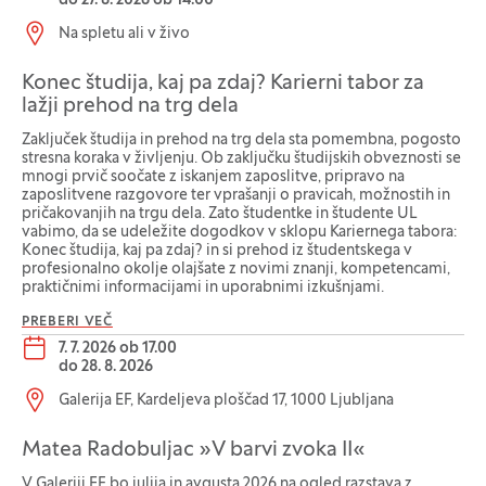
do
27. 8. 2026 ob 14.00
Lokacija dogodka:
Na spletu ali v živo
Konec študija, kaj pa zdaj? Karierni tabor za
lažji prehod na trg dela
Zaključek študija in prehod na trg dela sta pomembna, pogosto
stresna koraka v življenju. Ob zaključku študijskih obveznosti se
mnogi prvič soočate z iskanjem zaposlitve, pripravo na
zaposlitvene razgovore ter vprašanji o pravicah, možnostih in
pričakovanjih na trgu dela. Zato študentke in študente UL
vabimo, da se udeležite dogodkov v sklopu Kariernega tabora:
Konec študija, kaj pa zdaj? in si prehod iz študentskega v
profesionalno okolje olajšate z novimi znanji, kompetencami,
praktičnimi informacijami in uporabnimi izkušnjami.
PREBERI VEČ
Datum dogodka:
7. 7. 2026 ob 17.00
do
28. 8. 2026
Lokacija dogodka:
Galerija EF, Kardeljeva ploščad 17, 1000 Ljubljana
Matea Radobuljac »V barvi zvoka II«
V Galeriji EF bo julija in avgusta 2026 na ogled razstava z