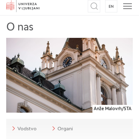
Domov
EN
NA ANGLEŠK
Odpri iskalnik
Odpr
O nas
Anže Malovrh/STA
Vodstvo
Organi