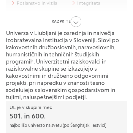
Poslanstvo in vizija
Integriteta
Strategija
Sodelovanja
RAZPRITE
Letna poročila
Univerza v Ljubljani je osrednja in največja
izobraževalna institucija v Sloveniji. Slovi po
Univerza v številkah
kakovostnih družboslovnih, naravoslovnih,
humanističnih in tehničnih študijskih
Zgodovina univerze
programih. Univerzitetni raziskovalci in
raziskovalne skupine se izkazujejo s
Varovanje osebnih podatkov
kakovostnimi in družbeno odgovornimi
Katalog informacij javnega značaja
projekti, pri napredku v znanosti tesno
sodelujejo s slovenskim gospodarstvom in
Objekti
tujimi, najuspešnejšimi podjetji.
Podatki
UL je v skupini med
501. in 600.
najboljšo univerzo na svetu (po Šanghajski lestvici)