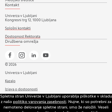
Medijsko središče
Kontakt
Univerza v Ljubljani
Kongresni trg 12, 1000 Ljubljana
Splošni kontakti
Dostopnost Rektorata
Družbena omrežja
Pojdi na našo Facebook stran
Pojdi na našo Instagram stran
Pojdi na Linkedin stran
Pojdi na YouTube stran
© 2026
Univerza v Ljubljani
Kazalo
Izjava o dostopnosti
Spletna stran Univerze v Ljubljani uporablja piškotke v skladu
Varstvo zasebnosti in piškotkov
z našo
politiko varovanja zasebnosti
. Nujne, ki so potrebni za
Intranet
nemoteno delovanje spletne strani, smo že naložili. Veseli