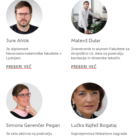
Jure Ahtik
Matevž Dular
Je diplomant
Znanstvenik in alumen Fakultete za
Naravoslovnotehniške fakultete v
strojništvo UL dela na področju
Ljubljani.
kavitacije in dinamike tekočin.
PREBERI VEČ
JURE AHTIK
PREBERI VEČ
MATEVŽ DULAR
Simona Gerenčer Pegan
Lučka Kajfež Bogataj
Je zelo aktivna na področju
Soprejemnica Nobelove nagrade