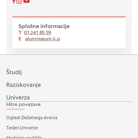
Pojdi na našo Facebook stran
Pojdi na našo Instagram stran
Pojdi na YouTube stran
Spremljajte nas
Splošne informacije
T
01 241 85 59
E
alumni@uni-lj.si
Študij
Raziskovanje
Univerza
Hitre povezave
Ogledi Deželnega dvorca
Teden Univerze