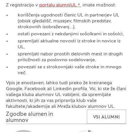
Z registracijo v
portalu alumniUL
imate možnost:
koriščenja ugodnosti članic UL in partnerjev UL
(obisk gledališč, muzejev, filmskih predstav,
strokovnih izobraževanj...),
ostati povezani z nekdanjimi sošolkami in sošolci,
spremljati aktualne novosti iz stroke in novice iz
UL,
spremljati nabor prostih delovnih mest in drugih
priložnosti za poslovno sodelovanje,
povezati se s strokovnjaki vaše stroke in mnogo
več.
Vpis je enostaven, lahko tudi preko že kreiranega
Google, Facebook ali Linkedin profila. Vsi, ki ste že člani
vašega kluba alumnov UL vabljeni, da spremljate
aktivnosti, ki jih za vas pripravlja klub vaše
fakultete/akademije ali Mreža klubov alumnov UL.
Zgodbe alumen in
VSI ALUMNI
alumnov