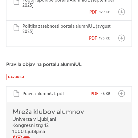
Pogoji uporabe portala AlumniUL (september
2023)
PDF
129 KB
Politika zasebnosti portala alumniUL (avgust
2023)
PDF
193 KB
Pravila objav na portalu alumniUL
NAVODILA
Pravila alumniUL.pdf
PDF
46 KB
Oddelek
Mreža klubov alumnov
Univerza v Ljubljani
Kongresni trg 12
1000 Ljubljana