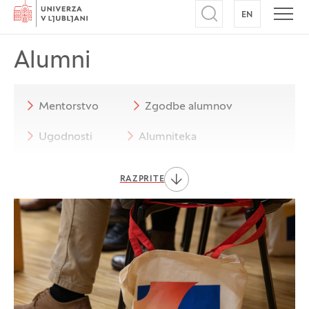
Domov
EN
NA ANGLEŠK
Odpri iskalnik
Odpr
Alumni
Mentorstvo
Zgodbe alumnov
Ugodnosti
Alumniteka
Modra fakulteta
Klubi alumnov
RAZPRITE