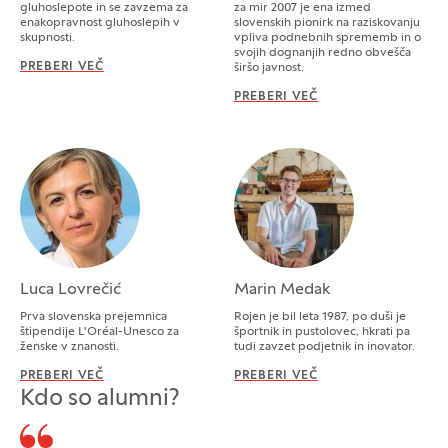
gluhoslepote in se zavzema za
za mir 2007 je ena izmed
enakopravnost gluhoslepih v
slovenskih pionirk na raziskovanju
skupnosti.
vpliva podnebnih sprememb in o
svojih dognanjih redno obvešča
PREBERI VEČ
SIMONA GERENČER PEGAN
širšo javnost.
PREBERI VEČ
LUČKA KAJFEŽ BO
Luca Lovrečić
Marin Medak
Prva slovenska prejemnica
Rojen je bil leta 1987, po duši je
štipendije L'Oréal-Unesco za
športnik in pustolovec, hkrati pa
ženske v znanosti.
tudi zavzet podjetnik in inovator.
PREBERI VEČ
LUCA LOVREČIĆ
PREBERI VEČ
MARIN MEDAK
Kdo so alumni?