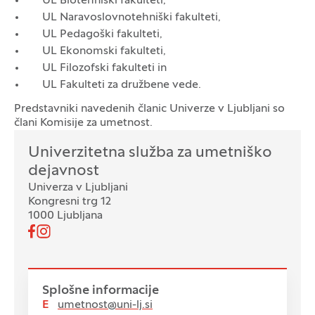
UL Biotehniški fakulteti,
UL Naravoslovnotehniški fakulteti,
UL Pedagoški fakulteti,
UL Ekonomski fakulteti,
UL Filozofski fakulteti in
UL Fakulteti za družbene vede.
Predstavniki navedenih članic Univerze v Ljubljani so
člani Komisije za umetnost.
Oddelek
Univerzitetna služba za umetniško
dejavnost
Univerza v Ljubljani
Kongresni trg 12
1000 Ljubljana
Pojdi na našo Facebook stran
Pojdi na našo Instagram stran
Spremljajte nas
Splošne informacije
E
umetnost@uni-lj.si