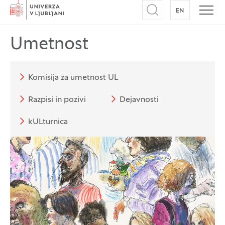
Domov
EN
NA ANGLEŠK
Odpri iskalnik
Odpr
Umetnost
Komisija za umetnost UL
Razpisi in pozivi
Dejavnosti
kULturnica