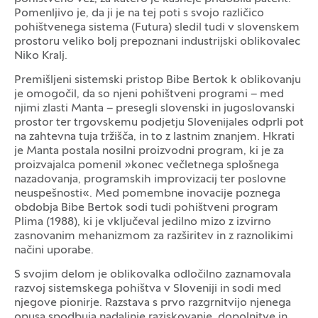
Pomenljivo je, da ji je na tej poti s svojo različico
pohištvenega sistema (Futura) sledil tudi v slovenskem
prostoru veliko bolj prepoznani industrijski oblikovalec
Niko Kralj.
Premišljeni sistemski pristop Bibe Bertok k oblikovanju
je omogočil, da so njeni pohištveni programi – med
njimi zlasti Manta – presegli slovenski in jugoslovanski
prostor ter trgovskemu podjetju Slovenijales odprli pot
na zahtevna tuja tržišča, in to z lastnim znanjem. Hkrati
je Manta postala nosilni proizvodni program, ki je za
proizvajalca pomenil »konec večletnega splošnega
nazadovanja, programskih improvizacij ter poslovne
neuspešnosti«. Med pomembne inovacije poznega
obdobja Bibe Bertok sodi tudi pohištveni program
Plima (1988), ki je vključeval jedilno mizo z izvirno
zasnovanim mehanizmom za razširitev in z raznolikimi
načini uporabe.
S svojim delom je oblikovalka odločilno zaznamovala
razvoj sistemskega pohištva v Sloveniji in sodi med
njegove pionirje. Razstava s prvo razgrnitvijo njenega
opusa spodbuja nadaljnje raziskovanje, dopolnitve in