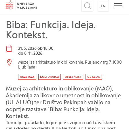
Domov
EN
NA ANGLEŠK
Odpri iskalnik
Odpr
Biba: Funkcija. Ideja.
Kontekst.
Datum dogodka:
21. 5. 2026 ob 18.00
do
8. 11. 2026
Lokacija dogodka:
Muzej za arhitekturo in oblikovanje, Rusjanov trg 7, 1000
Ljubljana
Oznaka dogodka
RAZSTAVA
KULTURNICA
UMETNOST
UL ALUO
Muzej za arhitekturo in oblikovanje (MAO),
Akademija za likovno umetnost in oblikovanje
(UL ALUO) ter Društvo Pekinpah vabijo na
odprtje razstave “Biba: Funkcija. Ideja.
Kontekst.
Temeljni poudarki, ki jim je v svojem načrtovalskem
delu dosledno sledila
Biba Bertok
, so funkcionalnost,