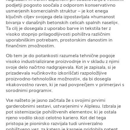
podjetji pogosto soočala z odporom konservativno
usmerjenih komercialnih struktur – je kot enega
ključnih ciljev svojega dela izpostavljala »humanost
bivanja v današnjih betonskih celicah spalnih naselij«.
Ta cilj je dosegala z uporabo barve in tekstila ter z
visoko stopnjo prilagodljivosti pohištva različnim
uporabniškim potrebam, prostorskim danostim in
finančnim zmožnostim.
Ob tem je do potankosti razumela tehnične pogoje
visoko industrializirane proizvodnje in v skladu z njimi
svoje delo načrtno nadgrajevala. Kot je zapisala, si je
prizadevala »učinkovito izkoriščati razpoložljive
proizvodno-tehnološke možnosti«, da bi dosegla
»kakovostno raven, ki je nad povprečjem v primerjavi s
sorodnimi programi«.
Vse našteto je jasno začrtala že s svojimi prvimi
garderobnimi sestavi, ustvarjenimi v Alplesu. Izbrala je
pot sistemizacije pohištvenih elementov, ki je ostala
njeno vodilo skozi celotno kariero. Kot del tega
pristopa je pionirsko razvijala tudi univerzalno
pohištveno vez, za katero je kasneje pridobila patent.