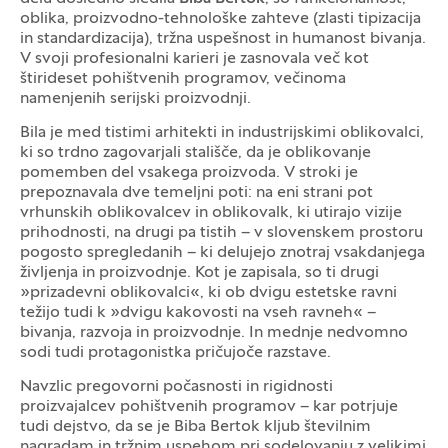
oblika, proizvodno-tehnološke zahteve (zlasti tipizacija
in standardizacija), tržna uspešnost in humanost bivanja.
V svoji profesionalni karieri je zasnovala več kot
štirideset pohištvenih programov, večinoma
namenjenih serijski proizvodnji.
Bila je med tistimi arhitekti in industrijskimi oblikovalci,
ki so trdno zagovarjali stališče, da je oblikovanje
pomemben del vsakega proizvoda. V stroki je
prepoznavala dve temeljni poti: na eni strani pot
vrhunskih oblikovalcev in oblikovalk, ki utirajo vizije
prihodnosti, na drugi pa tistih – v slovenskem prostoru
pogosto spregledanih – ki delujejo znotraj vsakdanjega
življenja in proizvodnje. Kot je zapisala, so ti drugi
»prizadevni oblikovalci«, ki ob dvigu estetske ravni
težijo tudi k »dvigu kakovosti na vseh ravneh« –
bivanja, razvoja in proizvodnje. In mednje nedvomno
sodi tudi protagonistka pričujoče razstave.
Navzlic pregovorni počasnosti in rigidnosti
proizvajalcev pohištvenih programov – kar potrjuje
tudi dejstvo, da se je Biba Bertok kljub številnim
nagradam in tržnim uspehom pri sodelovanju z velikimi