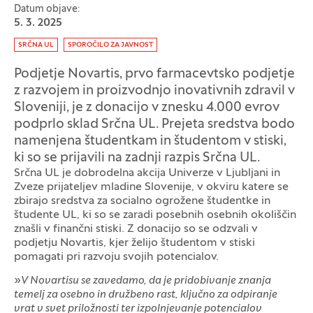
Datum objave:
5. 3. 2025
Oznaka:
SRČNA UL
SPOROČILO ZA JAVNOST
Podjetje Novartis, prvo farmacevtsko podjetje
z razvojem in proizvodnjo inovativnih zdravil v
Sloveniji, je z donacijo v znesku 4.000 evrov
podprlo sklad Srčna UL. Prejeta sredstva bodo
namenjena študentkam in študentom v stiski,
ki so se prijavili na zadnji razpis Srčna UL.
Srčna UL je dobrodelna akcija Univerze v Ljubljani in
Zveze prijateljev mladine Slovenije, v okviru katere se
zbirajo sredstva za socialno ogrožene študentke in
študente UL, ki so se zaradi posebnih osebnih okoliščin
znašli v finančni stiski. Z donacijo so se odzvali v
podjetju Novartis, kjer želijo študentom v stiski
pomagati pri razvoju svojih potencialov.
»
V Novartisu se zavedamo, da je pridobivanje znanja
temelj za osebno in družbeno rast, ključno za odpiranje
vrat v svet priložnosti ter izpolnjevanje potencialov