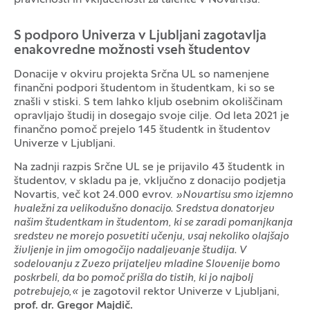
S podporo Univerza v Ljubljani zagotavlja
enakovredne možnosti vseh študentov
Donacije v okviru projekta Srčna UL so namenjene
finančni podpori študentom in študentkam, ki so se
znašli v stiski. S tem lahko kljub osebnim okoliščinam
opravljajo študij in dosegajo svoje cilje. Od leta 2021 je
finančno pomoč prejelo 145 študentk in študentov
Univerze v Ljubljani.
Na zadnji razpis Srčne UL se je prijavilo 43 študentk in
študentov, v skladu pa je, vključno z donacijo podjetja
Novartis, več kot 24.000 evrov.
»Novartisu smo izjemno
hvaležni za velikodušno donacijo. Sredstva donatorjev
našim študentkam in študentom, ki se zaradi pomanjkanja
sredstev ne morejo posvetiti učenju, vsaj nekoliko olajšajo
življenje in jim omogočijo nadaljevanje študija. V
sodelovanju z Zvezo prijateljev mladine Slovenije bomo
poskrbeli, da bo pomoč prišla do tistih, ki jo najbolj
potrebujejo,«
je zagotovil rektor Univerze v Ljubljani,
prof. dr. Gregor Majdič.