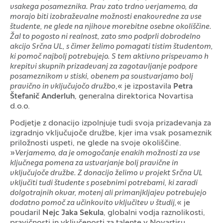
vsakega posameznika. Prav zato trdno verjamemo, da
morajo biti izobraževalne možnosti enakovredne za vse
študente, ne glede na njihove morebitne osebne okoliščine.
Žal to pogosto ni realnost, zato smo podprli dobrodelno
akcijo Srčna UL, s čimer želimo pomagati tistim študentom,
ki pomoč najbolj potrebujejo. S tem aktivno prispevamo h
krepitvi skupnih prizadevanj za zagotavljanje podpore
posameznikom v stiski, obenem pa soustvarjamo bolj
pravično in vključujočo družbo
,« je izpostavila
Petra
Štefanič Anderluh
, generalna direktorica Novartisa
d.o.o.
Podjetje z donacijo izpolnjuje tudi svoja prizadevanja za
izgradnjo vključujoče družbe, kjer ima vsak posameznik
priložnosti uspeti, ne glede na svoje okoliščine.
»
Verjamemo, da je omogočanje enakih možnosti za vse
ključnega pomena za ustvarjanje bolj pravične in
vključujoče družbe. Z donacijo želimo v projekt Srčna UL
vključiti tudi študente s posebnimi potrebami, ki zaradi
dolgotrajnih okvar, motenj ali primanjkljajev potrebujejo
dodatno pomoč za učinkovito vključitev v študij,
« je
poudaril
Nejc Jaka Sekula
, globalni vodja raznolikosti,
pravičnosti in vključenosti za talente v Novartisu.