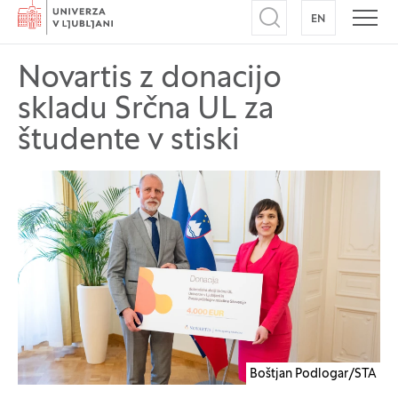
Domov
EN
NA ANGLEŠK
Odpri iskalnik
Odpr
Novartis z donacijo
skladu Srčna UL za
študente v stiski
Boštjan Podlogar/STA