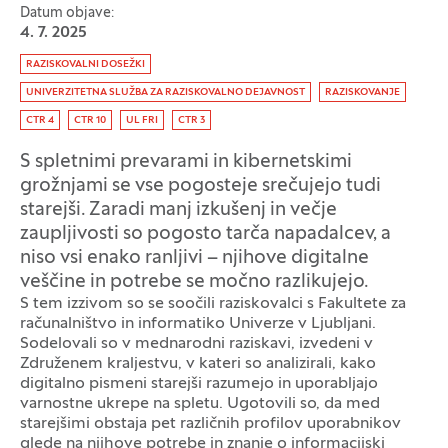
Datum objave:
4. 7. 2025
Oznaka:
RAZISKOVALNI DOSEŽKI
UNIVERZITETNA SLUŽBA ZA RAZISKOVALNO DEJAVNOST
RAZISKOVANJE
CTR 4
CTR 10
UL FRI
CTR 3
S spletnimi prevarami in kibernetskimi
grožnjami se vse pogosteje srečujejo tudi
starejši. Zaradi manj izkušenj in večje
zaupljivosti so pogosto tarča napadalcev, a
niso vsi enako ranljivi – njihove digitalne
veščine in potrebe se močno razlikujejo.
S tem izzivom so se soočili raziskovalci s Fakultete za
računalništvo in informatiko Univerze v Ljubljani.
Sodelovali so v mednarodni raziskavi, izvedeni v
Združenem kraljestvu, v kateri so analizirali, kako
digitalno pismeni starejši razumejo in uporabljajo
varnostne ukrepe na spletu. Ugotovili so, da med
starejšimi obstaja pet različnih profilov uporabnikov
glede na njihove potrebe in znanje o informacijski