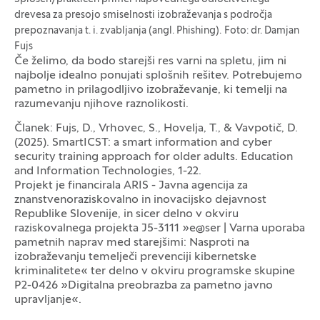
drevesa za presojo smiselnosti izobraževanja s področja
prepoznavanja t. i. zvabljanja (angl. Phishing).
Foto: dr. Damjan
Fujs
Če želimo, da bodo starejši res varni na spletu, jim ni
najbolje idealno ponujati splošnih rešitev. Potrebujemo
pametno in prilagodljivo izobraževanje, ki temelji na
razumevanju njihove raznolikosti.
Članek: Fujs, D., Vrhovec, S., Hovelja, T., & Vavpotič, D.
(2025). SmartICST: a smart information and cyber
security training approach for older adults. Education
and Information Technologies, 1-22.
Projekt je financirala ARIS - Javna agencija za
Logotipi
znanstvenoraziskovalno in inovacijsko dejavnost
Republike Slovenije, in sicer delno v okviru
raziskovalnega projekta J5-3111 »e@ser | Varna uporaba
pametnih naprav med starejšimi: Nasproti na
izobraževanju temelječi prevenciji kibernetske
kriminalitete« ter delno v okviru programske skupine
P2-0426 »Digitalna preobrazba za pametno javno
upravljanje«.