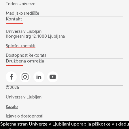
Teden Univerze
Medijsko središče
Kontakt
Univerza v Ljubljani
Kongresni trg 12, 1000 Ljubljana
Splošni kontakti
Dostopnost Rektorata
Družbena omrežja
Pojdi na našo Facebook stran
Pojdi na našo Instagram stran
Pojdi na Linkedin stran
Pojdi na YouTube stran
© 2026
Univerza v Ljubljani
Kazalo
Izjava o dostopnosti
Spletna stran Univerze v Ljubljani uporablja piškotke v skladu
Varstvo zasebnosti in piškotkov