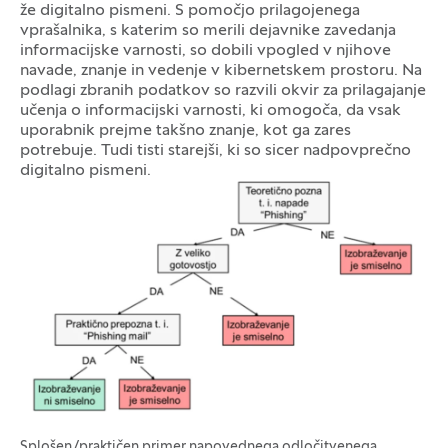
že digitalno pismeni. S pomočjo prilagojenega
vprašalnika, s katerim so merili dejavnike zavedanja
informacijske varnosti, so dobili vpogled v njihove
navade, znanje in vedenje v kibernetskem prostoru. Na
podlagi zbranih podatkov so razvili okvir za prilagajanje
učenja o informacijski varnosti, ki omogoča, da vsak
uporabnik prejme takšno znanje, kot ga zares
potrebuje. Tudi tisti starejši, ki so sicer nadpovprečno
digitalno pismeni.
Galerija fotografij
Splošen/praktičen primer napovednega odločitvenega