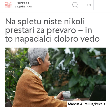
Domov
EN
NA ANGLEŠK
Odpri iskalnik
Odpr
Na spletu niste nikoli
prestari za prevaro – in
to napadalci dobro vedo
Marcus Aurelius/Pexels