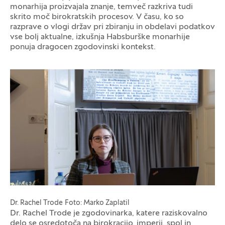
monarhija proizvajala znanje, temveč razkriva tudi
skrito moč birokratskih procesov. V času, ko so
razprave o vlogi držav pri zbiranju in obdelavi podatkov
vse bolj aktualne, izkušnja Habsburške monarhije
ponuja dragocen zgodovinski kontekst.
Galerija fotografij
Dr. Rachel Trode
Foto: Marko Zaplatil
Dr. Rachel Trode je zgodovinarka, katere raziskovalno
delo se osredotoča na birokracijo, imperij, spol in