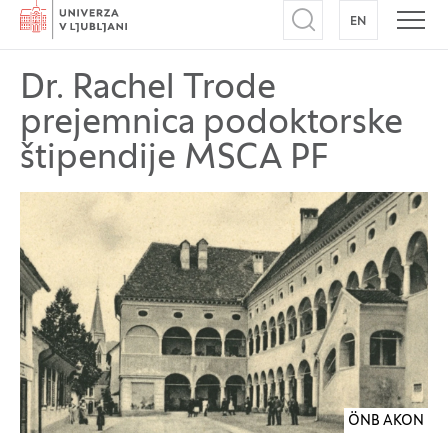
Domov
EN
NA ANGLEŠK
Odpri iskalnik
Odpr
Dr. Rachel Trode
prejemnica podoktorske
štipendije MSCA PF
ÖNB AKON