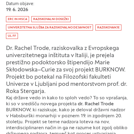
Datum objave:
19. 6. 2026
Oznaka:
ERC IN MSCA
RAZISKOVALNI DOSEŽKI
UNIVERZITETNA SLUŽBA ZA RAZISKOVALNO DEJAVNOST
RAZISKOVANJE
UL FF
Dr. Rachel Trode, raziskovalka z Evropskega
univerzitetnega inštituta v Italiji, je prejela
prestižno podoktorsko štipendijo Marie
Skłodowska–Curie za svoj projekt BURKNOW.
Projekt bo potekal na Filozofski fakulteti
Univerze v Ljubljani pod mentorstvom prof. dr.
Roka Stergarja.
Kaj države vedo in kako to sploh vedo? To so vprašanja,
ki so v središču novega projekta
dr. Rachel Trode
BURKNOW, ki raziskuje, kako je deloval državni nadzor
v Habsburški monarhiji v poznem 19. in zgodnjem 20.
stoletju. Projekt se teme nadzora loteva na nov,
interdisciplinaren način in ga ne razume kot zgolj obliko
državnega nadzora, temveč kot proces ustvarjanja