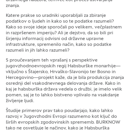
znanja.
Katere prakse so uradniki uporabljali za zbiranje
podatkov o ljudeh in kako so te podatke razumeli?
Kako so svoje ideje sporočali po velikem, večplastnem
in razpršenem imperiju? Ali je dejstvo, da so bili pri
širjenju informacij odvisni od državne upravne
infrastrukture, spremenilo način, kako so podatke
razumeli in jih lahko razumeli?
S proučevanjem teh vprašanj s perspektive
jugovzhodnoevropskih regij Habsburške monarhije—
vključno s Štajersko, Hrvaško-Slavonijo ter Bosno in
Hercegovino—projekt kaže, da je bila produkcija znanja
osrednji del vsakodnevnega delovanja države. Kako in
kaj je habsburška država vedela o družbi, je imelo velik
pomen, saj je to lahko bistveno vplivalo na vsakdanje
življenje ljudi.
Študije primerov prav tako poudarjajo, kako lahko
razvoj v Jugovzhodni Evropi razumemo kot ključ do
širših evropskih zgodovinskih sprememb. BURKNOW
tako ne osvetljuje le načinov, kako je Habsburška