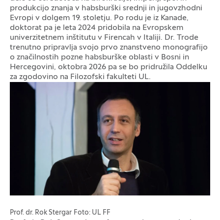
produkcijo znanja v habsburški srednji in jugovzhodni
Evropi v dolgem 19. stoletju. Po rodu je iz Kanade,
doktorat pa je leta 2024 pridobila na Evropskem
univerzitetnem inštitutu v Firencah v Italiji. Dr. Trode
trenutno pripravlja svojo prvo znanstveno monografijo
o značilnostih pozne habsburške oblasti v Bosni in
Hercegovini, oktobra 2026 pa se bo pridružila Oddelku
za zgodovino na Filozofski fakulteti UL.
Galerija fotografij
Prof. dr. Rok Stergar
Foto: UL FF