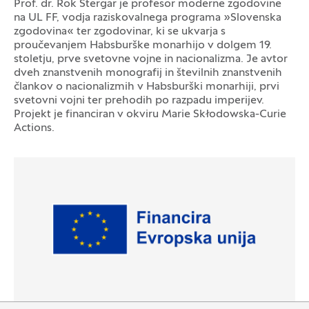
Prof. dr. Rok Stergar je profesor moderne zgodovine
na UL FF, vodja raziskovalnega programa »Slovenska
zgodovina« ter zgodovinar, ki se ukvarja s
proučevanjem Habsburške monarhijo v dolgem 19.
stoletju, prve svetovne vojne in nacionalizma. Je avtor
dveh znanstvenih monografij in številnih znanstvenih
člankov o nacionalizmih v Habsburški monarhiji, prvi
svetovni vojni ter prehodih po razpadu imperijev.
Projekt je financiran v okviru Marie Skłodowska-Curie
Logotipi
Actions.