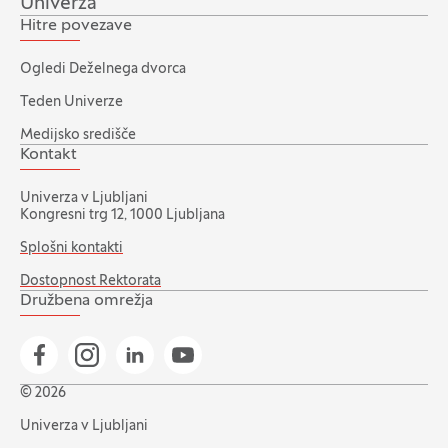
Univerza
Hitre povezave
Ogledi Deželnega dvorca
Teden Univerze
Medijsko središče
Kontakt
Univerza v Ljubljani
Kongresni trg 12, 1000 Ljubljana
Splošni kontakti
Dostopnost Rektorata
Družbena omrežja
Pojdi na našo Facebook stran
Pojdi na našo Instagram stran
Pojdi na Linkedin stran
Pojdi na YouTube stran
© 2026
Univerza v Ljubljani