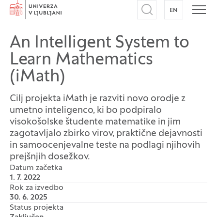
Domov
EN
NA ANGLEŠK
Odpri iskalnik
Odpr
An Intelligent System to
Learn Mathematics
(iMath)
Cilj projekta iMath je razviti novo orodje z
umetno inteligenco, ki bo podpiralo
visokošolske študente matematike in jim
zagotavljalo zbirko virov, praktične dejavnosti
in samoocenjevalne teste na podlagi njihovih
prejšnjih dosežkov.
Datum začetka
1. 7. 2022
Rok za izvedbo
30. 6. 2025
Status projekta