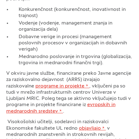
Konkurenčnost (konkurenčnost, inovativnost in
trajnost)
Vodenje (vodenje, management znanja in
organizacija dela)
Dobavne verige in procesi (management
poslovnih procesov v organizacijah in dobavnih
verigah)
Mednarodno poslovanje in trgovina (globalizacija,
trgovina in mednarodni finančni trgi).
V okviru javne službe, financirane preko Javne agencije
za raziskovalno dejavnost (ARRS) izvajajo
raziskovalne
programe in projekte
, vključeni pa so
tudi v mrežo infrastrukturnih centrov Univerze v
Ljubljani MRIC. Poleg tega se aktivno vključujejo tudi v
programe in projekte financirane iz
evropskih in
mednarodnih sredstev
.
Visokošolski učitelji, sodelavci in raziskovalci
Ekonomske fakultete UL redno
objavljajo
v
mednarodnih znanstvenih in strokovnih revijah,