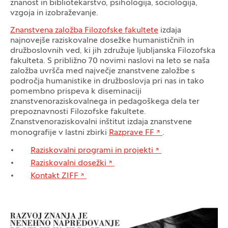
znanost in bibliotekarstvo, psihologija, sociologija,
vzgoja in izobraževanje.
Znanstvena založba Filozofske fakultete
izdaja
najnovejše raziskovalne dosežke humanističnih in
družboslovnih ved, ki jih združuje ljubljanska Filozofska
fakulteta. S približno 70 novimi naslovi na leto se naša
založba uvršča med največje znanstvene založbe s
področja humanistike in družboslovja pri nas in tako
pomembno prispeva k diseminaciji
znanstvenoraziskovalnega in pedagoškega dela ter
prepoznavnosti Filozofske fakultete.
Znanstvenoraziskovalni inštitut izdaja znanstvene
monografije v lastni zbirki
Razprave FF
.
Raziskovalni programi in projekti
Raziskovalni dosežki
Kontakt ZIFF
Galerija fotografij