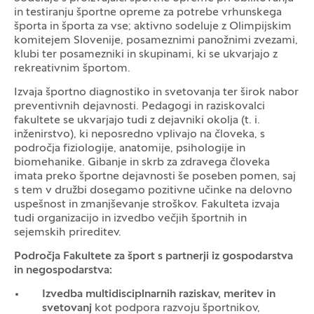
in testiranju športne opreme za potrebe vrhunskega
športa in športa za vse; aktivno sodeluje z Olimpijskim
komitejem Slovenije, posameznimi panožnimi zvezami,
klubi ter posamezniki in skupinami, ki se ukvarjajo z
rekreativnim športom.
Izvaja športno diagnostiko in svetovanja ter širok nabor
preventivnih dejavnosti. Pedagogi in raziskovalci
fakultete se ukvarjajo tudi z dejavniki okolja (t. i.
inženirstvo), ki neposredno vplivajo na človeka, s
področja fiziologije, anatomije, psihologije in
biomehanike. Gibanje in skrb za zdravega človeka
imata preko športne dejavnosti še poseben pomen, saj
s tem v družbi dosegamo pozitivne učinke na delovno
uspešnost in zmanjševanje stroškov. Fakulteta izvaja
tudi organizacijo in izvedbo večjih športnih in
sejemskih prireditev.
Področja Fakultete za šport s partnerji iz gospodarstva
in negospodarstva:
Izvedba multidisciplnarnih raziskav, meritev in
svetovanj
kot podpora razvoju športnikov,