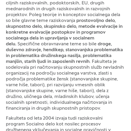
ciljnih raziskovalnih, podoktorskih, EU, drugih
mednarodnih in drugih raziskovalnih in razvojnih
projektov. Poleg teorije in konceptov socialnega dela
so bile glavne teme raziskovanja
prostovoljno delo,
skupnostno delo, skupinsko delo, metode evalvacije in
konkretne evalvacije postopkov in programov
socialnega dela in upravljanja v socialnem
delu.
Specifične obravnavane teme so bile
droge,
duševno zdravje, hendikep, stanovanjska problematika
in problematika družinskega nasilja, problematika
manjšin, starih ljudi in zaposlenih revnih
. Fakulteta je
sodelovala pri načrtovanju skupnostnih služb nevladnih
organizacij na področju socialnega varstva, zlasti s
področja problematike žensk (stanovanjske skupine,
varne hiše, tabori), pri razvijanju vmesnih oblik
(stanovanjske skupine, varne hiše, tabori), dela z
družino, uličnega dela, mladinskih klubov, učenja
socialnih spretnosti, individualnega načrtovanja in
financiranja in drugih skupnostnih pristopov.
Fakulteta od leta 2004 izvaja tudi raziskovalni
program Socialno delo kot nosilec procesov
družbenega vključevanja in socialne pravičnosti v