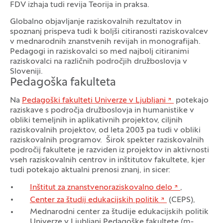
FDV izhaja tudi revija Teorija in praksa.
Globalno objavljanje raziskovalnih rezultatov in
spoznanj prispeva tudi k boljši citiranosti raziskovalcev
v mednarodnih znanstvenih revijah in monografijah.
Pedagogi in raziskovalci so med najbolj citiranimi
raziskovalci na različnih področjih družboslovja v
Sloveniji.
Pedagoška fakulteta
Na
Pedagoški fakulteti Univerze v Ljubljani
potekajo
raziskave s področja družboslovja in humanistike v
obliki temeljnih in aplikativnih projektov, ciljnih
raziskovalnih projektov, od leta 2003 pa tudi v obliki
raziskovalnih programov. Širok spekter raziskovalnih
področij fakultete je razviden iz projektov in aktivnosti
vseh raziskovalnih centrov in inštitutov fakultete, kjer
tudi potekajo aktualni prenosi znanj, in sicer:
Inštitut za znanstvenoraziskovalno delo
,
Center za študij edukacijskih politik
(CEPS),
Mednarodni center za študije edukacijskih politik
Univerze v Ljubljani Pedagoške fakultete (m-