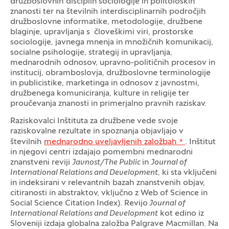
družboslovnih disciplin sociologije in politoloških
znanosti ter na številnih interdisciplinarnih področjih
družboslovne informatike, metodologije, družbene
blaginje, upravljanja s človeškimi viri, prostorske
sociologije, javnega mnenja in množičnih komunikacij,
socialne psihologije, strategij in upravljanja,
mednarodnih odnosov, upravno-političnih procesov in
institucij, obramboslovja, družboslovne terminologije
in publicistike, marketinga in odnosov z javnostmi,
družbenega komuniciranja, kulture in religije ter
proučevanja znanosti in primerjalno pravnih raziskav.
Raziskovalci Inštituta za družbene vede svoje
raziskovalne rezultate in spoznanja objavljajo v
številnih
mednarodno uveljavljenih založbah
. Inštitut
in njegovi centri izdajajo pomembni mednarodni
znanstveni reviji
Javnost/The Public
in
Journal of
International Relations and Development
, ki sta vključeni
in indeksirani v relevantnih bazah znanstvenih objav,
citiranosti in abstraktov, vključno z Web of Science in
Social Science Citation Index). Revijo
Journal of
International Relations and Development
kot edino iz
Sloveniji izdaja globalna založba Palgrave Macmillan. Na