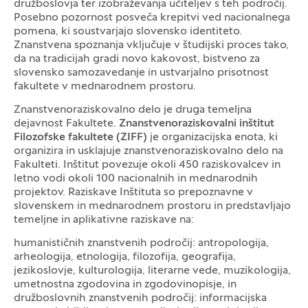
družboslovja ter izobraževanja učiteljev s teh področij.
Posebno pozornost posveča krepitvi ved nacionalnega
pomena, ki soustvarjajo slovensko identiteto.
Znanstvena spoznanja vključuje v študijski proces tako,
da na tradicijah gradi novo kakovost, bistveno za
slovensko samozavedanje in ustvarjalno prisotnost
fakultete v mednarodnem prostoru.
Znanstvenoraziskovalno delo je druga temeljna
dejavnost Fakultete.
Znanstvenoraziskovalni inštitut
Filozofske fakultete (ZIFF)
je organizacijska enota, ki
organizira in usklajuje znanstvenoraziskovalno delo na
Fakulteti. Inštitut povezuje okoli 450 raziskovalcev in
letno vodi okoli 100 nacionalnih in mednarodnih
projektov. Raziskave Inštituta so prepoznavne v
slovenskem in mednarodnem prostoru in predstavljajo
temeljne in aplikativne raziskave na:
humanističnih znanstvenih področij: antropologija,
arheologija, etnologija, filozofija, geografija,
jezikoslovje, kulturologija, literarne vede, muzikologija,
umetnostna zgodovina in zgodovinopisje, in
družboslovnih znanstvenih področij: informacijska