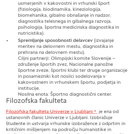
usmerjenih v kakovostni in vrhunski šport
(fiziologija, biodinamika, kineziologija,
biomehanika, gibalno obnašanje in nadzor,
diagnostika telesnega in gibalnega razvoja,
psihologija, športna medicinska diagnostika in
nutricistika).
Spremljanje sposobnosti delavcev
(izvajanje
meritev na delovnem mestu, diagnostika in
prehrana na delovnem mestu).
Ciljni partnerji: Olimpijski komite Slovenije –
združenje športih zvez, Nacionalne panožne
športne zveze, športni klubi ter druge organizacije
in posamezniki kot nosilci sodelovanja v
kakovostnem in vrhunskem športu, podjetja in
institucije.
Nosilna enota: Športno diagnostični center.
Filozofska fakulteta
Filozofska fakulteta Univerze v Ljubljani
je ena od
ustanovnih članic Univerze v Ljubljani. Izobražuje
študente in ustvarja vrhunske izobražence z odprtim in
kritičnim mišljenjem na področju humanistike in