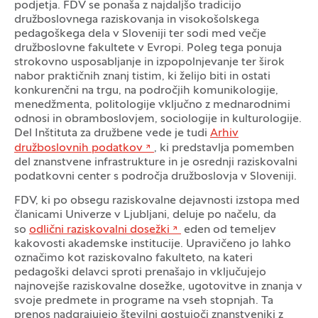
podjetja. FDV se ponaša z najdaljšo tradicijo
družboslovnega raziskovanja in visokošolskega
pedagoškega dela v Sloveniji ter sodi med večje
družboslovne fakultete v Evropi. Poleg tega ponuja
strokovno usposabljanje in izpopolnjevanje ter širok
nabor praktičnih znanj tistim, ki želijo biti in ostati
konkurenčni na trgu, na področjih komunikologije,
menedžmenta, politologije vključno z mednarodnimi
odnosi in obramboslovjem, sociologije in kulturologije.
Del Inštituta za družbene vede je tudi
Arhiv
družboslovnih podatkov
, ki predstavlja pomemben
del znanstvene infrastrukture in je osrednji raziskovalni
podatkovni center s področja družboslovja v Sloveniji.
FDV, ki po obsegu raziskovalne dejavnosti izstopa med
članicami Univerze v Ljubljani, deluje po načelu, da
so
odlični raziskovalni dosežki
eden od temeljev
kakovosti akademske institucije. Upravičeno jo lahko
označimo kot raziskovalno fakulteto, na kateri
pedagoški delavci sproti prenašajo in vključujejo
najnovejše raziskovalne dosežke, ugotovitve in znanja v
svoje predmete in programe na vseh stopnjah. Ta
prenos nadgrajujejo številni gostujoči znanstveniki z