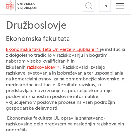
Domov
EN
NA ANGLEŠK
Odpri iskalnik
Odpr
Družboslovje
Ekonomska fakulteta
Ekonomska fakulteta Univerze v Ljubljani
je institucija
z dolgoletno tradicijo v raziskovanju in bogatim
naborom visoko kvalificiranih in
izkušenih
raziskovalcev
. Raziskovalci izvajajo
raziskave, svetovanja in izobraževanja ter usposabljanja
na komercialni osnovi za najpomembnejše slovenske in
mednarodne institucije. Rezultate raziskav, ki
predstavljajo novo znanje na področju ekonomije,
poslovnih znanosti in poslovne informatike,
vključujemo v poslovne procese na vseh področjih
gospodarske dejavnosti.
Ekonomska fakulteta UL opravlja znanstveno-
raziskovalno delo predvsem na naslednjih raziskovalnih
področjih: