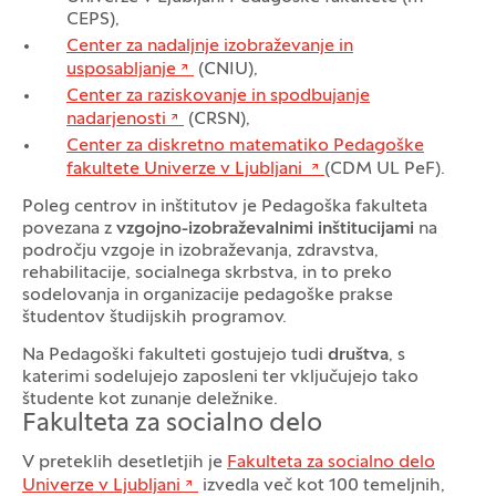
CEPS),
Center za nadaljnje izobraževanje in
usposabljanje
(CNIU),
Center za raziskovanje in spodbujanje
nadarjenosti
(CRSN),
Center za diskretno matematiko Pedagoške
fakultete Univerze v Ljubljani
(CDM UL PeF).
Poleg centrov in inštitutov je Pedagoška fakulteta
povezana z
vzgojno-izobraževalnimi inštitucijami
na
področju vzgoje in izobraževanja, zdravstva,
rehabilitacije, socialnega skrbstva, in to preko
sodelovanja in organizacije pedagoške prakse
študentov študijskih programov.
Na Pedagoški fakulteti gostujejo tudi
društva
, s
katerimi sodelujejo zaposleni ter vključujejo tako
študente kot zunanje deležnike.
Fakulteta za socialno delo
V preteklih desetletjih je
Fakulteta za socialno delo
Univerze v Ljubljani
izvedla več kot 100 temeljnih,