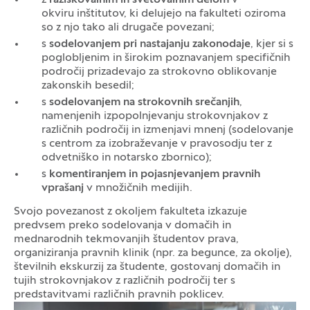
z
raziskovalnim in svetovalnim delom
v
okviru inštitutov, ki delujejo na fakulteti oziroma
so z njo tako ali drugače povezani;
s
sodelovanjem pri nastajanju zakonodaje
, kjer si s
poglobljenim in širokim poznavanjem specifičnih
področij prizadevajo za strokovno oblikovanje
zakonskih besedil;
s
sodelovanjem na strokovnih srečanjih
,
namenjenih izpopolnjevanju strokovnjakov z
različnih področij in izmenjavi mnenj (sodelovanje
s centrom za izobraževanje v pravosodju ter z
odvetniško in notarsko zbornico);
s
komentiranjem in pojasnjevanjem pravnih
vprašanj
v množičnih medijih.
Svojo povezanost z okoljem fakulteta izkazuje
predvsem preko sodelovanja v domačih in
mednarodnih tekmovanjih študentov prava,
organiziranja pravnih klinik (npr. za begunce, za okolje),
številnih ekskurzij za študente, gostovanj domačih in
tujih strokovnjakov z različnih področij ter s
predstavitvami različnih pravnih poklicev.