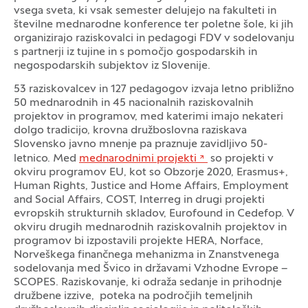
vsega sveta, ki vsak semester delujejo na fakulteti in
številne mednarodne konference ter poletne šole, ki jih
organizirajo raziskovalci in pedagogi FDV v sodelovanju
s partnerji iz tujine in s pomočjo gospodarskih in
negospodarskih subjektov iz Slovenije.
53 raziskovalcev in 127 pedagogov izvaja letno približno
50 mednarodnih in 45 nacionalnih raziskovalnih
projektov in programov, med katerimi imajo nekateri
dolgo tradicijo, krovna družboslovna raziskava
Slovensko javno mnenje pa praznuje zavidljivo 50-
letnico. Med
mednarodnimi projekti
so projekti v
okviru programov EU, kot so Obzorje 2020, Erasmus+,
Human Rights, Justice and Home Affairs, Employment
and Social Affairs, COST, Interreg in drugi projekti
evropskih strukturnih skladov, Eurofound in Cedefop. V
okviru drugih mednarodnih raziskovalnih projektov in
programov bi izpostavili projekte HERA, Norface,
Norveškega finančnega mehanizma in Znanstvenega
sodelovanja med Švico in državami Vzhodne Evrope –
SCOPES. Raziskovanje, ki odraža sedanje in prihodnje
družbene izzive, poteka na področjih temeljnih