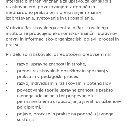
interdisciplinaren vir znanja za upravo, za kar skrbi z
raziskovanjem, povezovanjem z domačo in
mednarodno prakso ter s prenašanjem znanj v
izobraževanje, svetovanje in usposabljanje.
V okviru Raziskovalnega centra in Raziskovalnega
inštituta se proučujejo ekonomsko-finančni, upravno-
pravni in informacijsko-organizacijski pojavi, procesi in
prakse.
Pri delu so raziskovalci osredotočeni predvsem na:
razvoj upravne znanosti in stroke,
prenos raziskovalnih dosežkov in spoznanj v
prakso in v pedagoški proces,
razvoj individualnih raziskovalnih potencialov,
povezovanje teorije upravne znanosti s prakso
njenega udejanjanja ter prispevanje k
permanentnemu usposabljanju javnih uslužbencev
po diplomi,
pojave, procese in prakse na področju javnega
sektorja.