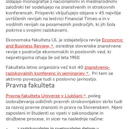
izdajajo monografije z nacionalnimi in mednarodnimi
založniki ter sodelujejo na znanstvenih in strokovnih
konferencah. Prispevki vključujejo objave v 45 najvišje
uvrščenih revijah na lestvici Financial Times-a in v
vodilnih revijah na posameznih področjih, ki jih šola
pokriva s svojimi raziskavami.
Ekonomska fakulteta UL je izdajateljica revije
Economic
and Business Review,
osrednje slovenske znanstvene
revije s področje ekonomskih in poslovnih ved, ki
nepretrgoma izhaja že od leta 1950.
Fakulteta letno organizira več kot 40
znanstveno-
raziskovalnih konferenc in seminarjev
. Pri tem se
aktivno povezuje tudi s poslovno javnostjo.
Pravna fakulteta
Pravna fakulteta Univerze v Ljubljani
poleg
izobraževanja odličnih pravnih strokovnjakov skrbi tudi
za razvoj pravne znanosti in prava na Slovenskem. Njeni
zaposleni in študenti so vpeti v zakonodajne in
družbene procese, in sicer na naslednje načine: