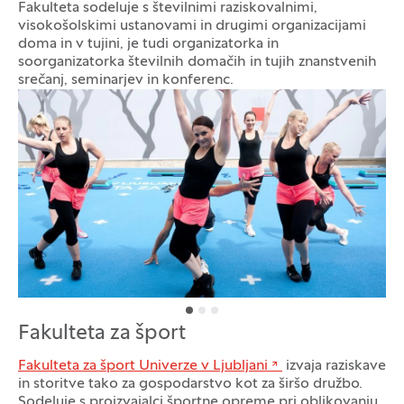
Fakulteta sodeluje s številnimi raziskovalnimi,
visokošolskimi ustanovami in drugimi organizacijami
doma in v tujini, je tudi organizatorka in
soorganizatorka številnih domačih in tujih znanstvenih
srečanj, seminarjev in konferenc.
Galerija fotografij
Fakulteta za šport
Fakulteta za šport Univerze v Ljubljani
izvaja raziskave
in storitve tako za gospodarstvo kot za širšo družbo.
Sodeluje s proizvajalci športne opreme pri oblikovanju