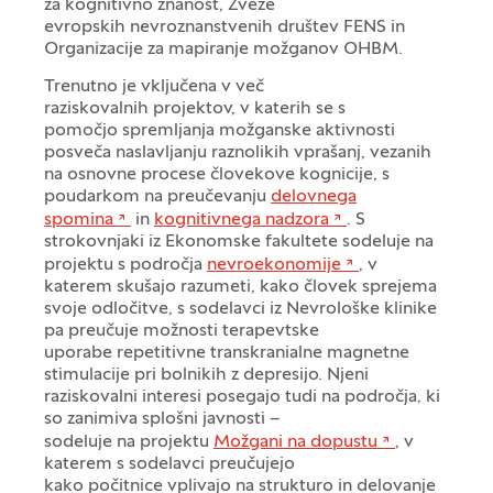
za kognitivno znanost, Zveze
evropskih nevroznanstvenih društev FENS in
Organizacije za mapiranje možganov OHBM.
Trenutno je vključena v več
raziskovalnih projektov, v katerih se s
pomočjo spremljanja možganske aktivnosti
posveča naslavljanju raznolikih vprašanj, vezanih
na osnovne procese človekove kognicije, s
poudarkom na preučevanju
delovnega
spomina
in
kognitivnega nadzora
. S
strokovnjaki iz Ekonomske fakultete sodeluje na
projektu s področja
nevroekonomije
, v
katerem skušajo razumeti, kako človek sprejema
svoje odločitve, s sodelavci iz Nevrološke klinike
pa preučuje možnosti terapevtske
uporabe repetitivne transkranialne magnetne
stimulacije pri bolnikih z depresijo. Njeni
raziskovalni interesi posegajo tudi na področja, ki
so zanimiva splošni javnosti –
sodeluje na projektu
Možgani na dopustu
, v
katerem s sodelavci preučujejo
kako počitnice vplivajo na strukturo in delovanje