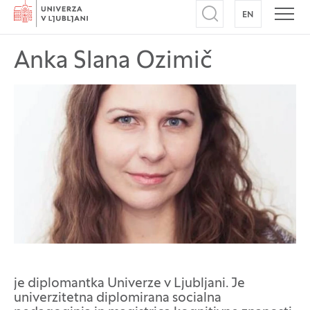
Domov
EN
NA ANGLEŠK
Odpri iskalnik
Odpr
Anka Slana Ozimič
je diplomantka Univerze v Ljubljani. Je
univerzitetna diplomirana socialna