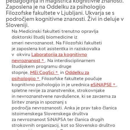
pedagoginja in magistrica kognitivne znanosti.
Zaposlena je na Oddelku za psihologijo
Filozofske fakultete v Ljubljani. Ukvarja se s
področjem kognitivne znanosti. Živi in deluje v
Sloveniji.
Na Medicinski fakulteti trenutno opravlja
doktorski študij biomedicine iz
smeri nevroznanost. Na Filozofski fakulteti
je zaposlena kot asistentka in raziskovalka
v okviru
Laboratorija za kognitivno
nevroznanost
. Na interdisciplinarnem
študijskem programu druge
stopnje,
MEi:CogSci
in
Oddelku za
psihologijo
Filozofske fakultete poučuje
kognitivno psihologijo in je urednica
eSiNAPSE
,
spletne revije za znanstvenike, strokovnjake
in nevroznanstvene navdušence, ki se zavzema za
širitev znanja in spoznanj s
področja nevroznanosti. Anka je prav tako članica
istoimenskega Slovenskega društva
za nevroznanost SiNAPSA ter članica drugih
strokovnih organizacij, kot so Slovensko društvo