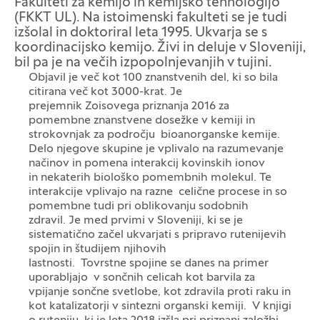
Fakulteti za kemijo in kemijsko tehnologijo
(FKKT UL). Na istoimenski fakulteti se je tudi
izšolal in doktoriral leta 1995. Ukvarja se s
koordinacijsko kemijo. Živi in deluje v Sloveniji,
bil pa je na večih izpopolnjevanjih v tujini.
Objavil je več kot 100 znanstvenih del, ki so bila
citirana več kot 3000-krat. Je
prejemnik Zoisovega priznanja 2016 za
pomembne znanstvene dosežke v kemiji in
strokovnjak za področju bioanorganske kemije.
Delo njegove skupine je vplivalo na razumevanje
načinov in pomena interakcij kovinskih ionov
in nekaterih biološko pomembnih molekul. Te
interakcije vplivajo na razne celične procese in so
pomembne tudi pri oblikovanju sodobnih
zdravil. Je med prvimi v Sloveniji, ki se je
sistematično začel ukvarjati s pripravo rutenijevih
spojin in študijem njihovih
lastnosti. Tovrstne spojine se danes na primer
uporabljajo v sončnih celicah kot barvila za
vpijanje sončne svetlobe, kot zdravila proti raku in
kot katalizatorji v sintezni organski kemiji. V knjigi