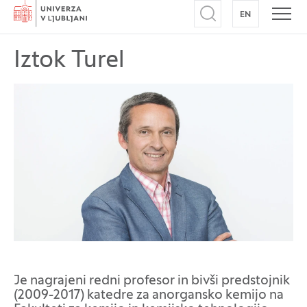
Domov
EN
NA ANGLEŠK
Odpri iskalnik
Odpr
Iztok Turel
Je nagrajeni redni profesor in bivši predstojnik
(2009-2017) katedre za anorgansko kemijo na