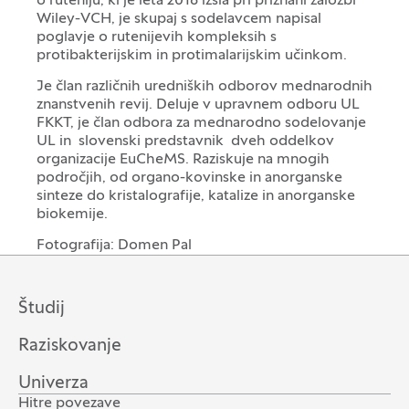
o ruteniju, ki je leta 2018 izšla pri priznani založbi
Wiley-VCH, je skupaj s sodelavcem napisal
poglavje o rutenijevih kompleksih s
protibakterijskim in protimalarijskim učinkom.
Je član različnih uredniških odborov mednarodnih
znanstvenih revij. Deluje v upravnem odboru UL
FKKT, je član odbora za mednarodno sodelovanje
UL in slovenski predstavnik dveh oddelkov
organizacije EuCheMS. Raziskuje na mnogih
področjih, od organo-kovinske in anorganske
sinteze do kristalografije, katalize in anorganske
biokemije.
Fotografija: Domen Pal
Študij
Raziskovanje
Univerza
Hitre povezave