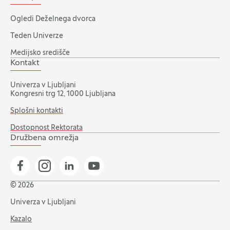
Ogledi Deželnega dvorca
Teden Univerze
Medijsko središče
Kontakt
Univerza v Ljubljani
Kongresni trg 12, 1000 Ljubljana
Splošni kontakti
Dostopnost Rektorata
Družbena omrežja
Pojdi na našo Facebook stran
Pojdi na našo Instagram stran
Pojdi na Linkedin stran
Pojdi na YouTube stran
© 2026
Univerza v Ljubljani
Kazalo