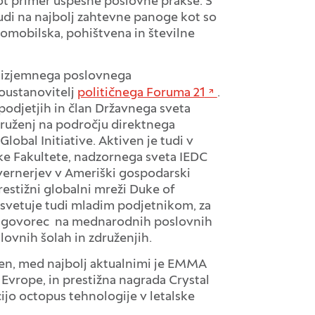
ot primer uspešne poslovne prakse. S
udi na najbolj zahtevne panoge kot so
tomobilska, pohištvena in številne
n izjemnega poslovnega
oustanovitelj
političnega Foruma 21
.
 podjetjih in član Državnega sveta
druženj na področju direktnega
obal Initiative. Aktiven je tudi v
ske Fakultete, nadzornega sveta IEDC
uvernerjev v Ameriški gospodarski
 prestižni globalni mreži Duke of
 svetuje tudi mladim podjetnikom, za
en govorec na mednarodnih poslovnih
lovnih šolah in združenjih.
ajen, med najbolj aktualnimi je EMMA
Evrope, in prestižna nagrada Crystal
cijo octopus tehnologije v letalske