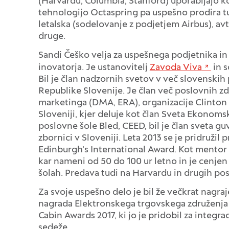
(Harvardu, Columbia, Stanford) uporabljajo k
tehnologijo Octaspring pa uspešno prodira t
letalska (sodelovanje z podjetjem Airbus), av
druge.
Sandi Češko velja za uspešnega podjetnika i
inovatorja. Je ustanovitelj
Zavoda Viva
in s
Bil je član nadzornih svetov v več slovenskih
Republike Slovenije. Je član več poslovnih z
marketinga (DMA, ERA), organizacije Clinton Gl
Sloveniji, kjer deluje kot član Sveta Ekonom
poslovne šole Bled, CEED, bil je član sveta g
zbornici v Sloveniji. Leta 2013 se je pridružil
Edinburgh's International Award. Kot mentor
kar nameni od 50 do 100 ur letno in je cenj
šolah. Predava tudi na Harvardu in drugih pos
Za svoje uspešno delo je bil že večkrat nagr
nagrada Elektronskega trgovskega združenja 
Cabin Awards 2017, ki jo je pridobil za integra
sedeže.