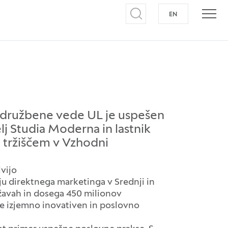
EN
NA ANGLEŠKI J
Odpri iskalnik
Odpr
a družbene vede UL je uspešen
lj Studia Moderna in lastnik
 tržiščem v Vzhodni
ivijo
ju direktnega marketinga v Srednji in
ržavah in dosega 450 milionov
e izjemno inovativen in poslovno