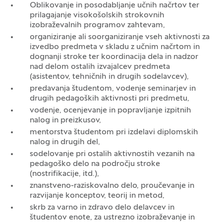
Oblikovanje in posodabljanje učnih načrtov ter
prilagajanje visokošolskih strokovnih
izobraževalnih programov zahtevam,
organiziranje ali soorganiziranje vseh aktivnosti za
izvedbo predmeta v skladu z učnim načrtom in
dognanji stroke ter koordinacija dela in nadzor
nad delom ostalih izvajalcev predmeta
(asistentov, tehničnih in drugih sodelavcev),
predavanja študentom, vodenje seminarjev in
drugih pedagoških aktivnosti pri predmetu,
vodenje, ocenjevanje in popravljanje izpitnih
nalog in preizkusov,
mentorstva študentom pri izdelavi diplomskih
nalog in drugih del,
sodelovanje pri ostalih aktivnostih vezanih na
pedagoško delo na področju stroke
(nostrifikacije, itd.),
znanstveno-raziskovalno delo, proučevanje in
razvijanje konceptov, teorij in metod,
skrb za varno in zdravo delo delavcev in
študentov enote, za ustrezno izobraževanje in