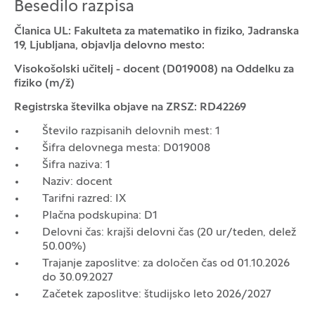
Besedilo razpisa
Članica UL: Fakulteta za matematiko in fiziko, Jadranska
19, Ljubljana, objavlja delovno mesto:
Visokošolski učitelj - docent (D019008) na Oddelku za
fiziko
(m/ž)
Registrska številka objave na ZRSZ: RD42269
Število razpisanih delovnih mest: 1
Šifra delovnega mesta: D019008
Šifra naziva: 1
Naziv: docent
Tarifni razred: IX
Plačna podskupina: D1
Delovni čas: krajši delovni čas (20 ur/teden, delež
50.00%)
Trajanje zaposlitve: za določen čas od 01.10.2026
do 30.09.2027
Začetek zaposlitve: študijsko leto 2026/2027