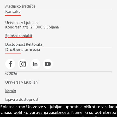
Medijsko središče
Kontakt
Univerza v Ljubljani
Kongresni trg 12, 1000 Ljubljana
Splošni kontakti
Dostopnost Rektorata
Družbena omrežja
Pojdi na našo Facebook stran
Pojdi na našo Instagram stran
Pojdi na Linkedin stran
Pojdi na YouTube stran
© 2026
Univerza v Ljubljani
Kazalo
Izjava o dostopnosti
Spletna stran Univerze v Ljubljani uporablja piškotke v skladu
Varstvo zasebnosti in piškotkov
z našo
politiko varovanja zasebnosti
. Nujne, ki so potrebni za