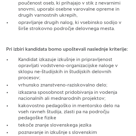
poučenost oseb, ki prihajajo v stik z nevarnimi
snovmi, uporabi osebne varovalne opreme in
drugih varnostnih ukrepih,
opravljanje drugih nalog, ki vsebinsko sodijo v
širše strokovno področje delovnega mesta.
Pri izbiri kandidata bomo upoštevali naslednje kriterije:
Kandidat izkazuje izkušnje in pripravljenost
opravljati vodstveno-organizacijske naloge v
sklopu ne-študijskih in študijskih delovnih
procesov;
vrhunsko znanstveno-raziskovalno delo;
izkazana sposobnost pridobivanja in vodenja
nacionalnih ali mednarodnih projektov;
kakovostno pedagoško in mentorsko delo na
vseh ravneh študija, zlasti pa na področju
pedagoške fizike
tekoče znanje slovenskega jezika
poznavanje in izkušnje s slovenskim