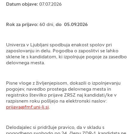
Datum objave:
07.07.2026
Rok za prijavo:
60 dni,
do 05.09.2026
Univerza v Ljubljani spodbuja enakost spolov pri
zaposlovanju in delu. Pogodba o zaposlitvi se lahko
sklene le s kandidatom, ki izpolnjuje pogoje za zasedbo
delovnega mesta.
Pisne vloge z življenjepisom, dokazili o izpolnjevanju
pogojev, navedbo prostega delovnega mesta in
registrsko številko prijave ZRSZ naj kandidati/ke v
razpisnem roku pošljejo na elektronski naslov:
prijava@fmf.uni-lj.si
.
Delodajalec si pridržuje pravico, da v skladu s
pogodbeno svobodo po 24. členu ZDR-1, kandidata ne