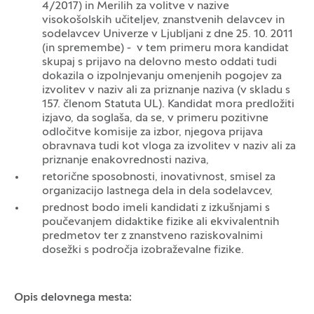
4/2017) in Merilih za volitve v nazive
visokošolskih učiteljev, znanstvenih delavcev in
sodelavcev Univerze v Ljubljani z dne 25. 10. 2011
(in spremembe) - v tem primeru mora kandidat
skupaj s prijavo na delovno mesto oddati tudi
dokazila o izpolnjevanju omenjenih pogojev za
izvolitev v naziv ali za priznanje naziva (v skladu s
157. členom Statuta UL). Kandidat mora predložiti
izjavo, da soglaša, da se, v primeru pozitivne
odločitve komisije za izbor, njegova prijava
obravnava tudi kot vloga za izvolitev v naziv ali za
priznanje enakovrednosti naziva,
retorične sposobnosti, inovativnost, smisel za
organizacijo lastnega dela in dela sodelavcev,
prednost bodo imeli kandidati z izkušnjami s
poučevanjem didaktike fizike ali ekvivalentnih
predmetov ter z znanstveno raziskovalnimi
dosežki s področja izobraževalne fizike.
Opis delovnega mesta: