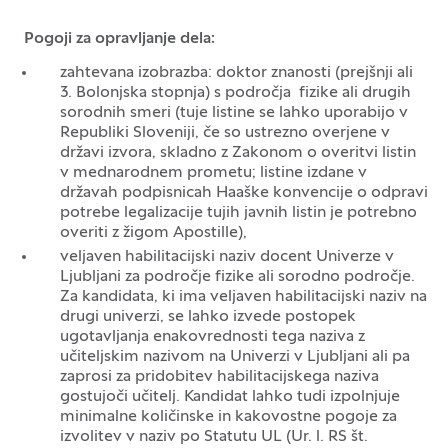
Pogoji za opravljanje dela:
zahtevana izobrazba: doktor znanosti (prejšnji ali
3. Bolonjska stopnja) s področja fizike ali drugih
sorodnih smeri (tuje listine se lahko uporabijo v
Republiki Sloveniji, če so ustrezno overjene v
državi izvora, skladno z Zakonom o overitvi listin
v mednarodnem prometu; listine izdane v
državah podpisnicah Haaške konvencije o odpravi
potrebe legalizacije tujih javnih listin je potrebno
overiti z žigom Apostille),
veljaven habilitacijski naziv docent Univerze v
Ljubljani za področje fizike ali sorodno področje.
Za kandidata, ki ima veljaven habilitacijski naziv na
drugi univerzi, se lahko izvede postopek
ugotavljanja enakovrednosti tega naziva z
učiteljskim nazivom na Univerzi v Ljubljani ali pa
zaprosi za pridobitev habilitacijskega naziva
gostujoči učitelj. Kandidat lahko tudi izpolnjuje
minimalne količinske in kakovostne pogoje za
izvolitev v naziv po Statutu UL (Ur. l. RS št.