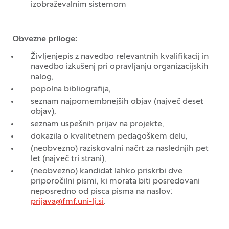
izobraževalnim sistemom
Obvezne priloge:
Življenjepis z navedbo relevantnih kvalifikacij in
navedbo izkušenj pri opravljanju organizacijskih
nalog,
popolna bibliografija,
seznam najpomembnejših objav (največ deset
objav),
seznam uspešnih prijav na projekte,
dokazila o kvalitetnem pedagoškem delu,
(neobvezno) raziskovalni načrt za naslednjih pet
let (največ tri strani),
(neobvezno) kandidat lahko priskrbi dve
priporočilni pismi, ki morata biti posredovani
neposredno od pisca pisma na naslov:
prijava@fmf.uni-lj.si
.