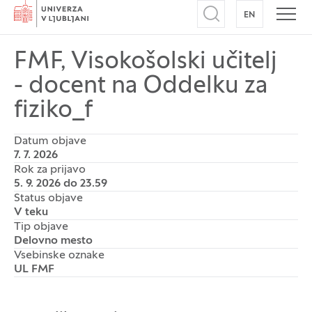
Domov
EN
NA ANGLEŠK
Odpri iskalnik
Odpr
FMF, Visokošolski učitelj
- docent na Oddelku za
fiziko_f
Datum objave
7. 7. 2026
Rok za prijavo
5. 9. 2026 do 23.59
Status objave
V teku
Tip objave
Delovno mesto
Vsebinske oznake
UL FMF