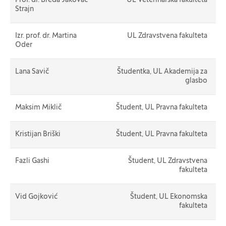
Prof. dr. Breda Jakovac
UL Veterinarska fakulteta
Strajn
Izr. prof. dr. Martina
UL Zdravstvena fakulteta
Oder
Lana Savič
Študentka, UL Akademija za
glasbo
Maksim Miklič
Študent, UL Pravna fakulteta
Kristijan Briški
Študent, UL Pravna fakulteta
Fazli Gashi
Študent, UL Zdravstvena
fakulteta
Vid Gojković
Študent, UL Ekonomska
fakulteta