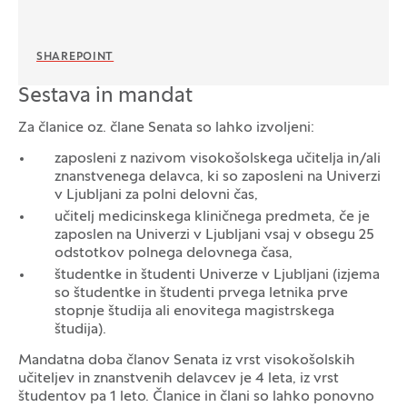
SHAREPOINT
Sestava in mandat
Za članice oz. člane Senata so lahko izvoljeni:
zaposleni z nazivom visokošolskega učitelja in/ali
znanstvenega delavca, ki so zaposleni na Univerzi
v Ljubljani za polni delovni čas,
učitelj medicinskega kliničnega predmeta, če je
zaposlen na Univerzi v Ljubljani vsaj v obsegu 25
odstotkov polnega delovnega časa,
študentke in študenti Univerze v Ljubljani (izjema
so študentke in študenti prvega letnika prve
stopnje študija ali enovitega magistrskega
študija).
Mandatna doba članov Senata iz vrst visokošolskih
učiteljev in znanstvenih delavcev je 4 leta, iz vrst
študentov pa 1 leto. Članice in člani so lahko ponovno