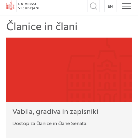
Domov
EN
NA ANGLEŠK
Odpri iskalnik
Odpr
Članice in člani
Vabila, gradiva in zapisniki
Dostop za članice in člane Senata.