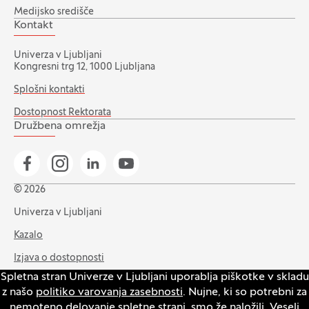
Medijsko središče
Kontakt
Univerza v Ljubljani
Kongresni trg 12, 1000 Ljubljana
Splošni kontakti
Dostopnost Rektorata
Družbena omrežja
Pojdi na našo Facebook stran
Pojdi na našo Instagram stran
Pojdi na Linkedin stran
Pojdi na YouTube stran
© 2026
Univerza v Ljubljani
Kazalo
Izjava o dostopnosti
Spletna stran Univerze v Ljubljani uporablja piškotke v skladu
Varstvo zasebnosti in piškotkov
z našo
politiko varovanja zasebnosti
. Nujne, ki so potrebni za
Intranet
nemoteno delovanje spletne strani, smo že naložili. Veseli