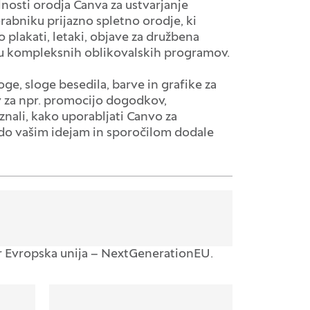
osti orodja Canva za ustvarjanje
rabniku prijazno spletno orodje, ki
 plakati, letaki, objave za družbena
ju kompleksnih oblikovalskih programov.
ge, sloge besedila, barve in grafike za
v za npr. promocijo dogodkov,
znali, kako uporabljati Canvo za
odo vašim idejam in sporočilom dodale
ter Evropska unija – NextGenerationEU.