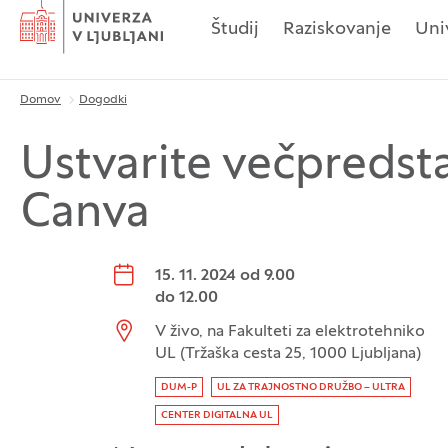
Domov
Študij
Raziskovanje
Uni
Domov
Dogodki
Drobtinice
Ustvarite večpredst
Canva
Datum dogodka:
15. 11. 2024 od 9.00
do
12.00
Lokacija dogodka:
V živo, na Fakulteti za elektrotehniko
UL (Tržaška cesta 25, 1000 Ljubljana)
Oznaka dogodka
DUM-P
UL ZA TRAJNOSTNO DRUŽBO – ULTRA
CENTER DIGITALNA UL