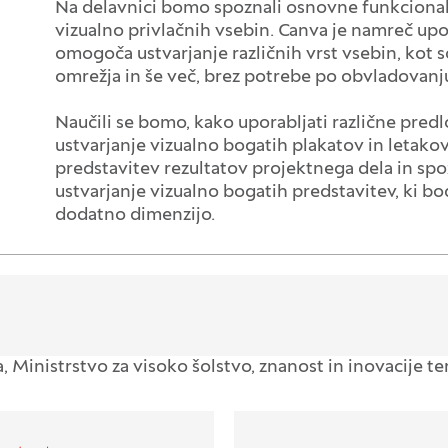
Na delavnici bomo spoznali osnovne funkcionaln
vizualno privlačnih vsebin. Canva je namreč upo
omogoča ustvarjanje različnih vrst vsebin, kot so
omrežja in še več, brez potrebe po obvladovan
Naučili se bomo, kako uporabljati različne predlo
ustvarjanje vizualno bogatih plakatov in letako
predstavitev rezultatov projektnega dela in spo
ustvarjanje vizualno bogatih predstavitev, ki b
dodatno dimenzijo.
a, Ministrstvo za visoko šolstvo, znanost in inovacije 