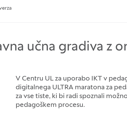
verza
avna učna gradiva z 
V Centru UL za uporabo IKT v peda
digitalnega ULTRA maratona za ped
za vse tiste, ki bi radi spoznali mož
pedagoškem procesu.