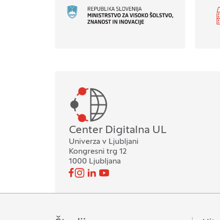
Oddelek
Center Digitalna UL
Univerza v Ljubljani
Kongresni trg 12
1000 Ljubljana
Pojdi na našo Facebook stran
Pojdi na našo Instagram stran
Pojdi na Linkedin stran
Pojdi na YouTube stran
Spremljajte nas