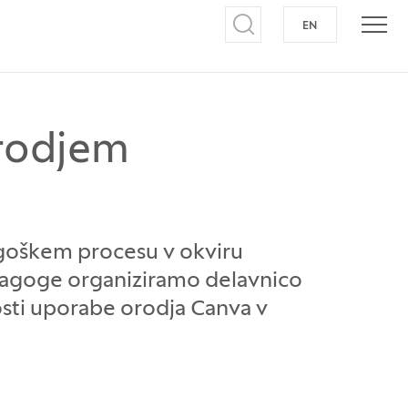
EN
NA ANGLEŠKI J
Odpri iskalnik
Odpr
orodjem
goškem procesu v okviru
agoge organiziramo delavnico
nosti uporabe orodja Canva v