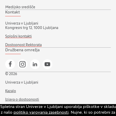
Medijsko središče
Kontakt
Univerza v Ljubljani
Kongresni trg 12, 1000 Ljubljana
Splošni kontakti
Dostopnost Rektorata
Družbena omrežja
Pojdi na našo Facebook stran
Pojdi na našo Instagram stran
Pojdi na Linkedin stran
Pojdi na YouTube stran
© 2026
Univerza v Ljubljani
Kazalo
Izjava o dostopnosti
Spletna stran Univerze v Ljubljani uporablja piškotke v skladu
Varstvo zasebnosti in piškotkov
z našo
politiko varovanja zasebnosti
. Nujne, ki so potrebni za