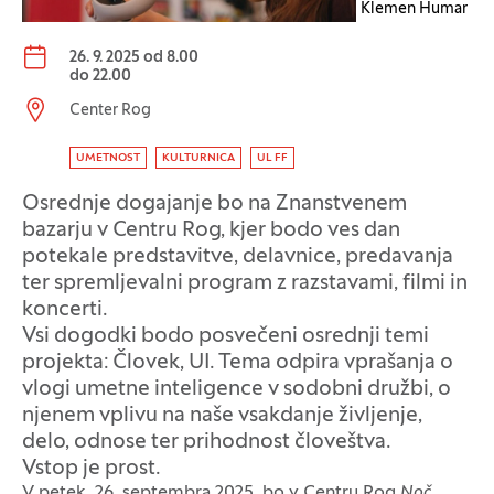
Klemen Humar
Datum dogodka:
26. 9. 2025 od 8.00
do
22.00
Lokacija dogodka:
Center Rog
Oznaka dogodka
UMETNOST
KULTURNICA
UL FF
Osrednje dogajanje bo na Znanstvenem
bazarju v Centru Rog, kjer bodo ves dan
potekale predstavitve, delavnice, predavanja
ter spremljevalni program z razstavami, filmi in
koncerti.
Vsi dogodki bodo posvečeni osrednji temi
projekta: Človek, UI. Tema odpira vprašanja o
vlogi umetne inteligence v sodobni družbi, o
njenem vplivu na naše vsakdanje življenje,
delo, odnose ter prihodnost človeštva.
Vstop je prost.
V petek, 26. septembra 2025, bo v Centru Rog
Noč