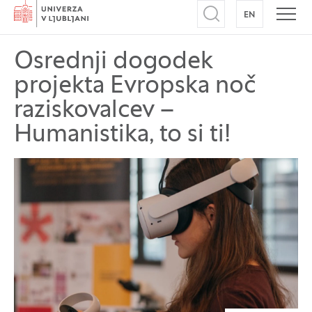
Domov
EN
NA ANGLEŠK
Odpri iskalnik
Odpr
Osrednji dogodek
projekta Evropska noč
raziskovalcev –
Humanistika, to si ti!