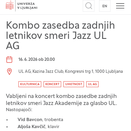
Domov
EN
NA ANGLEŠK
Odpri iskalnik
Odpr
Kombo zasedba zadnjih
letnikov smeri Jazz UL
AG
Datum dogodka:
16. 6. 2026 ob 20.00
Lokacija dogodka:
UL AG, Kazina Jazz Club, Kongresni trg 1, 1000 Ljubljana
Oznaka dogodka
KULTURNICA
KONCERT
UMETNOST
UL AG
Vabljeni na koncert kombo zasedbe zadnjih
letnikov smeri Jazz Akademije za glasbo UL.
Nastopajoči:
Vid Bavcon
, trobenta
Aljoša Kavčič
, klavir