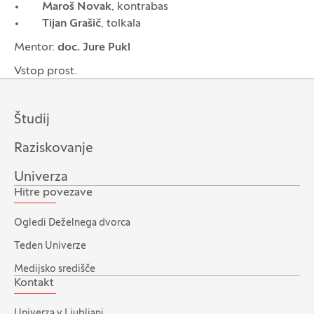
Maroš Novak
, kontrabas
Tijan Grašič
, tolkala
Mentor:
doc. Jure Pukl
Vstop prost.
Študij
Raziskovanje
Univerza
Hitre povezave
Ogledi Deželnega dvorca
Teden Univerze
Medijsko središče
Kontakt
Univerza v Ljubljani