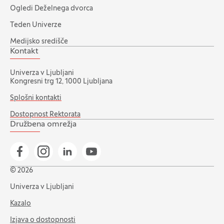
Ogledi Deželnega dvorca
Teden Univerze
Medijsko središče
Kontakt
Univerza v Ljubljani
Kongresni trg 12, 1000 Ljubljana
Splošni kontakti
Dostopnost Rektorata
Družbena omrežja
Pojdi na našo Facebook stran
Pojdi na našo Instagram stran
Pojdi na Linkedin stran
Pojdi na YouTube stran
© 2026
Univerza v Ljubljani
Kazalo
Izjava o dostopnosti