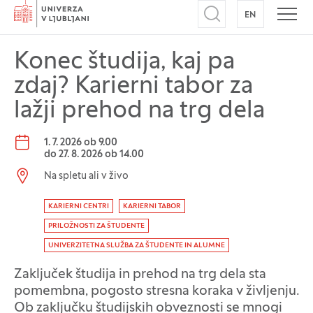
Domov
EN
NA ANGLEŠK
Odpri iskalnik
Odpr
Konec študija, kaj pa
zdaj? Karierni tabor za
lažji prehod na trg dela
Datum dogodka:
1. 7. 2026 ob 9.00
do
27. 8. 2026 ob 14.00
Lokacija dogodka:
Na spletu ali v živo
Oznaka dogodka
KARIERNI CENTRI
KARIERNI TABOR
PRILOŽNOSTI ZA ŠTUDENTE
UNIVERZITETNA SLUŽBA ZA ŠTUDENTE IN ALUMNE
Zaključek študija in prehod na trg dela sta
pomembna, pogosto stresna koraka v življenju.
Ob zaključku študijskih obveznosti se mnogi