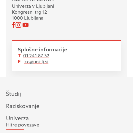
Univerza v Ljubljani
Kongresni trg 12
1000 Ljubljana
Pojdi na našo Facebook stran
Pojdi na našo Instagram stran
Pojdi na YouTube stran
Spremljajte nas
Splošne informacije
T
01 241 87 32
E
kc@uni-lj.si
Študij
Raziskovanje
Univerza
Hitre povezave