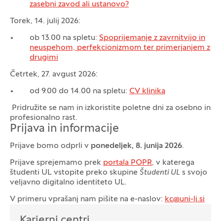
zasebni zavod ali ustanovo?
Torek, 14. julij 2026:
ob 13.00 na spletu:
Spoprijemanje z zavrnitvijo in
neuspehom, perfekcionizmom ter primerjanjem z
drugimi
Četrtek, 27. avgust 2026:
od 9.00 do 14.00 na spletu:
CV klinika
Pridružite se nam in izkoristite poletne dni za osebno in
profesionalno rast.
Prijava in informacije
Prijave bomo odprli v
ponedeljek, 8. junija 2026
.
Prijave sprejemamo prek
portala POPR
, v katerega
študenti UL vstopite preko skupine
Študenti UL
s svojo
veljavno digitalno identiteto UL.
V primeru vprašanj nam pišite na e-naslov:
kc@uni-lj.si
Oddelek
Karierni centri