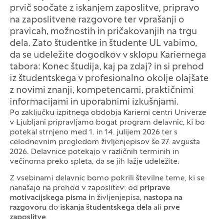
prvič soočate z iskanjem zaposlitve, pripravo
na zaposlitvene razgovore ter vprašanji o
pravicah, možnostih in pričakovanjih na trgu
dela. Zato študentke in študente UL vabimo,
da se udeležite dogodkov v sklopu Kariernega
tabora: Konec študija, kaj pa zdaj? in si prehod
iz študentskega v profesionalno okolje olajšate
z novimi znanji, kompetencami, praktičnimi
informacijami in uporabnimi izkušnjami.
Po zaključku izpitnega obdobja Karierni centri Univerze
v Ljubljani pripravljamo bogat program delavnic, ki bo
potekal strnjeno med 1. in 14. julijem 2026 ter s
celodnevnim pregledom življenjepisov še 27. avgusta
2026. Delavnice potekajo v različnih terminih in
večinoma preko spleta, da se jih lažje udeležite.
Z vsebinami delavnic bomo pokrili številne teme, ki se
nanašajo na prehod v zaposlitev: od
priprave
motivacijskega pisma i
n življenjepisa,
nastopa na
razgovoru
do
iskanja študentskega dela
ali
prve
zaposlitve
.