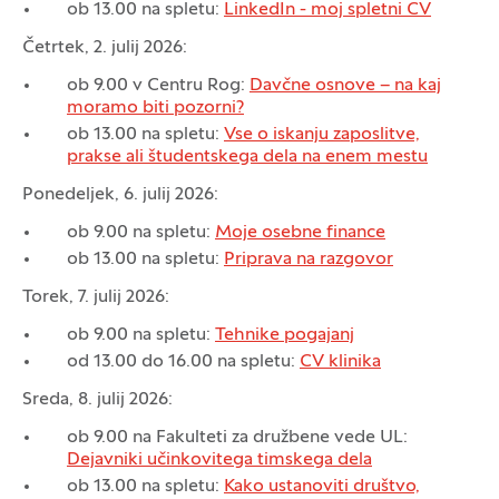
ob 13.00 na spletu:
LinkedIn - moj spletni CV
Četrtek, 2. julij 2026:
ob 9.00 v Centru Rog:
Davčne osnove – na kaj
moramo biti pozorni?
ob 13.00 na spletu:
Vse o iskanju zaposlitve,
prakse ali študentskega dela na enem mestu
Ponedeljek, 6. julij 2026:
ob 9.00 na spletu:
Moje osebne finance
ob 13.00 na spletu:
Priprava na razgovor
Torek, 7. julij 2026:
ob 9.00 na spletu:
Tehnike pogajanj
od 13.00 do 16.00 na spletu:
CV klinika
Sreda, 8. julij 2026:
ob 9.00 na Fakulteti za družbene vede UL:
Dejavniki učinkovitega timskega dela
ob 13.00 na spletu:
Kako ustanoviti društvo,