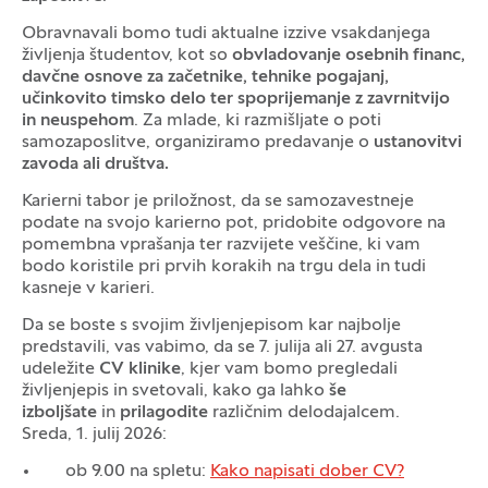
Obravnavali bomo tudi aktualne izzive vsakdanjega
življenja študentov, kot so
obvladovanje osebnih financ,
davčne osnove za začetnike, tehnike pogajanj,
učinkovito timsko delo ter spoprijemanje z zavrnitvijo
in neuspehom
. Za mlade, ki razmišljate o poti
samozaposlitve, organiziramo predavanje o
ustanovitvi
zavoda ali društva.
Karierni tabor je priložnost, da se samozavestneje
podate na svojo karierno pot, pridobite odgovore na
pomembna vprašanja ter razvijete veščine, ki vam
bodo koristile pri prvih korakih na trgu dela in tudi
kasneje v karieri.
Da se boste s svojim življenjepisom kar najbolje
predstavili, vas vabimo, da se 7. julija ali 27. avgusta
udeležite
CV klinike
, kjer vam bomo pregledali
življenjepis in svetovali, kako ga lahko
še
izboljšate
in
prilagodite
različnim delodajalcem.
Sreda, 1. julij 2026:
ob 9.00 na spletu:
Kako napisati dober CV?