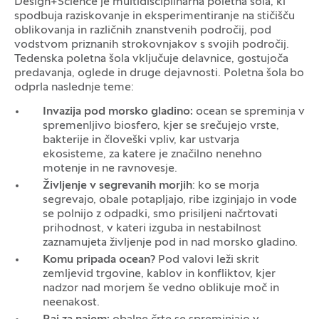
Design+Science je multidisciplinarna poletna šola, ki
spodbuja raziskovanje in eksperimentiranje na stičišču
oblikovanja in različnih znanstvenih področij, pod
vodstvom priznanih strokovnjakov s svojih področij.
Tedenska poletna šola vključuje delavnice, gostujoča
predavanja, oglede in druge dejavnosti. Poletna šola bo
odprla naslednje teme:
Invazija pod morsko gladino:
ocean se spreminja v
spremenljivo biosfero, kjer se srečujejo vrste,
bakterije in človeški vpliv, kar ustvarja
ekosisteme, za katere je značilno nenehno
motenje in ne ravnovesje.
Življenje v segrevanih morjih
: ko se morja
segrevajo, obale potapljajo, ribe izginjajo in vode
se polnijo z odpadki, smo prisiljeni načrtovati
prihodnost, v kateri izguba in nestabilnost
zaznamujeta življenje pod in nad morsko gladino.
Komu pripada ocean?
Pod valovi leži skrit
zemljevid trgovine, kablov in konfliktov, kjer
nadzor nad morjem še vedno oblikuje moč in
neenakost.