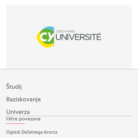
(Odpre se v novem oknu)
(Odpre se v novem oknu)
Študij
Raziskovanje
Univerza
Hitre povezave
Ogledi Deželnega dvorca