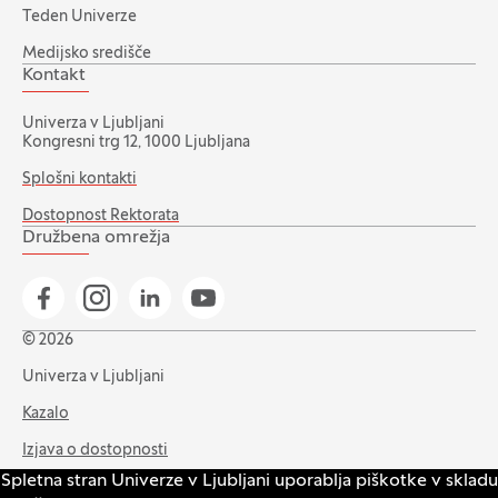
Teden Univerze
Medijsko središče
Kontakt
Univerza v Ljubljani
Kongresni trg 12, 1000 Ljubljana
Splošni kontakti
Dostopnost Rektorata
Družbena omrežja
Pojdi na našo Facebook stran
Pojdi na našo Instagram stran
Pojdi na Linkedin stran
Pojdi na YouTube stran
© 2026
Univerza v Ljubljani
Kazalo
Izjava o dostopnosti
Spletna stran Univerze v Ljubljani uporablja piškotke v skladu
Varstvo zasebnosti in piškotkov