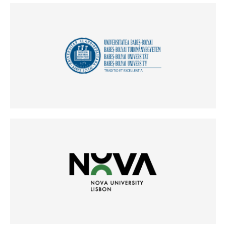
(Odpre se v novem oknu)