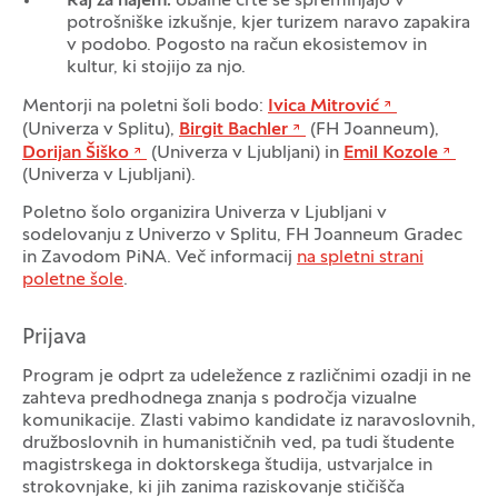
Raj za najem:
obalne črte se spreminjajo v
potrošniške izkušnje, kjer turizem naravo zapakira
v podobo. Pogosto na račun ekosistemov in
kultur, ki stojijo za njo.
Mentorji na poletni šoli bodo:
Ivica Mitrović
(Univerza v Splitu),
Birgit Bachler
(FH Joanneum),
Dorijan Šiško
(Univerza v Ljubljani) in
Emil Kozole
(Univerza v Ljubljani).
Poletno šolo organizira Univerza v Ljubljani v
sodelovanju z Univerzo v Splitu, FH Joanneum Gradec
in Zavodom PiNA. Več informacij
na spletni strani
poletne šole
.
Prijava
Program je odprt za udeležence z različnimi ozadji in ne
zahteva predhodnega znanja s področja vizualne
komunikacije. Zlasti vabimo kandidate iz naravoslovnih,
družboslovnih in humanističnih ved, pa tudi študente
magistrskega in doktorskega študija, ustvarjalce in
strokovnjake, ki jih zanima raziskovanje stičišča