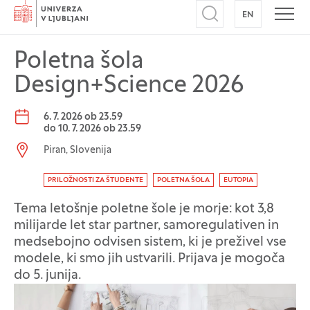
Domov
EN
NA ANGLEŠK
Odpri iskalnik
Odpr
Poletna šola
Design+Science 2026
Datum dogodka:
6. 7. 2026 ob 23.59
do
10. 7. 2026 ob 23.59
Lokacija dogodka:
Piran, Slovenija
Oznaka dogodka
PRILOŽNOSTI ZA ŠTUDENTE
POLETNA ŠOLA
EUTOPIA
Tema letošnje poletne šole je morje: kot 3,8
milijarde let star partner, samoregulativen in
medsebojno odvisen sistem, ki je preživel vse
modele, ki smo jih ustvarili. Prijava je mogoča
do 5. junija.