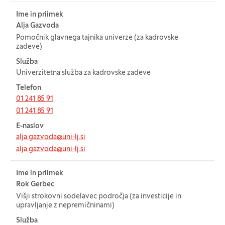
Ime in priimek
Alja Gazvoda
Pomočnik glavnega tajnika univerze (za kadrovske
zadeve)
Služba
Univerzitetna služba za kadrovske zadeve
Telefon
01 241 85 91
01 241 85 91
E-naslov
alja.gazvoda@uni-lj.si
alja.gazvoda@uni-lj.si
Ime in priimek
Rok Gerbec
Višji strokovni sodelavec področja (za investicije in
upravljanje z nepremičninami)
Služba