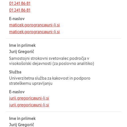
01 241 86 81
01 241 86 81
E-naslov
maticek.gorogranc@uni-lj.si
maticek.gorogranc@uni-lj.si
Ime in priimek
Jurij Gregorič
Samostojni strokovni svetovalec področja v
visokošolski dejavnosti (za poslovno analitiko)
Služba
Univerzitetna služba za kakovost in podporo
strateškemu upravljanju
E-naslov
jurij.gregoric@uni-lj.si
jurij.gregoric@uni-lj.si
Ime in priimek
Jurij Gregorič