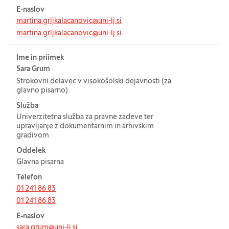
E-naslov
martina.grljkalacanovic@uni-lj.si
martina.grljkalacanovic@uni-lj.si
Ime in priimek
Sara Grum
Strokovni delavec v visokošolski dejavnosti (za
glavno pisarno)
Služba
Univerzitetna služba za pravne zadeve ter
upravljanje z dokumentarnim in arhivskim
gradivom
Oddelek
Glavna pisarna
Telefon
01 241 86 83
01 241 86 83
E-naslov
sara.grum@uni-lj.si