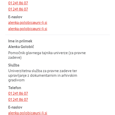
01 241 86 07
01 241 86 07
E-naslov
alenka.golobic@uni-lj.si
alenka.golobic@uni-lj.si
Ime in priimek
Alenka Golobič
Pomočnik glavnega tajnika univerze (za pravne
zadeve)
Služba
Univerzitetna služba za pravne zadeve ter
upravljanje z dokumentarnim in arhivskim
gradivom
Telefon
01 241 86 07
01 241 86 07
E-naslov
alenka.golobic@uni-lj.si