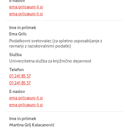
E-naslov
ema.grilc@uni-lj.si
ema.grilc@uni-lj.si
Ime in priimek
Ema Grilc
Podatkovni svetovalec (za spletno usposabljanje z
ravnanji z raziskovalnimi podatki)
Služba
Univerzitetna služba za knjižnično dejavnost
Telefon
01 241 85 37
01 241 85 37
E-naslov
ema.grilc@uni-lj.si
ema.grilc@uni-lj.si
Ime in priimek
Martina Grlj Kalacanović