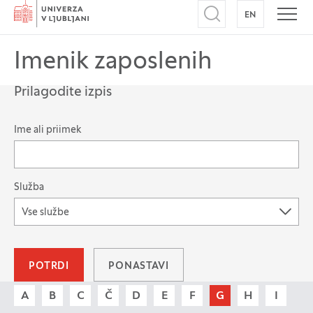
Domov
EN
NA ANGLEŠK
Odpri iskalnik
Odpr
Imenik zaposlenih
Prilagodite izpis
Možnost filtriranja zapisov
Ime ali priimek
Služba
Vse službe
POTRDI
PONASTAVI
A
B
C
Č
D
E
F
G
H
I