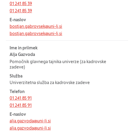
01 241 85 39
01 241 85 39
E-naslov
bostjan.gabrovsek@uni-lj.si
bostjan.gabrovsek@uni-lj.si
Ime in priimek
Alja Gazvoda
Pomočnik glavnega tajnika univerze (za kadrovske
zadeve)
Služba
Univerzitetna služba za kadrovske zadeve
Telefon
01 241 85 91
01 241 85 91
E-naslov
alja.gazvoda@uni-lj.si
alja.gazvoda@uni-lj.si