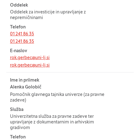
Oddelek
Oddelek za investicije in upravljanje z
nepremičninami
Telefon
01 241 86 35
01 241 86 35
E-naslov
rok.gerbec@uni-lj.si
rok.gerbec@uni-lj.si
Ime in priimek
Alenka Golobič
Pomočnik glavnega tajnika univerze (za pravne
zadeve)
Služba
Univerzitetna služba za pravne zadeve ter
upravljanje z dokumentarnim in arhivskim
gradivom
Telefon