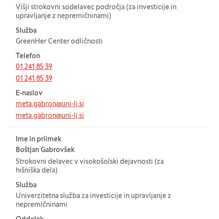
Višji strokovni sodelavec področja (za investicije in
upravljanje z nepremičninami)
Služba
GreenHer Center odličnosti
Telefon
01 241 85 39
01 241 85 39
E-naslov
meta.gabron@uni-lj.si
meta.gabron@uni-lj.si
Ime in priimek
Boštjan Gabrovšek
Strokovni delavec v visokošolski dejavnosti (za
hišniška dela)
Služba
Univerzitetna služba za investicije in upravljanje z
nepremičninami