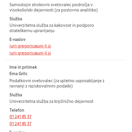
Samostojni strokovni svetovalec področja v
visokošolski dejavnosti (za poslovno analitiko)
Služba
Univerzitetna služba za kakovost in podporo
strateškemu upravljanju
E-naslov
jurij.gregoric@uni-lj.si
jurij.gregoric@uni-lj.si
Ime in priimek
Ema Grilc
Podatkovni svetovalec (za spletno usposabljanje z
ravnanji z raziskovalnimi podatki)
Služba
Univerzitetna služba za knjižnično dejavnost
Telefon
01 241 85 37
01 241 85 37