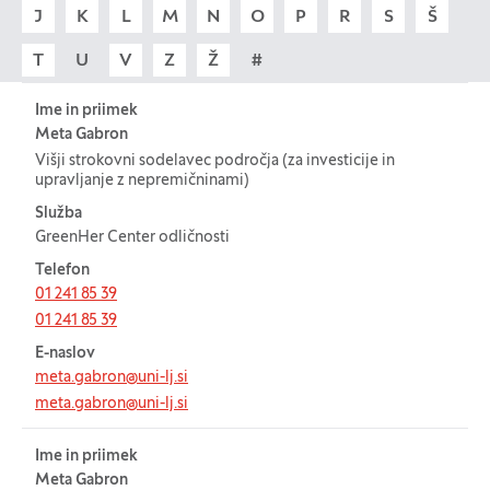
J
K
L
M
N
O
P
R
S
Š
T
U
V
Z
Ž
#
Tabela za: Imenik zaposlenih
Ime in priimek
Meta Gabron
Višji strokovni sodelavec področja (za investicije in
upravljanje z nepremičninami)
Služba
GreenHer Center odličnosti
Telefon
01 241 85 39
01 241 85 39
E-naslov
meta.gabron@uni-lj.si
meta.gabron@uni-lj.si
Ime in priimek
Meta Gabron