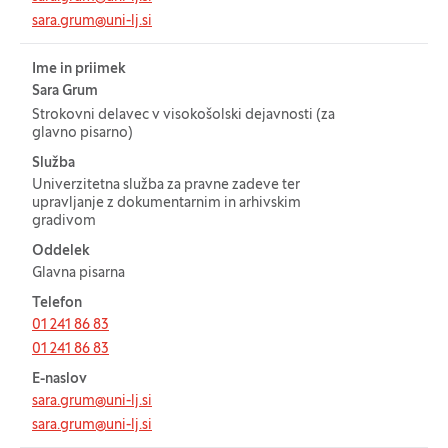
sara.grum@uni-lj.si
Ime in priimek
Sara Grum
Strokovni delavec v visokošolski dejavnosti (za
glavno pisarno)
Služba
Univerzitetna služba za pravne zadeve ter
upravljanje z dokumentarnim in arhivskim
gradivom
Oddelek
Glavna pisarna
Telefon
01 241 86 83
01 241 86 83
E-naslov
sara.grum@uni-lj.si
sara.grum@uni-lj.si