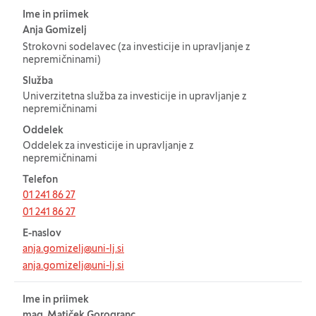
Ime in priimek
Anja Gomizelj
Strokovni sodelavec (za investicije in upravljanje z
nepremičninami)
Služba
Univerzitetna služba za investicije in upravljanje z
nepremičninami
Oddelek
Oddelek za investicije in upravljanje z
nepremičninami
Telefon
01 241 86 27
01 241 86 27
E-naslov
anja.gomizelj@uni-lj.si
anja.gomizelj@uni-lj.si
Ime in priimek
mag. Matiček Gorogranc