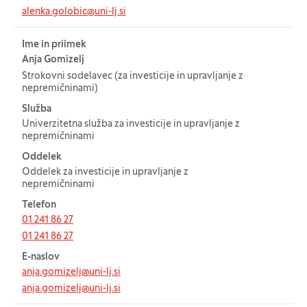
alenka.golobic@uni-lj.si
Ime in priimek
Anja Gomizelj
Strokovni sodelavec (za investicije in upravljanje z
nepremičninami)
Služba
Univerzitetna služba za investicije in upravljanje z
nepremičninami
Oddelek
Oddelek za investicije in upravljanje z
nepremičninami
Telefon
01 241 86 27
01 241 86 27
E-naslov
anja.gomizelj@uni-lj.si
anja.gomizelj@uni-lj.si