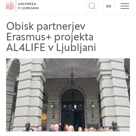
Domov
EN
NA ANGLEŠK
Odpri iskalnik
Odpr
Obisk partnerjev
Erasmus+ projekta
AL4LIFE v Ljubljani