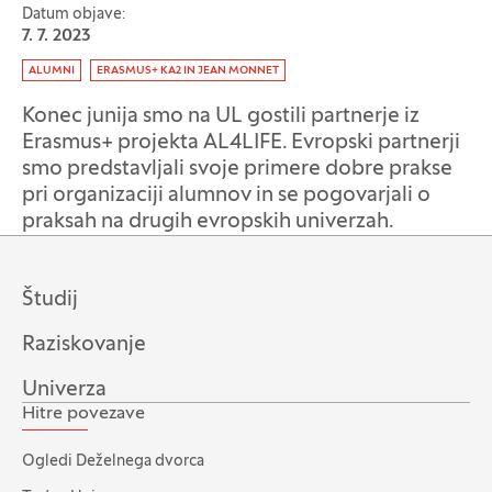
Datum objave:
7. 7. 2023
Oznaka:
ALUMNI
ERASMUS+ KA2 IN JEAN MONNET
Konec junija smo na UL gostili partnerje iz
Erasmus+ projekta AL4LIFE. Evropski partnerji
smo predstavljali svoje primere dobre prakse
pri organizaciji alumnov in se pogovarjali o
praksah na drugih evropskih univerzah.
Študij
Raziskovanje
Univerza
Hitre povezave
Ogledi Deželnega dvorca