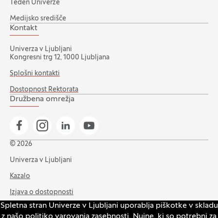
Teden Univerze
Medijsko središče
Kontakt
Univerza v Ljubljani
Kongresni trg 12, 1000 Ljubljana
Splošni kontakti
Dostopnost Rektorata
Družbena omrežja
Pojdi na našo Facebook stran
Pojdi na našo Instagram stran
Pojdi na Linkedin stran
Pojdi na YouTube stran
© 2026
Univerza v Ljubljani
Kazalo
Izjava o dostopnosti
Spletna stran Univerze v Ljubljani uporablja piškotke v skladu
Varstvo zasebnosti in piškotkov
z našo
politiko varovanja zasebnosti
. Nujne, ki so potrebni za