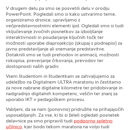
V drugem delu pa smo se posvetili delu v orodju
PowerPoint. Pogledali smo si kako ustvarimo teme,
organiziramo drsnice, upravljamo z
večpredstavnostnimi elementi ipd. Ogledali smo si tudi
vključevanje zvočnih posnetkov za izboljšanje
interaktivnosti in poudarjanje ključnih točk ter
možnosti uporabe diaprojekcijo (skupaj s podnapisi) za
javno predstavljanje ali snemanje predstavitve.
Dotaknili smo se tudi prehodov in animacij, možnosti
rokopisa, preverjanje črkovanja, prevodov ter
dostopnosti naših gradiv.
Vsem študentom in študentkam se zahvaljujemo za
udeležbo na Digitalnem ULTRA maratonu in čestitamo
za nove nabrane digitalne kilometre ter pridobivanje in
nadgradnjo digitalnih kompetenc, veščin ter znanj za
uporabo IKT v pedagoškem procesu.
Vabljeni, da se nam (ponovno) pridružite na prihajajočih
usposabljanjih. Za vse, ki bi si želeli ogledati posnetek
delavnice pa smo pripravili tudi
podporno spletno
učilnico
, kjer bodo tekom maratona na voljo tudi