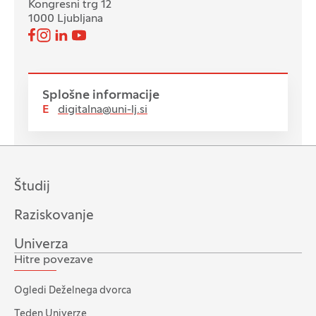
Kongresni trg 12
1000 Ljubljana
Pojdi na našo Facebook stran
Pojdi na našo Instagram stran
Pojdi na Linkedin stran
Pojdi na YouTube stran
Spremljajte nas
Splošne informacije
E
digitalna@uni-lj.si
Študij
Raziskovanje
Univerza
Hitre povezave
Ogledi Deželnega dvorca
Teden Univerze