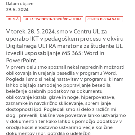
Datum objave:
29. 5. 2024
Oznaka:
DUM-Š
UL ZA TRAJNOSTNO DRUŽBO – ULTRA
CENTER DIGITALNA UL
V torek, 28. 5. 2024, smo v Centru UL za
uporabo IKT v pedagoškem procesu v okviru
Digitalnega ULTRA maratona za študente UL
izvedli usposabljanje MS 365: Word in
PowerPoint.
V prvem delu smo spoznali nekaj naprednih možnosti
oblikovanja in urejanja besedila v programu Word.
Pogledali smo si nekaj nastavitev v programu, ki nam
lahko olajšajo samodejno popravljanje besedila,
beleženje osebnih podatkov na dokumentu,
oblikovanje kazala, glave in noge, hiperpovezave,
zaznamke in navzkrižno sklicevanje, spremljanje
dostopnosti ipd. Pogledali smo si delo z različnimi
slogi, preverili, kakšne vse povezave lahko ustvarjamo
v dokumentih ter kako lahko s pomočjo podatkov v
orodju Excel enostavno ustvarimo večje količine
dokumentov (npr. potrdila o udeležbi).