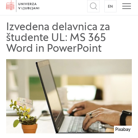
Domov
EN
NA ANGLEŠK
Odpri iskalnik
Odpr
Izvedena delavnica za
študente UL: MS 365
Word in PowerPoint
Pixabay