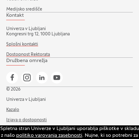
Medijsko središče
Kontakt
Univerza v Ljubljani
Kongresni trg 12, 1000 Ljubljana
Splošni kontakti
Dostopnost Rektorata
Družbena omrežja
Pojdi na našo Facebook stran
Pojdi na našo Instagram stran
Pojdi na Linkedin stran
Pojdi na YouTube stran
© 2026
Univerza v Ljubljani
Kazalo
Izjava o dostopnosti
Spletna stran Univerze v Ljubljani uporablja piškotke v skladu
Varstvo zasebnosti in piškotkov
z našo
politiko varovanja zasebnosti
. Nujne, ki so potrebni za