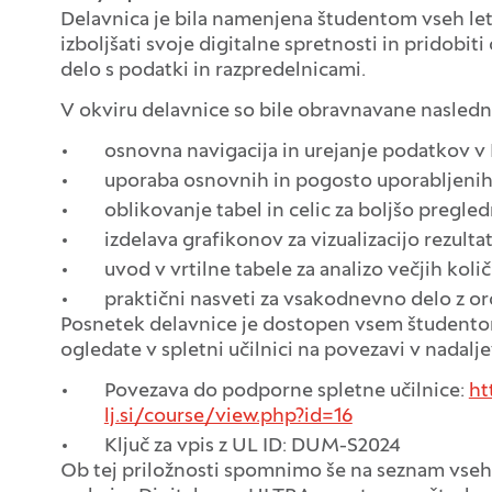
Delavnica je bila namenjena študentom vseh letni
izboljšati svoje digitalne spretnosti in pridobiti
delo s podatki in razpredelnicami.
V okviru delavnice so bile obravnavane nasledn
osnovna navigacija in urejanje podatkov v 
uporaba osnovnih in pogosto uporabljenih 
oblikovanje tabel in celic za boljšo pregle
izdelava grafikonov za vizualizacijo rezulta
uvod v vrtilne tabele za analizo večjih koli
praktični nasveti za vsakodnevno delo z o
Posnetek delavnice je dostopen vsem študentom 
ogledate v spletni učilnici na povezavi v nadalje
Povezava do podporne spletne učilnice:
ht
lj.si/course/view.php?id=16
Ključ za vpis z UL ID: DUM-S2024
Ob tej priložnosti spomnimo še na seznam vseh p