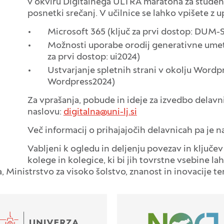
v okviru Digitalnega ULTRA maratona za študent
posnetki srečanj. V učilnice se lahko vpišete z 
Microsoft 365 (ključ za prvi dostop: DUM-
Možnosti uporabe orodij generativne umetn
za prvi dostop: ui2024)
Ustvarjanje spletnih strani v okolju Wordpr
Wordpress2024)
Za vprašanja, pobude in ideje za izvedbo delavn
naslovu:
digitalna@uni-lj.si
Več informacij o prihajajočih delavnicah pa je n
Vabljeni k ogledu in deljenju povezav in ključev
kolege in kolegice, ki bi jih tovrstne vsebine la
a, Ministrstvo za visoko šolstvo, znanost in inovacije 