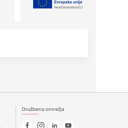
Družbena omrežja
Pojdi na našo Facebook stran
Pojdi na našo Instagram stran
Pojdi na Linkedin stran
Pojdi na YouTube stran