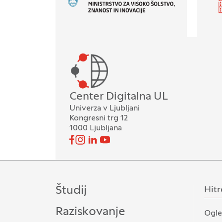
Oddelek
Center Digitalna UL
Univerza v Ljubljani
Kongresni trg 12
1000 Ljubljana
Pojdi na našo Facebook stran
Pojdi na našo Instagram stran
Pojdi na Linkedin stran
Pojdi na YouTube stran
Spremljajte nas
Študij
Hitr
Raziskovanje
Ogle