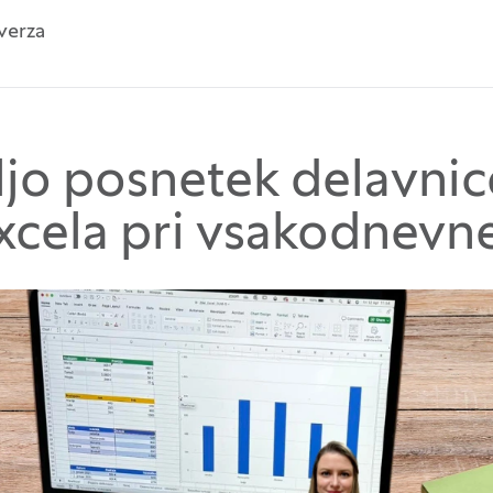
verza
ljo posnetek delavnic
Excela pri vsakodnev