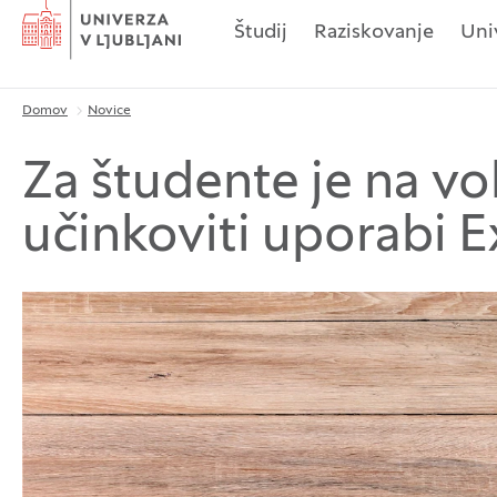
Domov
Študij
Raziskovanje
Uni
Domov
Novice
Drobtinice
Za študente je na vo
učinkoviti uporabi 