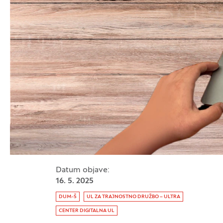
Datum objave:
16. 5. 2025
Oznaka:
DUM-Š
UL ZA TRAJNOSTNO DRUŽBO – ULTRA
CENTER DIGITALNA UL