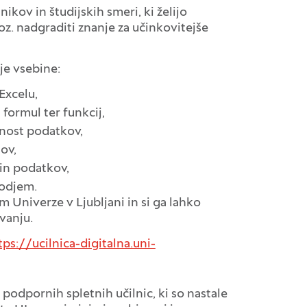
kov in študijskih smeri, ki želijo
 oz. nadgraditi znanje za učinkovitejše
je vsebine:
Excelu,
formul ter funkcij,
dnost podatkov,
tov,
čin podatkov,
rodjem.
Univerze v Ljubljani in si ga lahko
vanju.
tps://ucilnica-digitalna.uni-
odpornih spletnih učilnic, ki so nastale