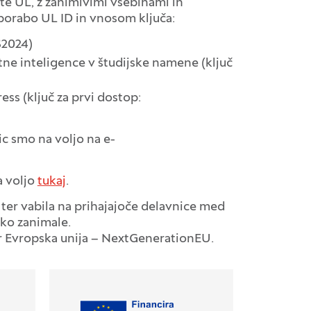
e UL, z zanimivimi vsebinami in
uporabo UL ID in vnosom ključa:
S2024)
e inteligence v študijske namene (ključ
ess (ključ za prvi dostop:
ic smo na voljo na e-
a voljo
tukaj
.
 ter vabila na prihajajoče delavnice med
hko zanimale.
ter Evropska unija – NextGenerationEU.