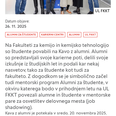
UL FKKT
Datum objave:
26. 11. 2025
Oznaka:
ALUMNI ZA ŠTUDENTE
KARIERNI CENTRI
ALUMNI
UL FKKT
Na Fakulteti za kemijo in kemijsko tehnologijo
so študente povabili na Kavo z alumni. Alumni
so predstavljali svoje karierne poti, delili svoje
izkušnje iz študijskih let in podali kar nekaj
nasvetov, tako za študente kot tudi za
fakulteto. Z dogodkom se je simbolično začel
tudi mentorski program Alumni za študente, v
okviru katerega bodo v prihodnjem letu na UL
FKKT povezali alumne in študente v mentorske
pare za osvetlitev delovnega mesta (job
shadowing).
Kava z alumni je potekala v sredo, 20. novembra 2025,