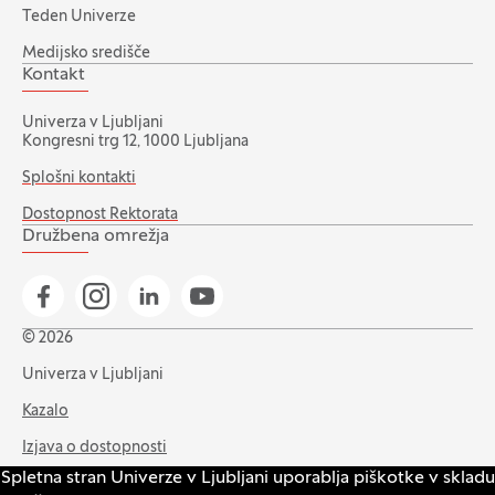
Teden Univerze
Medijsko središče
Kontakt
Univerza v Ljubljani
Kongresni trg 12, 1000 Ljubljana
Splošni kontakti
Dostopnost Rektorata
Družbena omrežja
Pojdi na našo Facebook stran
Pojdi na našo Instagram stran
Pojdi na Linkedin stran
Pojdi na YouTube stran
© 2026
Univerza v Ljubljani
Kazalo
Izjava o dostopnosti
Spletna stran Univerze v Ljubljani uporablja piškotke v skladu
Varstvo zasebnosti in piškotkov