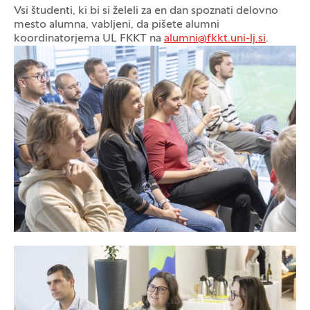
Vsi študenti, ki bi si želeli za en dan spoznati delovno
mesto alumna, vabljeni, da pišete alumni
koordinatorjema UL FKKT na
alumni@fkkt.uni-lj.si
.
Galerija fotografij