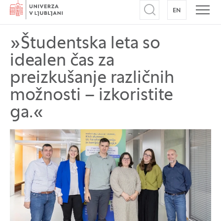
Domov
EN
NA ANGLEŠK
Odpri iskalnik
Odpr
»Študentska leta so
idealen čas za
preizkušanje različnih
možnosti – izkoristite
ga.«