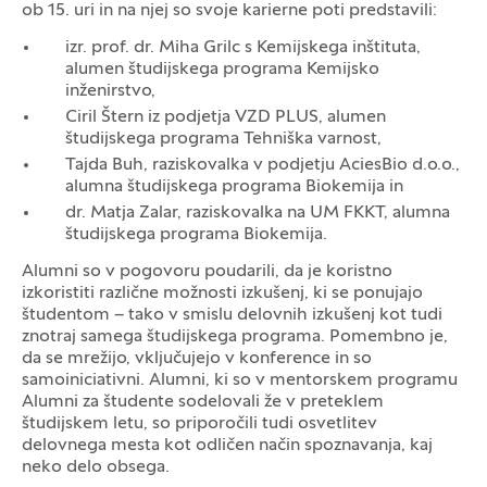
ob 15. uri in na njej so svoje karierne poti predstavili:
izr. prof. dr. Miha Grilc s Kemijskega inštituta,
alumen študijskega programa Kemijsko
inženirstvo,
Ciril Štern iz podjetja VZD PLUS, alumen
študijskega programa Tehniška varnost,
Tajda Buh, raziskovalka v podjetju AciesBio d.o.o.,
alumna študijskega programa Biokemija in
dr. Matja Zalar, raziskovalka na UM FKKT, alumna
študijskega programa Biokemija.
Alumni so v pogovoru poudarili, da je koristno
izkoristiti različne možnosti izkušenj, ki se ponujajo
študentom – tako v smislu delovnih izkušenj kot tudi
znotraj samega študijskega programa. Pomembno je,
da se mrežijo, vključujejo v konference in so
samoiniciativni. Alumni, ki so v mentorskem programu
Alumni za študente sodelovali že v preteklem
študijskem letu, so priporočili tudi osvetlitev
delovnega mesta kot odličen način spoznavanja, kaj
neko delo obsega.