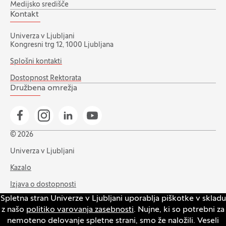
Medijsko središče
Kontakt
Univerza v Ljubljani
Kongresni trg 12, 1000 Ljubljana
Splošni kontakti
Dostopnost Rektorata
Družbena omrežja
Pojdi na našo Facebook stran
Pojdi na našo Instagram stran
Pojdi na Linkedin stran
Pojdi na YouTube stran
© 2026
Univerza v Ljubljani
Kazalo
Izjava o dostopnosti
Spletna stran Univerze v Ljubljani uporablja piškotke v skladu
Varstvo zasebnosti in piškotkov
z našo
politiko varovanja zasebnosti
. Nujne, ki so potrebni za
Intranet
nemoteno delovanje spletne strani, smo že naložili. Veseli