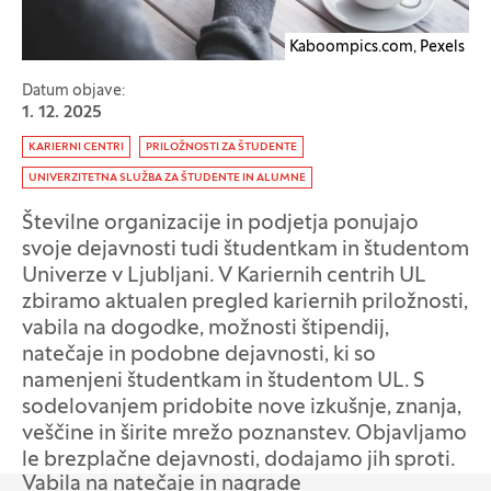
Kaboompics.com, Pexels
Datum objave:
1. 12. 2025
Oznaka:
KARIERNI CENTRI
PRILOŽNOSTI ZA ŠTUDENTE
UNIVERZITETNA SLUŽBA ZA ŠTUDENTE IN ALUMNE
Številne organizacije in podjetja ponujajo
svoje dejavnosti tudi študentkam in študentom
Univerze v Ljubljani. V Kariernih centrih UL
zbiramo aktualen pregled kariernih priložnosti,
vabila na dogodke, možnosti štipendij,
natečaje in podobne dejavnosti, ki so
namenjeni študentkam in študentom UL. S
sodelovanjem pridobite nove izkušnje, znanja,
veščine in širite mrežo poznanstev. Objavljamo
le brezplačne dejavnosti, dodajamo jih sproti.
Vabila na natečaje in nagrade