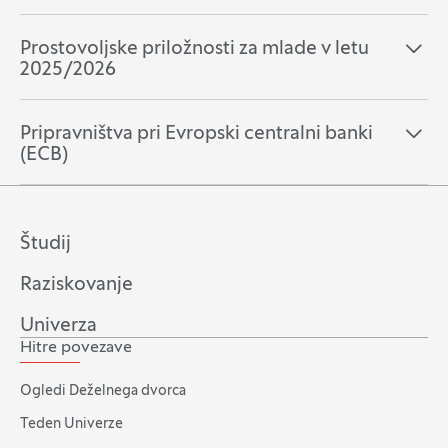
Prostovoljske priložnosti za mlade v letu
Odpri razdelek:
Zapri razdelek:
2025/2026
Pripravništva pri Evropski centralni banki
Odpri razdelek:
Zapri razdelek:
(ECB)
Študij
Raziskovanje
Univerza
Hitre povezave
Ogledi Deželnega dvorca
Teden Univerze