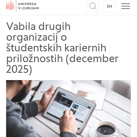
Domov
EN
NA ANGLEŠK
Odpri iskalnik
Odpr
Vabila drugih
organizacij o
študentskih kariernih
priložnostih (december
2025)