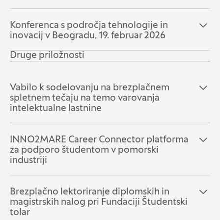
Konferenca s področja tehnologije in
Odpri razdelek:
Zapri razdelek:
inovacij v Beogradu, 19. februar 2026
Druge priložnosti
Vabilo k sodelovanju na brezplačnem
Odpri razdelek:
Zapri razdelek:
spletnem tečaju na temo varovanja
intelektualne lastnine
INNO2MARE Career Connector platforma
Odpri razdelek:
Zapri razdelek:
za podporo študentom v pomorski
industriji
Brezplačno lektoriranje diplomskih in
Odpri razdelek:
Zapri razdelek:
magistrskih nalog pri Fundaciji Študentski
tolar