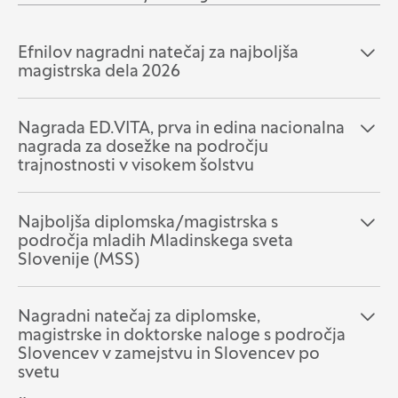
Efnilov nagradni natečaj za najboljša
Odpri razdelek:
Zapri razdelek:
magistrska dela 2026
Nagrada ED.VITA, prva in edina nacionalna
Odpri razdelek:
Zapri razdelek:
nagrada za dosežke na področju
trajnostnosti v visokem šolstvu
Najboljša diplomska/magistrska s
Odpri razdelek:
Zapri razdelek:
področja mladih Mladinskega sveta
Slovenije (MSS)
Nagradni natečaj za diplomske,
Odpri razdelek:
Zapri razdelek:
magistrske in doktorske naloge s področja
Slovencev v zamejstvu in Slovencev po
svetu