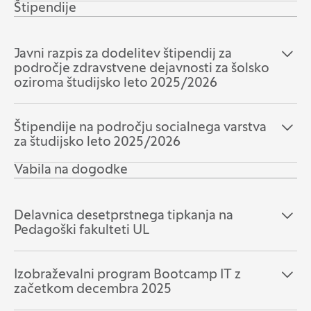
Štipendije
Javni razpis za dodelitev štipendij za
Odpri razdelek:
Zapri razdelek:
področje zdravstvene dejavnosti za šolsko
oziroma študijsko leto 2025/2026
Štipendije na področju socialnega varstva
Odpri razdelek:
Zapri razdelek:
za študijsko leto 2025/2026
Vabila na dogodke
Delavnica desetprstnega tipkanja na
Odpri razdelek:
Zapri razdelek:
Pedagoški fakulteti UL
Izobraževalni program Bootcamp IT z
Odpri razdelek:
Zapri razdelek:
začetkom decembra 2025