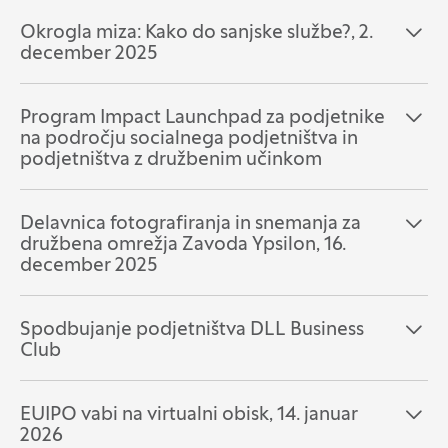
Okrogla miza: Kako do sanjske službe?, 2.
Odpri razdelek:
Zapri razdelek:
december 2025
Program Impact Launchpad za podjetnike
Odpri razdelek:
Zapri razdelek:
na področju socialnega podjetništva in
podjetništva z družbenim učinkom
Delavnica fotografiranja in snemanja za
Odpri razdelek:
Zapri razdelek:
družbena omrežja Zavoda Ypsilon, 16.
december 2025
Spodbujanje podjetništva DLL Business
Odpri razdelek:
Zapri razdelek:
Club
EUIPO vabi na virtualni obisk, 14. januar
Odpri razdelek:
Zapri razdelek:
2026