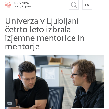
Domov
EN
NA ANGLEŠK
Odpri iskalnik
Odpr
Univerza v Ljubljani
četrto leto izbrala
izjemne mentorice in
mentorje