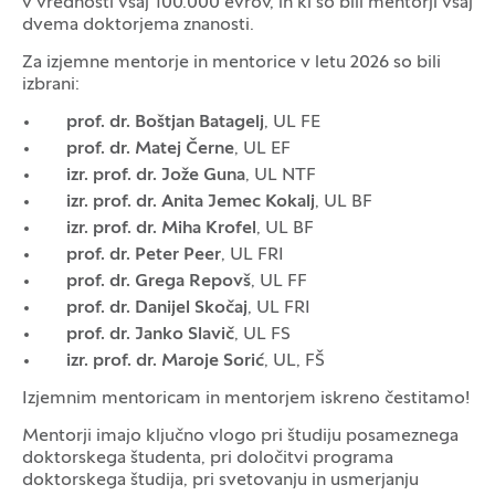
v vrednosti vsaj 100.000 evrov, in ki so bili mentorji vsaj
dvema doktorjema znanosti.
Za izjemne mentorje in mentorice v letu 2026 so bili
izbrani:
prof. dr. Boštjan Batagelj
, UL FE
prof. dr. Matej Černe
, UL EF
izr. prof. dr. Jože Guna
, UL NTF
izr. prof. dr. Anita Jemec Kokalj
, UL BF
izr. prof. dr. Miha Krofel
, UL BF
prof. dr. Peter Peer
, UL FRI
prof. dr. Grega Repovš
, UL FF
prof. dr. Danijel Skočaj
, UL FRI
prof. dr. Janko Slavič
, UL FS
izr. prof. dr. Maroje Sorić
, UL, FŠ
Izjemnim mentoricam in mentorjem iskreno čestitamo!
Mentorji imajo ključno vlogo pri študiju posameznega
doktorskega študenta, pri določitvi programa
doktorskega študija, pri svetovanju in usmerjanju