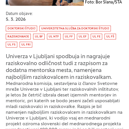
Foto: Bor Slana/STA
Datum objave:
5. 3. 2026
Oznaka:
DOKTORSKI ŠTUDIJ
UNIVERZITETNA SLUŽBA ZA DOKTORSKI ŠTUDIJ
RAZISKOVANJE
UL BF
UL NTF
UL FF
UL EF
UL FE
UL FŠ
UL FS
UL FRI
Univerza v Ljubljani spodbuja in nagrajuje
raziskovalno odličnost tudi z razpisom za
dodatna mentorska mesta, namenjena
najboljšim raziskovalcem in raziskovalkam.
Mednarodna komisija, sestavljena iz članov Svetovne
mreže Univerze v Ljubljani ter raziskovalnih inštitutov,
je letos že četrtič izbrala deset izjemnih mentorjev in
mentoric, pri katerih se bodo jeseni začeli usposabljati
mladi raziskovalci in raziskovalke. Razpis je bil
namenjen najboljšim raziskovalcem in raziskovalkam na
Univerze v Ljubljani, ki vodijo vsaj en mednarodni
projekt oziroma slovenski del mednarodnega projekta