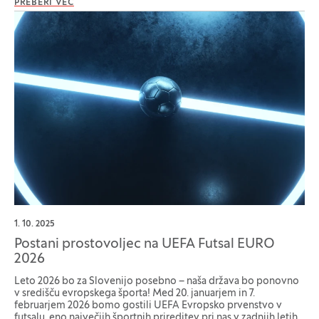
PREBERI VEČ
1. 10. 2025
Postani prostovoljec na UEFA Futsal EURO
2026
Leto 2026 bo za Slovenijo posebno – naša država bo ponovno
v središču evropskega športa! Med 20. januarjem in 7.
februarjem 2026 bomo gostili UEFA Evropsko prvenstvo v
futsalu, eno največjih športnih prireditev pri nas v zadnjih letih.