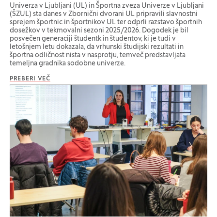
Univerza v Ljubljani (UL) in Športna zveza Univerze v Ljubljani
(ŠZUL) sta danes v Zbornični dvorani UL pripravili slavnostni
sprejem športnic in športnikov UL ter odprli razstavo športnih
dosežkov v tekmovalni sezoni 2025/2026. Dogodek je bil
posvečen generaciji študentk in študentov, ki je tudi v
letošnjem letu dokazala, da vrhunski študijski rezultati in
športna odličnost nista v nasprotju, temveč predstavljata
temeljna gradnika sodobne univerze.
PREBERI VEČ