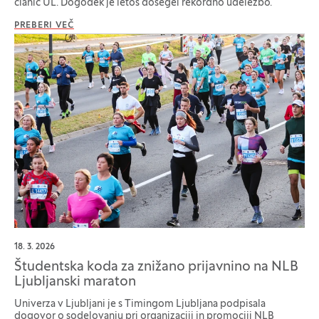
članic UL. Dogodek je letos dosegel rekordno udeležbo.
PREBERI VEČ
18. 3. 2026
Študentska koda za znižano prijavnino na NLB
Ljubljanski maraton
Univerza v Ljubljani je s Timingom Ljubljana podpisala
dogovor o sodelovanju pri organizaciji in promociji NLB