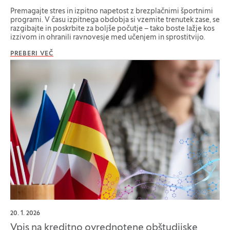
Premagajte stres in izpitno napetost z brezplačnimi športnimi
programi. V času izpitnega obdobja si vzemite trenutek zase, se
razgibajte in poskrbite za boljše počutje – tako boste lažje kos
izzivom in ohranili ravnovesje med učenjem in sprostitvijo.
PREBERI VEČ
20. 1. 2026
Vpis na kreditno ovrednotene obštudijske