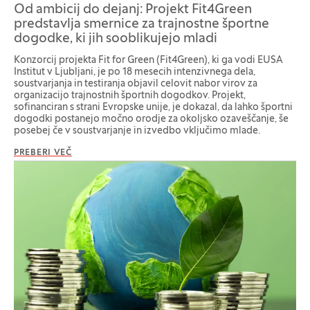
Od ambicij do dejanj: Projekt Fit4Green
predstavlja smernice za trajnostne športne
dogodke, ki jih sooblikujejo mladi
Konzorcij projekta Fit for Green (Fit4Green), ki ga vodi EUSA
Institut v Ljubljani, je po 18 mesecih intenzivnega dela,
soustvarjanja in testiranja objavil celovit nabor virov za
organizacijo trajnostnih športnih dogodkov. Projekt,
sofinanciran s strani Evropske unije, je dokazal, da lahko športni
dogodki postanejo močno orodje za okoljsko ozaveščanje, še
posebej če v soustvarjanje in izvedbo vključimo mlade.
PREBERI VEČ