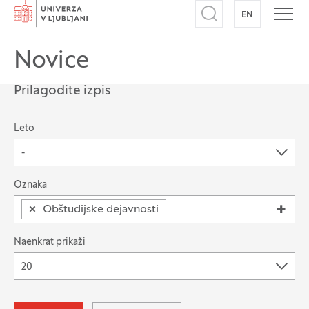
Domov
EN
NA ANGLEŠK
Odpri iskalnik
Odpr
Novice
Prilagodite izpis
Možnost filtriranja zapisov
Leto
-
Išči po: Oznaka
Oznaka
×
Obštudijske dejavnosti
Naenkrat prikaži
20