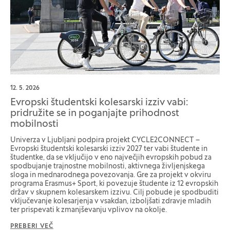
12. 5. 2026
Evropski študentski kolesarski izziv vabi:
pridružite se in poganjajte prihodnost
mobilnosti
Univerza v Ljubljani podpira projekt CYCLE2CONNECT –
Evropski študentski kolesarski izziv 2027 ter vabi študente in
študentke, da se vključijo v eno največjih evropskih pobud za
spodbujanje trajnostne mobilnosti, aktivnega življenjskega
sloga in mednarodnega povezovanja. Gre za projekt v okviru
programa Erasmus+ Sport, ki povezuje študente iz 12 evropskih
držav v skupnem kolesarskem izzivu. Cilj pobude je spodbuditi
vključevanje kolesarjenja v vsakdan, izboljšati zdravje mladih
ter prispevati k zmanjševanju vplivov na okolje.
PREBERI VEČ