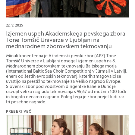
22. 9. 2025
Izjemen uspeh Akademskega pevskega zbora
Tone Tomšič Univerze v Ljubljani na
mednarodnem zborovskem tekmovanju
Minuli konec tedna je Akademski pevski zbor (APZ) Tone
Tomšič Univerze v Ljubljani dosegel izjemen uspeh na 8.
Mednarodnem zborovskem tekmovanju Baltskega morja
(International Baltic Sea Choir Competition) v Jūrmali v Latviji,
enem od šestih evropskih tekmovanj, katerih zmagovalci se
uvrstijo na prestižno tekmovanje za Veliko nagrado Evrope.
Slovenski zbor pod vodstvom dirigentke Rahele Durič je
osvojil veliko nagrado tekmovanja s 95,67 od možnih 100 točk
in bogato denarno nagrado. Poleg tega je zbor prejel tudi kar
tri posebne nagrade.
PREBERI VEČ