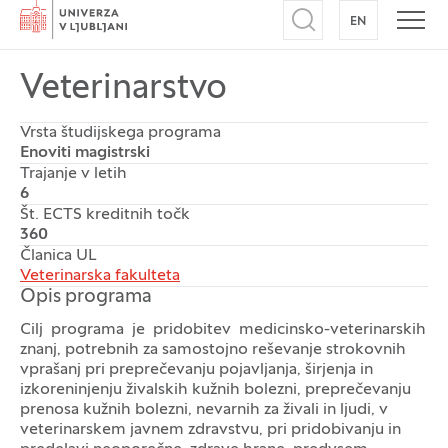
Domov
EN
NA ANGLEŠK
Odpri iskalnik
Odpr
Veterinarstvo
Vrsta študijskega programa
Enoviti magistrski
Trajanje v letih
6
Št. ECTS kreditnih točk
360
Članica UL
Veterinarska fakulteta
Opis programa
Cilj programa je pridobitev medicinsko-veterinarskih
znanj, potrebnih za samostojno reševanje strokovnih
vprašanj pri preprečevanju pojavljanja, širjenja in
izkoreninjenju živalskih kužnih bolezni, preprečevanju
prenosa kužnih bolezni, nevarnih za živali in ljudi, v
veterinarskem javnem zdravstvu, pri pridobivanju in