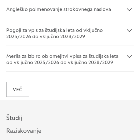
Angleško poimenovanje strokovnega naslova
Odpri razdelek:
Zapri razdelek:
Pogoji za vpis za študijska leta od vključno
Odpri razdelek:
Zapri razdelek:
2025/2026 do vključno 2028/2029
Merila za izbiro ob omejitvi vpisa za študijska leta
Odpri razdelek:
Zapri razdelek:
od vključno 2025/2026 do vključno 2028/2029
VEČ
Študij
Raziskovanje