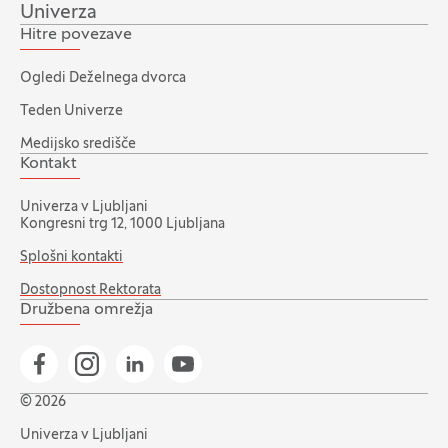
Univerza
Hitre povezave
Ogledi Deželnega dvorca
Teden Univerze
Medijsko središče
Kontakt
Univerza v Ljubljani
Kongresni trg 12, 1000 Ljubljana
Splošni kontakti
Dostopnost Rektorata
Družbena omrežja
Pojdi na našo Facebook stran
Pojdi na našo Instagram stran
Pojdi na Linkedin stran
Pojdi na YouTube stran
© 2026
Univerza v Ljubljani