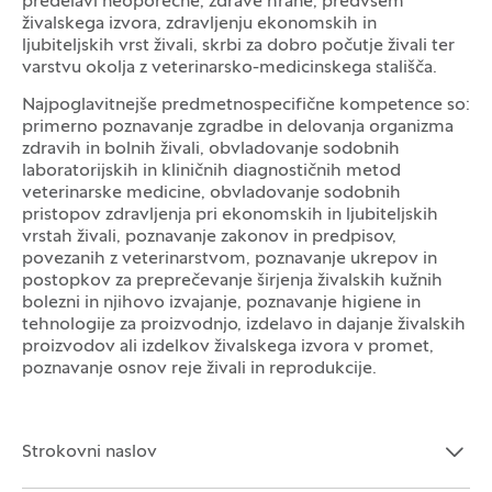
predelavi neoporečne, zdrave hrane, predvsem
živalskega izvora, zdravljenju ekonomskih in
ljubiteljskih vrst živali, skrbi za dobro počutje živali ter
varstvu okolja z veterinarsko-medicinskega stališča.
Najpoglavitnejše predmetnospecifične kompetence so:
primerno poznavanje zgradbe in delovanja organizma
zdravih in bolnih živali, obvladovanje sodobnih
laboratorijskih in kliničnih diagnostičnih metod
veterinarske medicine, obvladovanje sodobnih
pristopov zdravljenja pri ekonomskih in ljubiteljskih
vrstah živali, poznavanje zakonov in predpisov,
povezanih z veterinarstvom, poznavanje ukrepov in
postopkov za preprečevanje širjenja živalskih kužnih
bolezni in njihovo izvajanje, poznavanje higiene in
tehnologije za proizvodnjo, izdelavo in dajanje živalskih
proizvodov ali izdelkov živalskega izvora v promet,
poznavanje osnov reje živali in reprodukcije.
Strokovni naslov
Odpri razdelek:
Zapri razdelek: