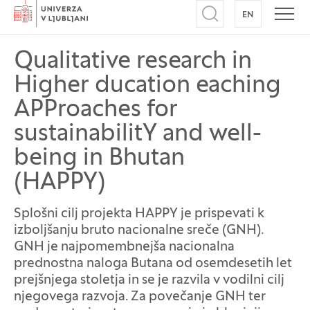
Domov
EN
NA ANGLEŠK
Odpri iskalnik
Odpr
Qualitative research in
Higher ducation eaching
APProaches for
sustainabilitY and well-
being in Bhutan
(HAPPY)
Splošni cilj projekta HAPPY je prispevati k
izboljšanju bruto nacionalne sreče (GNH).
GNH je najpomembnejša nacionalna
prednostna naloga Butana od osemdesetih let
prejšnjega stoletja in se je razvila v vodilni cilj
njegovega razvoja. Za povečanje GNH ter