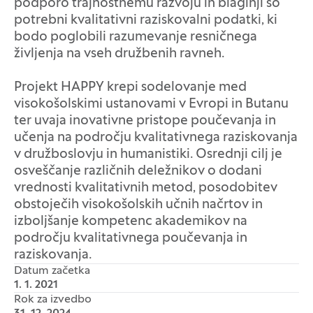
podporo trajnostnemu razvoju in blaginji so
potrebni kvalitativni raziskovalni podatki, ki
bodo poglobili razumevanje resničnega
življenja na vseh družbenih ravneh.
Projekt HAPPY krepi sodelovanje med
visokošolskimi ustanovami v Evropi in Butanu
ter uvaja inovativne pristope poučevanja in
učenja na področju kvalitativnega raziskovanja
v družboslovju in humanistiki. Osrednji cilj je
osveščanje različnih deležnikov o dodani
vrednosti kvalitativnih metod, posodobitev
obstoječih visokošolskih učnih načrtov in
izboljšanje kompetenc akademikov na
področju kvalitativnega poučevanja in
raziskovanja.
Datum začetka
1. 1. 2021
Rok za izvedbo