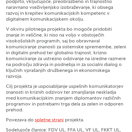
podprto, vključujoče, preobrazbeno in trajnostno
naravnano vseživljenjsko izobraževanje, ki obsega
razvoj in krepitev komunikacijskih kompetenc v
digitalnem komunikacijskem okolju.
V okviru pilotnega projekta bo mogoče pridobiti
znanje in veščine, ki niso na voljo v obstoječih
visokošolskih programih, saj bo obravnaval
komuniciranje znanosti za sistemske spremembe, zeleni
in digitalni prehod ter globalno trajnost, krizno
komuniciranje za ustrezno odzivanje na izredne razmere
na področju zdravja in podnebja in za socialni dialog o
ključnih vprašanjih družbenega in ekonomskega
razvoja.
Cilj projekta je usposabljanje uspešnih komunikatorjev
znanosti in kriznih odzivov ter zmanjšanje neskladja
med komunikacijskim znanjem diplomantov različnih
programov in potrebami trga dela za zelen in odporen
prehod.
Povezava do
spletne strani
projekta.
Sodelujoče članice: FDV UL, FFA UL, VF UL, FKKT UL,