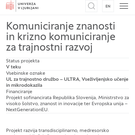
Domov
EN
NA ANGLEŠK
Odpri iskalnik
Odpr
Komuniciranje znanosti
in krizno komuniciranje
za trajnostni razvoj
Status projekta
V teku
Vsebinske oznake
UL za trajnostno družbo – ULTRA, Vseživljenjsko učenje
in mikrodokazila
Financiranje
Projekt sofinancirata Republika Slovenija, Ministrstvo za
visoko šolstvo, znanost in inovacije ter Evropska unija –
NextGenerationEU.
Projekt razvija transdisciplinarno, medresorsko