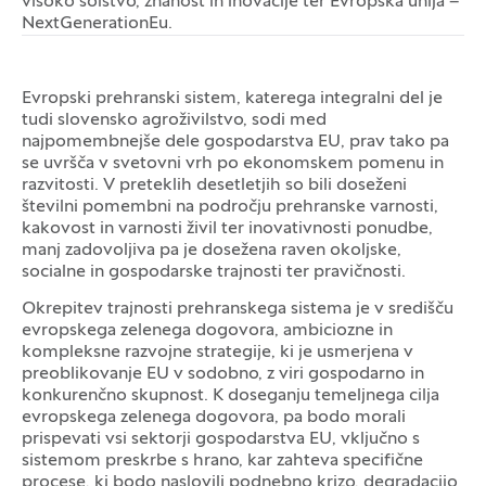
visoko šolstvo, znanost in inovacije ter Evropska unija –
NextGenerationEu.
Evropski prehranski sistem, katerega integralni del je
tudi slovensko agroživilstvo, sodi med
najpomembnejše dele gospodarstva EU, prav tako pa
se uvršča v svetovni vrh po ekonomskem pomenu in
razvitosti. V preteklih desetletjih so bili doseženi
številni pomembni na področju prehranske varnosti,
kakovost in varnosti živil ter inovativnosti ponudbe,
manj zadovoljiva pa je dosežena raven okoljske,
socialne in gospodarske trajnosti ter pravičnosti.
Okrepitev trajnosti prehranskega sistema je v središču
evropskega zelenega dogovora, ambiciozne in
kompleksne razvojne strategije, ki je usmerjena v
preoblikovanje EU v sodobno, z viri gospodarno in
konkurenčno skupnost. K doseganju temeljnega cilja
evropskega zelenega dogovora, pa bodo morali
prispevati vsi sektorji gospodarstva EU, vključno s
sistemom preskrbe s hrano, kar zahteva specifične
procese, ki bodo naslovili podnebno krizo, degradacijo