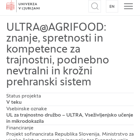
Domov
EN
NA ANGLEŠK
Odpri iskalnik
Odpr
ULTRA@AGRIFOOD:
znanje, spretnosti in
kompetence za
trajnostni, podnebno
nevtralni in krožni
prehranski sistem
Status projekta
V teku
Vsebinske oznake
UL za trajnostno družbo – ULTRA, Vseživljenjsko učenje
in mikrodokazila
Financiranje
Projekt sofinancirata Republika Slovenija, Ministrstvo za