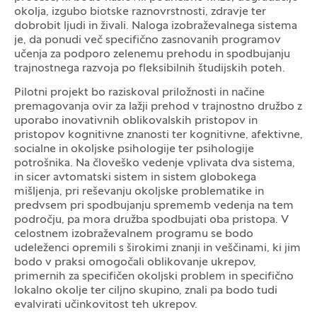
okolja, izgubo biotske raznovrstnosti, zdravje ter
dobrobit ljudi in živali. Naloga izobraževalnega sistema
je, da ponudi več specifično zasnovanih programov
učenja za podporo zelenemu prehodu in spodbujanju
trajnostnega razvoja po fleksibilnih študijskih poteh.
Pilotni projekt bo raziskoval priložnosti in načine
premagovanja ovir za lažji prehod v trajnostno družbo z
uporabo inovativnih oblikovalskih pristopov in
pristopov kognitivne znanosti ter kognitivne, afektivne,
socialne in okoljske psihologije ter psihologije
potrošnika. Na človeško vedenje vplivata dva sistema,
in sicer avtomatski sistem in sistem globokega
mišljenja, pri reševanju okoljske problematike in
predvsem pri spodbujanju sprememb vedenja na tem
področju, pa mora družba spodbujati oba pristopa. V
celostnem izobraževalnem programu se bodo
udeleženci opremili s širokimi znanji in veščinami, ki jim
bodo v praksi omogočali oblikovanje ukrepov,
primernih za specifičen okoljski problem in specifično
lokalno okolje ter ciljno skupino, znali pa bodo tudi
evalvirati učinkovitost teh ukrepov.