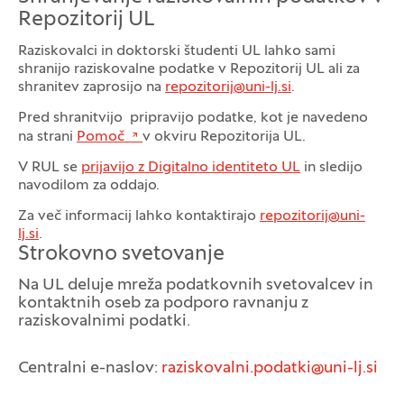
Repozitorij UL
Raziskovalci in doktorski študenti UL lahko sami
shranijo raziskovalne podatke v Repozitorij UL ali za
shranitev zaprosijo na
repozitorij@uni-lj.si
.
Pred shranitvijo pripravijo podatke, kot je navedeno
na strani
Pomoč
v okviru Repozitorija UL.
V RUL se
prijavijo z Digitalno identiteto UL
in sledijo
navodilom za oddajo.
Za več informacij lahko kontaktirajo
repozitorij@uni-
lj.si
.
Strokovno svetovanje
Na UL deluje mreža podatkovnih svetovalcev in
kontaktnih oseb za podporo ravnanju z
raziskovalnimi podatki.
Centralni e-naslov:
raziskovalni.podatki@uni-lj.si