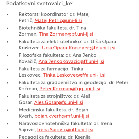
Podatkovni svetovalci_ke:
Rektorat: koordinator dr. Matej
Petrič,
Matej.Petric@uni-lj.si
Biotehniška fakulteta: dr. Tina
Zorman,
Tina.Zorman@bf.uni-lj.si
Fakulteta za elektrotehniko: dr. Urša Opara
Krašovec,
Ursa.Opara-Krasovec@fe.uni-lj.si
Filozofska fakulteta: dr. Ana Jenko
Kovačič,
Ana.JenkoKovacic@ff.uni-lj.si
Fakulteta za farmacijo: Tinka
Leskovec,
Tinka.Leskovec@ffa.uni-lj.si
Fakulteta za gradbeništvo in geodezijo: dr. Peter
Kočman,
Peter.Kocman@fgg.uni-lj.si
Fakulteta za strojništvo: dr. Aleš
Gosar,
Ales.Gosar@fs.uni-lj.si
Medicinska fakulteta: dr. Bojan
Kverh,
bojan.kverh@mf.uni-lj.si
Naravoslovnotehniška fakulteta: dr. Irena
Sajovic,
Irena.Sajovic@ntf.uni-lj.si
Pedagoška fakulteta: dr. Ksenija