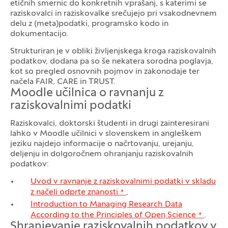
etičnih smernic do konkretnih vprašanj, s katerimi se
raziskovalci in raziskovalke srečujejo pri vsakodnevnem
delu z (meta)podatki, programsko kodo in
dokumentacijo.
Strukturiran je v obliki življenjskega kroga raziskovalnih
podatkov, dodana pa so še nekatera sorodna poglavja,
kot so pregled osnovnih pojmov in zakonodaje ter
načela FAIR, CARE in TRUST.
Moodle učilnica o ravnanju z
raziskovalnimi podatki
Raziskovalci, doktorski študenti in drugi zainteresirani
lahko v Moodle učilnici v slovenskem in angleškem
jeziku najdejo informacije o načrtovanju, urejanju,
deljenju in dolgoročnem ohranjanju raziskovalnih
podatkov:
Uvod v ravnanje z raziskovalnimi podatki v skladu
z načeli odprte znanosti
,
Introduction to Managing Research Data
According to the Principles of Open Science
.
Shranjevanje raziskovalnih podatkov v