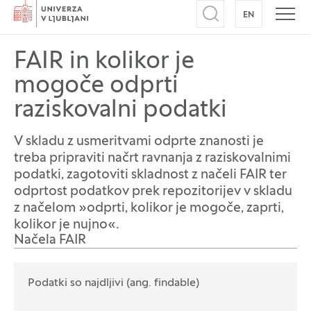
Domov
EN
NA ANGLEŠK
Odpri iskalnik
Odpr
FAIR in kolikor je
mogoče odprti
raziskovalni podatki
V skladu z usmeritvami odprte znanosti je
treba pripraviti načrt ravnanja z raziskovalnimi
podatki, zagotoviti skladnost z načeli FAIR ter
odprtost podatkov prek repozitorijev v skladu
z načelom »odprti, kolikor je mogoče, zaprti,
kolikor je nujno«.
Načela FAIR
Podatki so najdljivi (ang. findable)