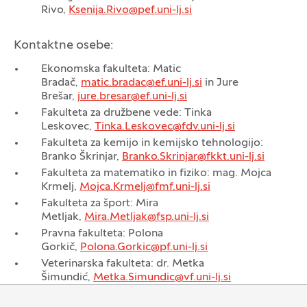
Rivo,
Ksenija.Rivo@pef.uni-lj.si
Kontaktne osebe:
Ekonomska fakulteta: Matic
Bradač,
matic.bradac@ef.uni-lj.si
in Jure
Brešar,
jure.bresar@ef.uni-lj.si
Fakulteta za družbene vede: Tinka
Leskovec,
Tinka.Leskovec@fdv.uni-lj.si
Fakulteta za kemijo in kemijsko tehnologijo:
Branko Škrinjar,
Branko.Skrinjar@fkkt.uni-lj.si
Fakulteta za matematiko in fiziko: mag. Mojca
Krmelj,
Mojca.Krmelj@fmf.uni-lj.si
Fakulteta za šport: Mira
Metljak,
Mira.Metljak@fsp.uni-lj.si
Pravna fakulteta: Polona
Gorkič,
Polona.Gorkic@pf.uni-lj.si
Veterinarska fakulteta: dr. Metka
Šimundić,
Metka.Simundic@vf.uni-lj.si